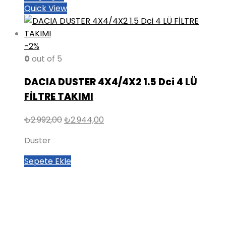
Quick View
-2%
0
out of 5
DACIA DUSTER 4X4/4X2 1.5 Dci 4 LÜ
FİLTRE TAKIMI
Orijinal
Şu
₺
2.992,00
₺
2.944,00
fiyat:
andaki
Duster
₺2.992,00.
fiyat:
₺2.944,00.
Sepete Ekle