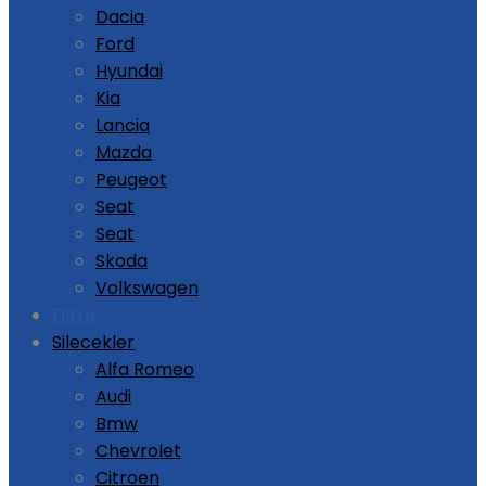
Dacia
Ford
Hyundai
Kia
Lancia
Mazda
Peugeot
Seat
Seat
Skoda
Volkswagen
Filtre
Silecekler
Alfa Romeo
Audi
Bmw
Chevrolet
Citroen