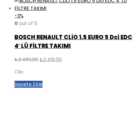
-3%
0
out of 5
BOSCH RENAULT CLİO 1.5 EURO 5 Dci EDC
4′ LÜ FİLTRE TAKIMI
Orijinal
Şu
₺
2.480,00
₺
2.416,00
fiyat:
andaki
Clio
₺2.480,00.
fiyat:
₺2.416,00.
Sepete Ekle