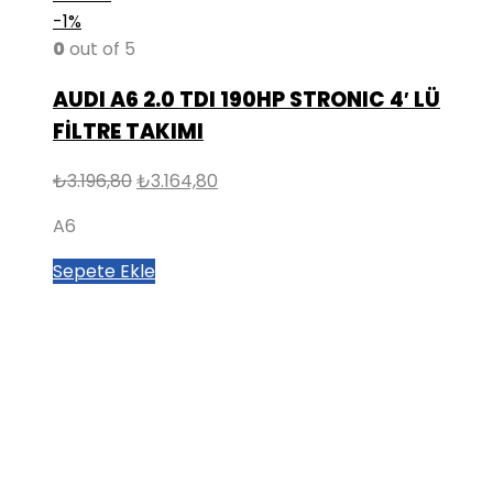
-1%
0
out of 5
AUDI A6 2.0 TDI 190HP STRONIC 4′ LÜ
FİLTRE TAKIMI
Orijinal
Şu
₺
3.196,80
₺
3.164,80
fiyat:
andaki
A6
₺3.196,80.
fiyat:
₺3.164,80.
Sepete Ekle