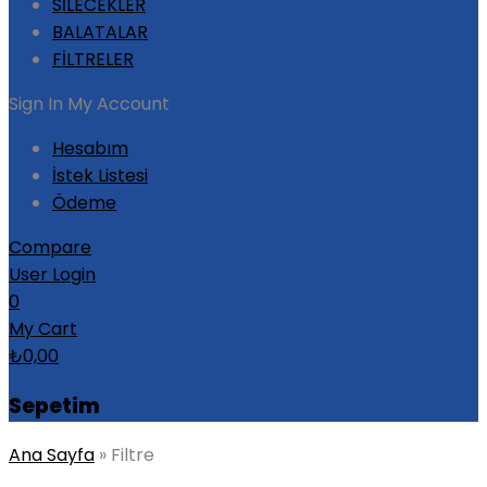
SİLECEKLER
BALATALAR
FİLTRELER
Sign In
My Account
Hesabım
İstek Listesi
Ödeme
Compare
User Login
0
My Cart
₺
0,00
Sepetim
Ana Sayfa
»
Filtre