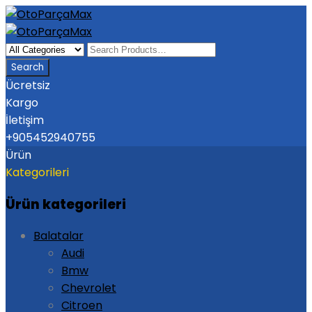
Ücretsiz
Kargo
İletişim
+905452940755
Ürün
Kategorileri
Ürün kategorileri
Balatalar
Audi
Bmw
Chevrolet
Citroen