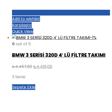
Add to wishlist
Karşılaştır
Quick View
-1%
0
out of 5
BMW 3 SERİSİ 320D 4′ LÜ FİLTRE TAKIMI
Orijinal
Şu
₺
4.457,60
₺
4.416,00
fiyat:
andaki
3 Serisi
₺4.457,60.
fiyat:
₺4.416,00.
Sepete Ekle