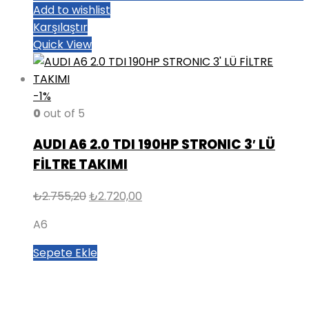
Add to wishlist
Karşılaştır
Quick View
-1%
0
out of 5
AUDI A6 2.0 TDI 190HP STRONIC 3′ LÜ
FİLTRE TAKIMI
Orijinal
Şu
₺
2.755,20
₺
2.720,00
fiyat:
andaki
A6
₺2.755,20.
fiyat:
₺2.720,00.
Sepete Ekle