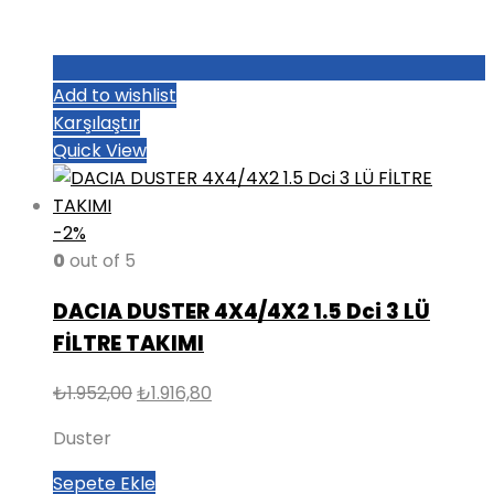
Add to wishlist
Karşılaştır
Quick View
-2%
0
out of 5
DACIA DUSTER 4X4/4X2 1.5 Dci 3 LÜ
FİLTRE TAKIMI
Orijinal
Şu
₺
1.952,00
₺
1.916,80
fiyat:
andaki
Duster
₺1.952,00.
fiyat:
₺1.916,80.
Sepete Ekle