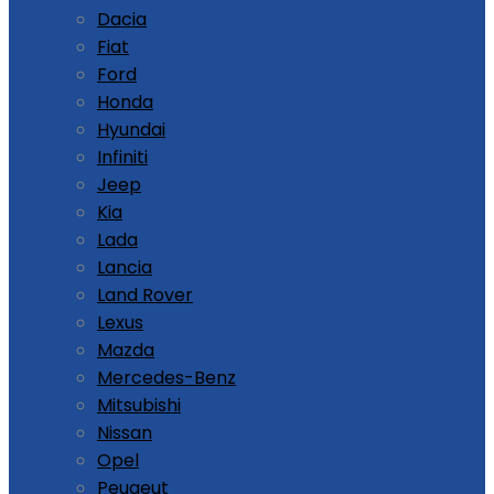
Dacia
Fiat
Ford
Honda
Hyundai
Infiniti
Jeep
Kia
Lada
Lancia
Land Rover
Lexus
Mazda
Mercedes-Benz
Mitsubishi
Nissan
Opel
Peugeut