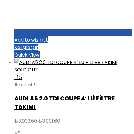
Add to wishlist
Karşılaştır
Quick View
SOLD OUT
-1%
0
out of 5
AUDI A5 2.0 TDI COUPE 4′ LÜ FİLTRE
TAKIMI
Orijinal
Şu
₺
3.033,60
₺
3.001,60
fiyat:
andaki
A5