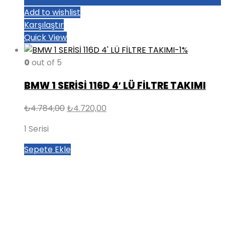
Add to wishlist
Karşılaştır
Quick View
-1%
0
out of 5
BMW 1 SERİSİ 116D 4′ LÜ FİLTRE TAKIMI
Orijinal
Şu
₺
4.784,00
₺
4.720,00
fiyat:
andaki
1 Serisi
₺4.784,00.
fiyat:
₺4.720,00.
Sepete Ekle