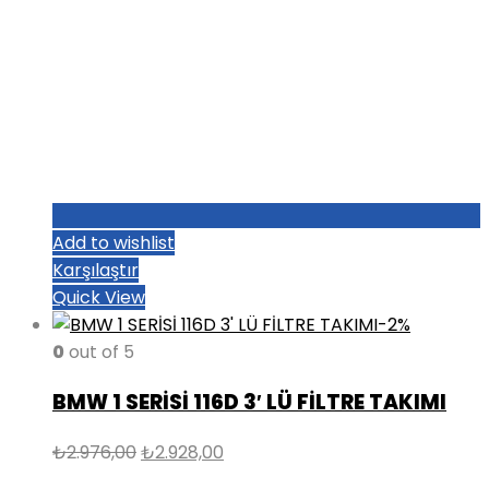
Add to wishlist
Karşılaştır
Quick View
-2%
0
out of 5
BMW 1 SERİSİ 116D 3′ LÜ FİLTRE TAKIMI
Orijinal
Şu
₺
2.976,00
₺
2.928,00
fiyat:
andaki