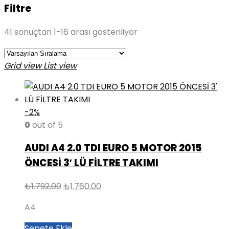
Filtre
41 sonuçtan 1-16 arası gösteriliyor
Grid view
List view
-2%
0
out of 5
AUDI A4 2.0 TDI EURO 5 MOTOR 2015
ÖNCESİ 3′ LÜ FİLTRE TAKIMI
Orijinal
Şu
₺
1.792,00
₺
1.760,00
fiyat:
andaki
A4
₺1.792,00.
fiyat:
₺1.760,00.
Sepete Ekle