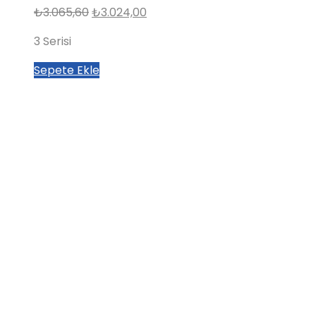
Orijinal
Şu
₺
3.065,60
₺
3.024,00
fiyat:
andaki
3 Serisi
₺3.065,60.
fiyat:
₺3.024,00.
Sepete Ekle