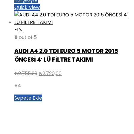
Quick View
-1%
0
out of 5
AUDI A4 2.0 TDI EURO 5 MOTOR 2015
ÖNCESİ 4′ LÜ FİLTRE TAKIMI
Orijinal
Şu
₺
2.755,20
₺
2.720,00
fiyat:
andaki
A4
₺2.755,20.
fiyat:
₺2.720,00.
Sepete Ekle