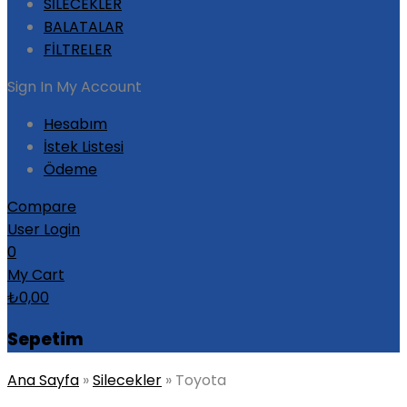
SİLECEKLER
BALATALAR
FİLTRELER
Sign In
My Account
Hesabım
İstek Listesi
Ödeme
Compare
User Login
0
My Cart
₺
0,00
Sepetim
Ana Sayfa
»
Silecekler
»
Toyota