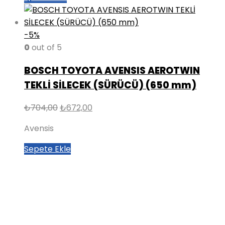
-5%
0
out of 5
BOSCH TOYOTA AVENSIS AEROTWIN
TEKLİ SİLECEK (SÜRÜCÜ) (650 mm)
Orijinal
Şu
₺
704,00
₺
672,00
fiyat:
andaki
Avensis
₺704,00.
fiyat:
₺672,00.
Sepete Ekle