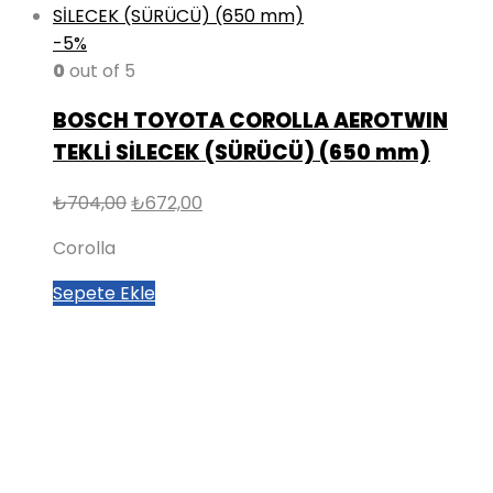
-5%
0
out of 5
BOSCH TOYOTA COROLLA AEROTWIN
TEKLİ SİLECEK (SÜRÜCÜ) (650 mm)
Orijinal
Şu
₺
704,00
₺
672,00
fiyat:
andaki
Corolla
₺704,00.
fiyat:
₺672,00.
Sepete Ekle