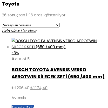
Toyota
26 sonuçtan 1-16 arası gösteriliyor
Grid view
List view
-3%
0
out of 5
BOSCH TOYOTA AVENSIS VERSO
AEROTWIN SİLECEK SETİ (650 /400 mm)
Orijinal
Şu
₺
1.206,40
₺
1.174,40
fiyat:
andaki
Avensis
₺1.206,40.
fiyat:
₺1.174,40.
Sepete Ekle