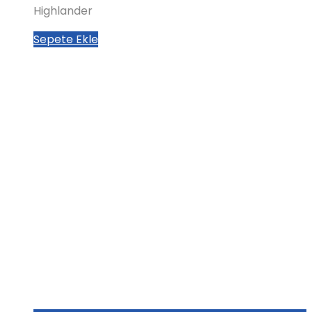
Highlander
₺704,00.
fiyat:
₺672,00.
Sepete Ekle