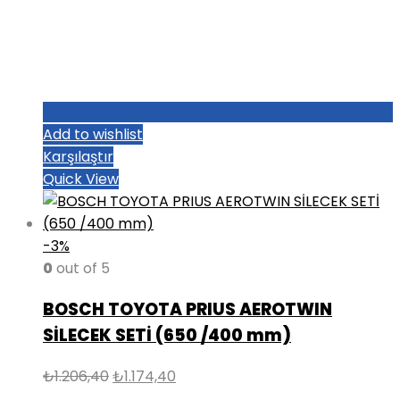
Add to wishlist
Karşılaştır
Quick View
-3%
0
out of 5
BOSCH TOYOTA PRIUS AEROTWIN
SİLECEK SETİ (650 /400 mm)
Orijinal
Şu
₺
1.206,40
₺
1.174,40
fiyat:
andaki