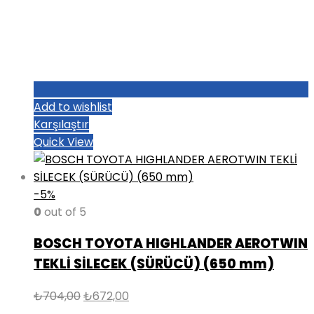
Add to wishlist
Karşılaştır
Quick View
-5%
0
out of 5
BOSCH TOYOTA HIGHLANDER AEROTWIN
TEKLİ SİLECEK (SÜRÜCÜ) (650 mm)
Orijinal
Şu
₺
704,00
₺
672,00
fiyat:
andaki