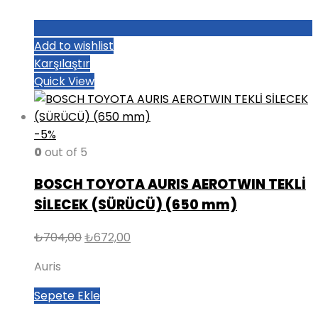
Add to wishlist
Karşılaştır
Quick View
-5%
0
out of 5
BOSCH TOYOTA AURIS AEROTWIN TEKLİ
SİLECEK (SÜRÜCÜ) (650 mm)
Orijinal
Şu
₺
704,00
₺
672,00
fiyat:
andaki
Auris
₺704,00.
fiyat:
₺672,00.
Sepete Ekle