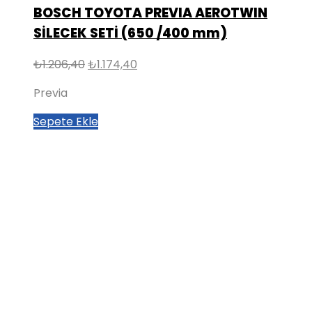
BOSCH TOYOTA PREVIA AEROTWIN
SİLECEK SETİ (650 /400 mm)
Orijinal
Şu
₺
1.206,40
₺
1.174,40
fiyat:
andaki
Previa
₺1.206,40.
fiyat:
₺1.174,40.
Sepete Ekle