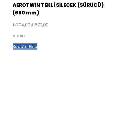
AEROTWIN TEKLİ SİLECEK (SÜRÜCÜ)
(650 mm)
Orijinal
Şu
₺
704,00
₺
672,00
fiyat:
andaki
Verso
₺704,00.
fiyat:
₺672,00.
Sepete Ekle