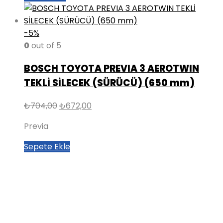
-5%
0
out of 5
BOSCH TOYOTA PREVIA 3 AEROTWIN
TEKLİ SİLECEK (SÜRÜCÜ) (650 mm)
Orijinal
Şu
₺
704,00
₺
672,00
fiyat:
andaki
Previa
₺704,00.
fiyat:
₺672,00.
Sepete Ekle