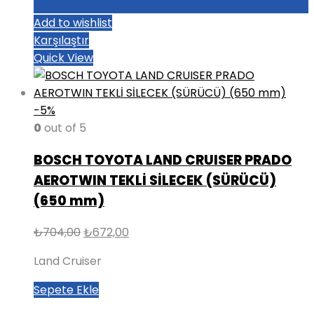
Add to wishlist
Karşılaştır
Quick View
-5%
0
out of 5
BOSCH TOYOTA LAND CRUISER PRADO
AEROTWIN TEKLİ SİLECEK (SÜRÜCÜ)
(650 mm)
Orijinal
Şu
₺
704,00
₺
672,00
fiyat:
andaki
Land Cruiser
₺704,00.
fiyat:
₺672,00.
Sepete Ekle