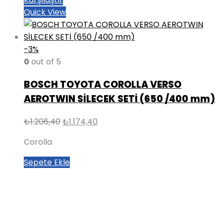
Quick View
-3%
0
out of 5
BOSCH TOYOTA COROLLA VERSO
AEROTWIN SİLECEK SETİ (650 /400 mm)
Orijinal
Şu
₺
1.206,40
₺
1.174,40
fiyat:
andaki
Corolla
₺1.206,40.
fiyat:
₺1.174,40.
Sepete Ekle