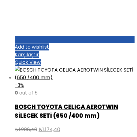
Add to wishlist
Karşılaştır
Quick View
-3%
0
out of 5
BOSCH TOYOTA CELICA AEROTWIN
SİLECEK SETİ (650 /400 mm)
Orijinal
Şu
₺
1.206,40
₺
1.174,40
fiyat:
andaki