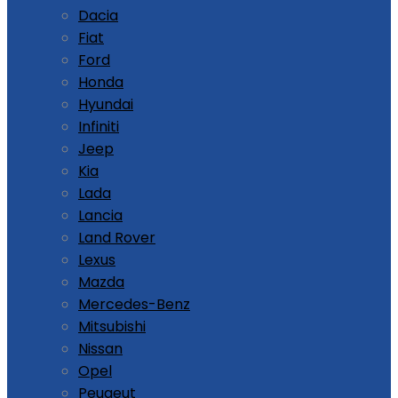
Dacia
Fiat
Ford
Honda
Hyundai
Infiniti
Jeep
Kia
Lada
Lancia
Land Rover
Lexus
Mazda
Mercedes-Benz
Mitsubishi
Nissan
Opel
Peugeut