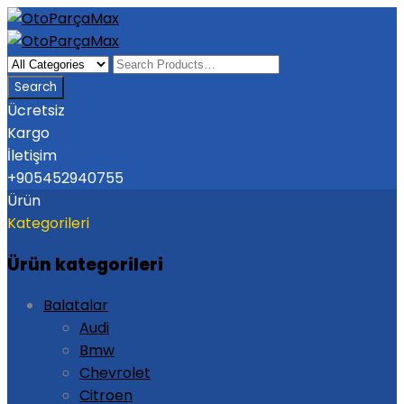
Ücretsiz
Kargo
İletişim
+905452940755
Ürün
Kategorileri
Ürün kategorileri
Balatalar
Audi
Bmw
Chevrolet
Citroen