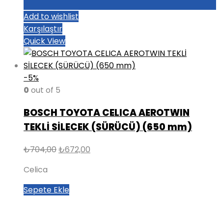
Add to wishlist
Karşılaştır
Quick View
-5%
0
out of 5
BOSCH TOYOTA CELICA AEROTWIN
TEKLİ SİLECEK (SÜRÜCÜ) (650 mm)
Orijinal
Şu
₺
704,00
₺
672,00
fiyat:
andaki
Celica
₺704,00.
fiyat:
₺672,00.
Sepete Ekle