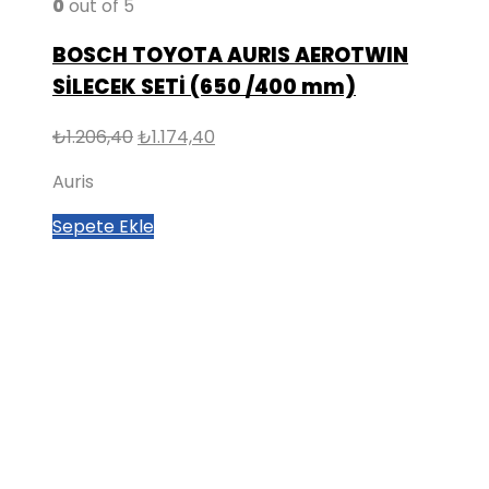
0
out of 5
BOSCH TOYOTA AURIS AEROTWIN
SİLECEK SETİ (650 /400 mm)
Orijinal
Şu
₺
1.206,40
₺
1.174,40
fiyat:
andaki
Auris
₺1.206,40.
fiyat:
₺1.174,40.
Sepete Ekle