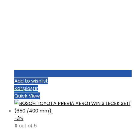
Add to wishlist
Karşılaştır
Quick View
-3%
0
out of 5