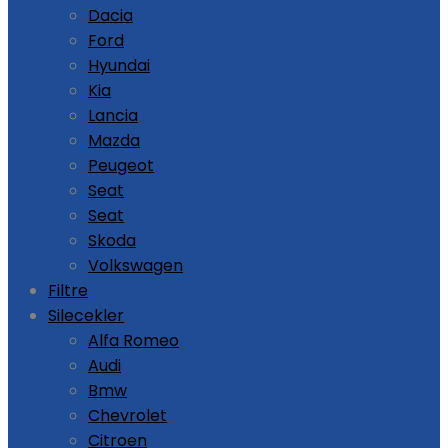
Dacia
Ford
Hyundai
Kia
Lancia
Mazda
Peugeot
Seat
Seat
Skoda
Volkswagen
Filtre
Silecekler
Alfa Romeo
Audi
Bmw
Chevrolet
Citroen