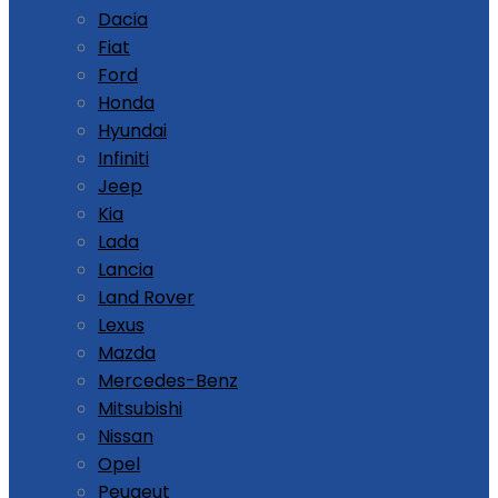
Dacia
Fiat
Ford
Honda
Hyundai
Infiniti
Jeep
Kia
Lada
Lancia
Land Rover
Lexus
Mazda
Mercedes-Benz
Mitsubishi
Nissan
Opel
Peugeut