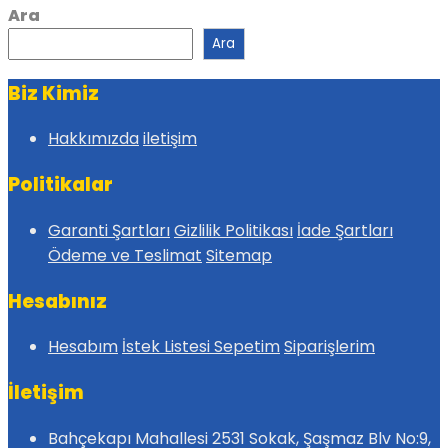
Ara
Ara
Biz Kimiz
Hakkımızda
iletişim
Politikalar
Garanti Şartları
Gizlilik Politikası
İade Şartları
Ödeme ve Teslimat
Sitemap
Hesabınız
Hesabım
İstek Listesi
Sepetim
Siparişlerim
İletişim
Bahçekapı Mahallesi 2531 Sokak, Şaşmaz Blv No:9,