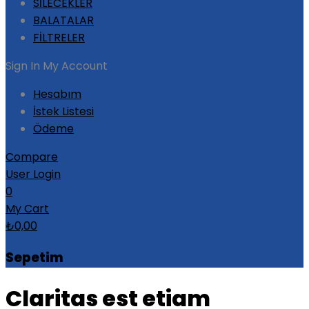
SİLECEKLER
BALATALAR
FİLTRELER
Sign In
My Account
Hesabım
İstek Listesi
Ödeme
Compare
User Login
0
My Cart
₺
0,00
Sepetim
Claritas est etiam