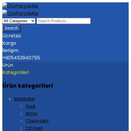
Ücretsiz
Kargo
İletişim
+905452940755
Ürün
Kategorileri
Ürün kategorileri
Balatalar
Audi
Bmw
Chevrolet
Citroen