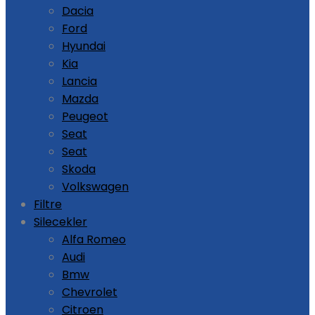
Dacia
Ford
Hyundai
Kia
Lancia
Mazda
Peugeot
Seat
Seat
Skoda
Volkswagen
Filtre
Silecekler
Alfa Romeo
Audi
Bmw
Chevrolet
Citroen