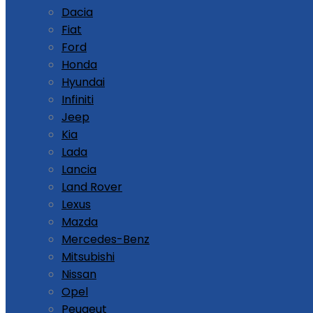
Dacia
Fiat
Ford
Honda
Hyundai
Infiniti
Jeep
Kia
Lada
Lancia
Land Rover
Lexus
Mazda
Mercedes-Benz
Mitsubishi
Nissan
Opel
Peugeut