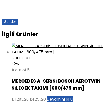
İlgili ürünler
SOLD OUT
-2%
0
out of 5
MERCEDES A-SERİSİ BOSCH AEROTWIN
SİLECEK TAKIMI [600/475 mm]
Orijinal
Şu
₺
1.283,20
₺
1.251,20
Devamını oku
fiyat:
andaki