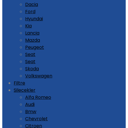
Dacia
Ford
Hyundai
Kia
Lancia
Mazda
Peugeot
Seat
Seat
Skoda
Volkswagen
Filtre
Silecekler
Alfa Romeo
Audi
Bmw
Chevrolet
Citroen