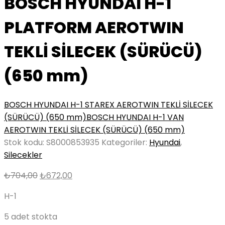
BOSCH HYUNDAI H-1
PLATFORM AEROTWIN
TEKLİ SİLECEK (SÜRÜCÜ)
(650 mm)
BOSCH HYUNDAI H-1 STAREX AEROTWIN TEKLİ SİLECEK
(SÜRÜCÜ) (650 mm)
BOSCH HYUNDAI H-1 VAN
AEROTWIN TEKLİ SİLECEK (SÜRÜCÜ) (650 mm)
Stok kodu:
S8000853935
Kategoriler:
Hyundai
,
Silecekler
Orijinal
Şu
₺
704,00
₺
672,00
fiyat:
andaki
H-1
₺704,00.
fiyat:
₺672,00.
5 adet stokta