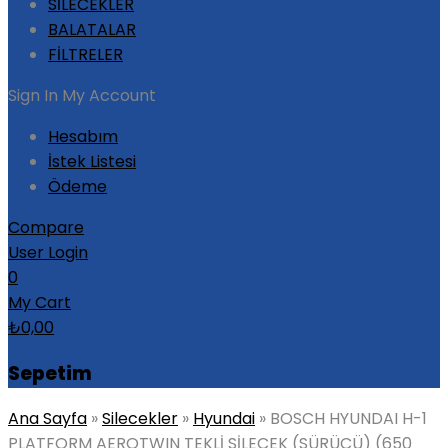
SİLECEKLER
BALATALAR
FİLTRELER
Sign In
My Account
Hesabım
İstek Listesi
Ödeme
Compare
User Login
0
My Cart
₺
0,00
Sepetim
Ana Sayfa
»
Silecekler
»
Hyundai
»
BOSCH HYUNDAI H-1
PLATFORM AEROTWIN TEKLİ SİLECEK (SÜRÜCÜ) (650