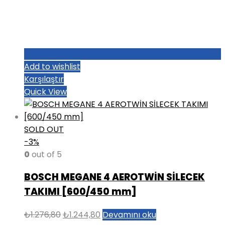
Add to wishlist
Karşılaştır
Quick View
SOLD OUT
-3%
0
out of 5
BOSCH MEGANE 4 AEROTWİN SİLECEK
TAKIMI [600/450 mm]
Orijinal
Şu
₺
1.276,80
₺
1.244,80
Devamını oku