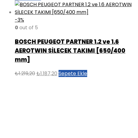
-3%
0
out of 5
BOSCH PEUGEOT PARTNER 1.2 ve 1.6
AEROTWIN SİLECEK TAKIMI [650/400
mm]
Orijinal
Şu
₺
1.219,20
₺
1.187,20
Sepete Ekle
fiyat:
andaki
₺1.219,20.
fiyat:
₺1.187,20.