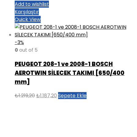
Add to wishlist
Karşılaştır
Quick View
-3%
0
out of 5
PEUGEOT 208-1 ve 2008-1 BOSCH
AEROTWIN SİLECEK TAKIMI [650/400
mm]
Orijinal
Şu
₺
1.219,20
₺
1.187,20
Sepete Ekle
fiyat:
andaki
₺1.219,20.
fiyat:
₺1.187,20.