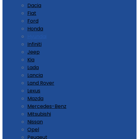
Dacia
Fiat
Ford
Honda
Hyundai
Infiniti
Jeep
Kia
Lada
Lancia
Land Rover
Lexus
Mazda
Mercedes-Benz
Mitsubishi
Nissan
Opel
Peugeut