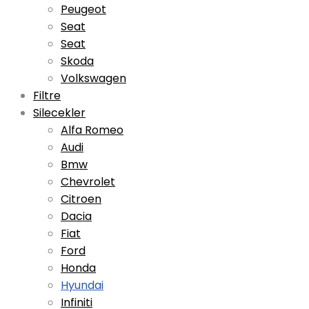
Peugeot
Seat
Seat
Skoda
Volkswagen
Filtre
Silecekler
Alfa Romeo
Audi
Bmw
Chevrolet
Citroen
Dacia
Fiat
Ford
Honda
Hyundai
Infiniti