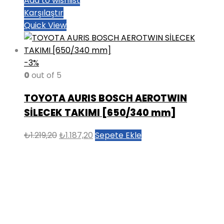
Add to wishlist
Karşılaştır
Quick View
-3%
0
out of 5
TOYOTA AURIS BOSCH AEROTWIN
SİLECEK TAKIMI [650/340 mm]
Orijinal
Şu
₺
1.219,20
₺
1.187,20
Sepete Ekle
fiyat:
andaki
₺1.219,20.
fiyat:
₺1.187,20.