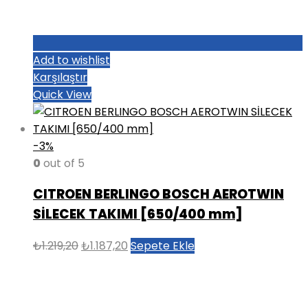
Add to wishlist
Karşılaştır
Quick View
-3%
0
out of 5
CITROEN BERLINGO BOSCH AEROTWIN
SİLECEK TAKIMI [650/400 mm]
Orijinal
Şu
₺
1.219,20
₺
1.187,20
Sepete Ekle
fiyat:
andaki
₺1.219,20.
fiyat:
₺1.187,20.