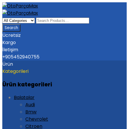
Ücretsiz
Kargo
İletişim
+905452940755
Ürün
Kategorileri
Ürün kategorileri
Balatalar
Audi
Bmw
Chevrolet
Citroen