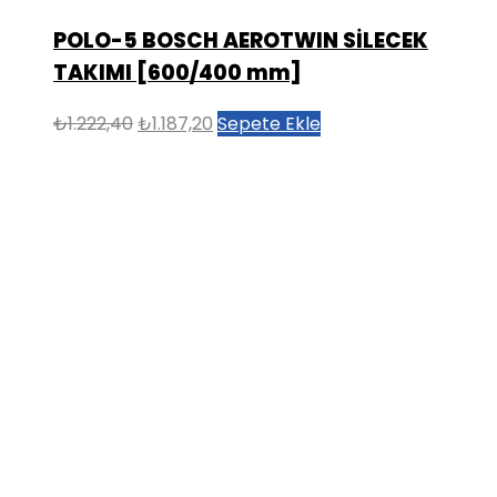
POLO-5 BOSCH AEROTWIN SİLECEK
TAKIMI [600/400 mm]
Orijinal
Şu
₺
1.222,40
₺
1.187,20
Sepete Ekle
fiyat:
andaki
₺1.222,40.
fiyat:
₺1.187,20.