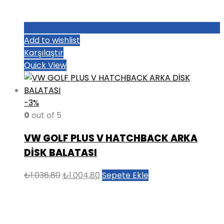
Add to wishlist
Karşılaştır
Quick View
-3%
0
out of 5
VW GOLF PLUS V HATCHBACK ARKA
DİSK BALATASI
Orijinal
Şu
₺
1.036,80
₺
1.004,80
Sepete Ekle
fiyat:
andaki
₺1.036,80.
fiyat:
₺1.004,80.