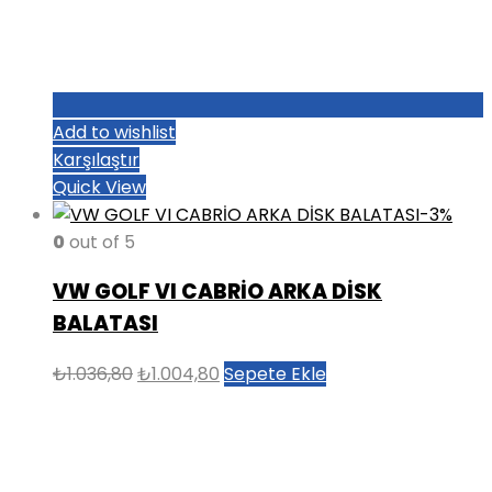
Add to wishlist
Karşılaştır
Quick View
-3%
0
out of 5
VW GOLF VI CABRİO ARKA DİSK
BALATASI
Orijinal
Şu
₺
1.036,80
₺
1.004,80
Sepete Ekle
fiyat:
andaki
₺1.036,80.
fiyat:
₺1.004,80.