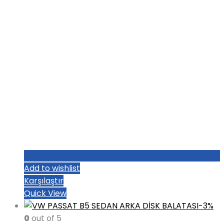
Add to wishlist
Karşılaştır
Quick View
-3%
0
out of 5