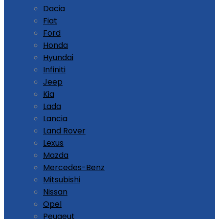
Dacia
Fiat
Ford
Honda
Hyundai
Infiniti
Jeep
Kia
Lada
Lancia
Land Rover
Lexus
Mazda
Mercedes-Benz
Mitsubishi
Nissan
Opel
Peugeut