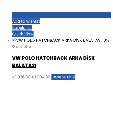
Add to wishlist
Karşılaştır
Quick View
-3%
0
out of 5
VW POLO HATCHBACK ARKA DİSK
BALATASI
Orijinal
Şu
₺
1.036,80
₺
1.004,80
Sepete Ekle
fiyat:
andaki
₺1.036,80.
fiyat:
₺1.004,80.