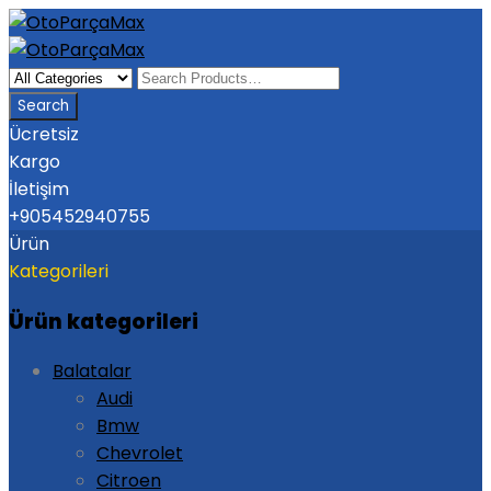
Ücretsiz
Kargo
İletişim
+905452940755
Ürün
Kategorileri
Ürün kategorileri
Balatalar
Audi
Bmw
Chevrolet
Citroen