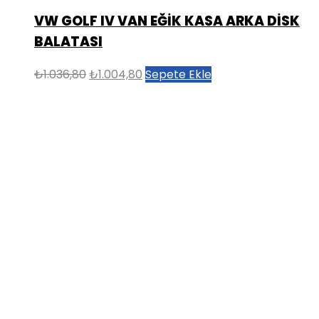
VW GOLF IV VAN EĞİK KASA ARKA DİSK
BALATASI
Orijinal
Şu
₺
1.036,80
₺
1.004,80
Sepete Ekle
fiyat:
andaki
₺1.036,80.
fiyat:
₺1.004,80.