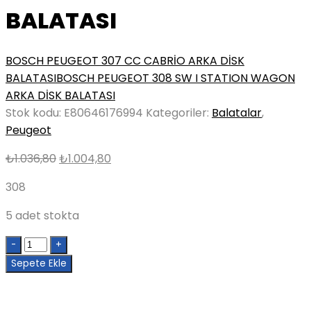
BALATASI
BOSCH PEUGEOT 307 CC CABRİO ARKA DİSK
BALATASI
BOSCH PEUGEOT 308 SW I STATION WAGON
ARKA DİSK BALATASI
Stok kodu:
E80646176994
Kategoriler:
Balatalar
,
Peugeot
Orijinal
Şu
₺
1.036,80
₺
1.004,80
fiyat:
andaki
308
₺1.036,80.
fiyat:
₺1.004,80.
5 adet stokta
Quantity
Sepete Ekle