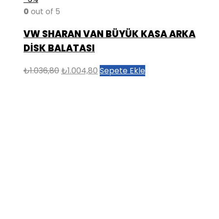
0
out of 5
VW SHARAN VAN BÜYÜK KASA ARKA
DİSK BALATASI
Orijinal
Şu
₺
1.036,80
₺
1.004,80
Sepete Ekle
fiyat:
andaki
₺1.036,80.
fiyat:
₺1.004,80.