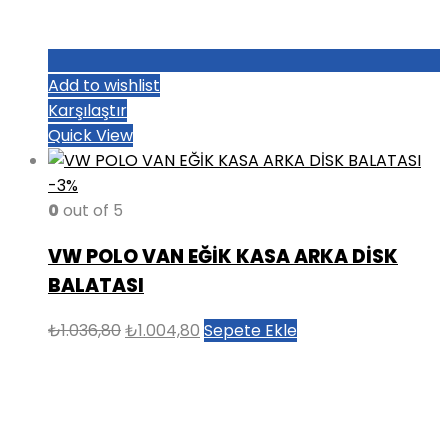
Add to wishlist
Karşılaştır
Quick View
-3%
0
out of 5
VW POLO VAN EĞİK KASA ARKA DİSK
BALATASI
Orijinal
Şu
₺
1.036,80
₺
1.004,80
Sepete Ekle
fiyat:
andaki
₺1.036,80.
fiyat:
₺1.004,80.