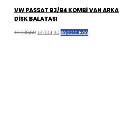
VW PASSAT B3/B4 KOMBİ VAN ARKA
DİSK BALATASI
Orijinal
Şu
₺
1.036,80
₺
1.004,80
Sepete Ekle
fiyat:
andaki
₺1.036,80.
fiyat:
₺1.004,80.