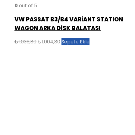
0
out of 5
VW PASSAT B3/B4 VARİANT STATION
WAGON ARKA DİSK BALATASI
Orijinal
Şu
₺
1.036,80
₺
1.004,80
Sepete Ekle
fiyat:
andaki
₺1.036,80.
fiyat:
₺1.004,80.