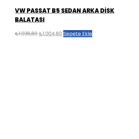
VW PASSAT B5 SEDAN ARKA DİSK
BALATASI
Orijinal
Şu
₺
1.036,80
₺
1.004,80
Sepete Ekle
fiyat:
andaki
₺1.036,80.
fiyat:
₺1.004,80.