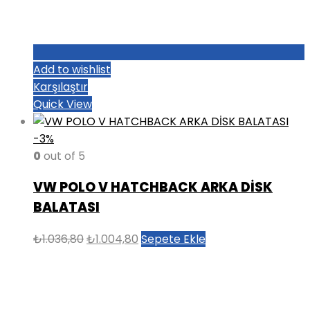
Add to wishlist
Karşılaştır
Quick View
-3%
0
out of 5
VW POLO V HATCHBACK ARKA DİSK
BALATASI
Orijinal
Şu
₺
1.036,80
₺
1.004,80
Sepete Ekle
fiyat:
andaki
₺1.036,80.
fiyat:
₺1.004,80.