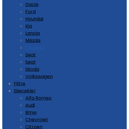
Dacia
Ford
Hyundai
Kia
Lancia
Mazda
Peugeot
Seat
Seat
Skoda
Volkswagen
Filtre
Silecekler
Alfa Romeo
Audi
Bmw
Chevrolet
Citroen