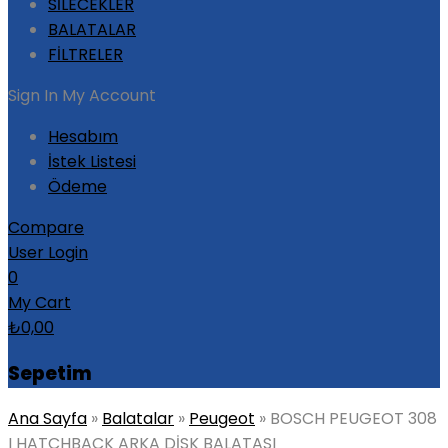
SİLECEKLER
BALATALAR
FİLTRELER
Sign In
My Account
Hesabım
İstek Listesi
Ödeme
Compare
User Login
0
My Cart
₺
0,00
Sepetim
Ana Sayfa
»
Balatalar
»
Peugeot
»
BOSCH PEUGEOT 308
I HATCHBACK ARKA DİSK BALATASI