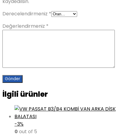
kaydedilsin.
Derecelendirmeniz
*
Değerlendirmeniz
*
İlgili ürünler
-3%
0
out of 5