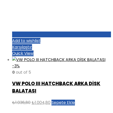
Add to wishlist
Karşılaştır
Quick View
-3%
0
out of 5
VW POLO III HATCHBACK ARKA DİSK
BALATASI
Orijinal
Şu
₺
1.036,80
₺
1.004,80
Sepete Ekle
fiyat:
andaki