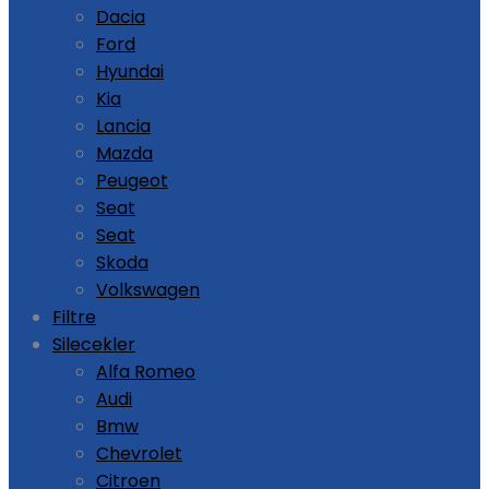
Dacia
Ford
Hyundai
Kia
Lancia
Mazda
Peugeot
Seat
Seat
Skoda
Volkswagen
Filtre
Silecekler
Alfa Romeo
Audi
Bmw
Chevrolet
Citroen