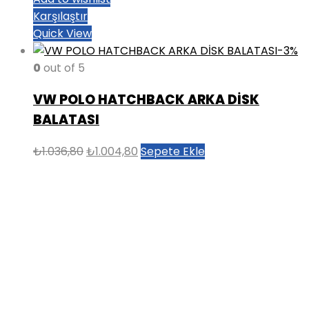
Karşılaştır
Quick View
-3%
0
out of 5
VW POLO HATCHBACK ARKA DİSK
BALATASI
Orijinal
Şu
₺
1.036,80
₺
1.004,80
Sepete Ekle
fiyat:
andaki
₺1.036,80.
fiyat:
₺1.004,80.