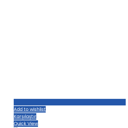
₺1.036,80.
fiyat:
₺1.004,80.
Add to wishlist
Karşılaştır
Quick View