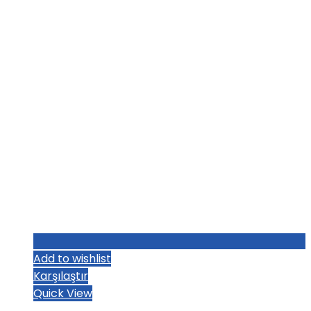
₺1.004,80.
Add to wishlist
Karşılaştır
Quick View