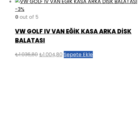
-3%
0
out of 5
VW GOLF IV VAN EĞİK KASA ARKA DİSK
BALATASI
Orijinal
Şu
₺
1.036,80
₺
1.004,80
Sepete Ekle
fiyat:
andaki
₺1.036,80.
fiyat:
₺1.004,80.