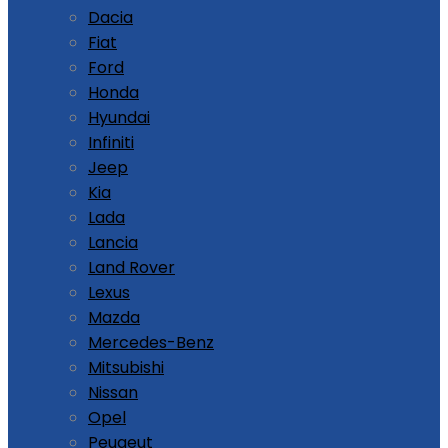
Dacia
Fiat
Ford
Honda
Hyundai
Infiniti
Jeep
Kia
Lada
Lancia
Land Rover
Lexus
Mazda
Mercedes-Benz
Mitsubishi
Nissan
Opel
Peugeut