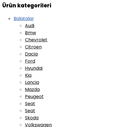
Ürün kategorileri
Balatalar
Audi
Bmw
Chevrolet
Citroen
Dacia
Ford
Hyundai
Kia
Lancia
Mazda
Peugeot
Seat
Seat
Skoda
Volkswagen