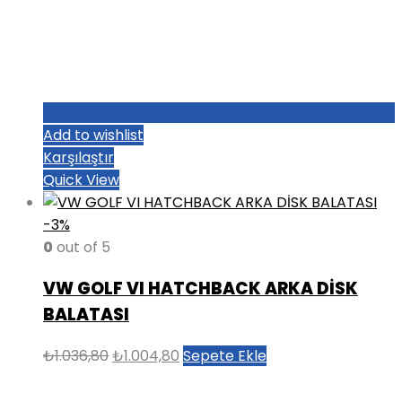
Add to wishlist
Karşılaştır
Quick View
-3%
0
out of 5
VW GOLF VI HATCHBACK ARKA DİSK
BALATASI
Orijinal
Şu
₺
1.036,80
₺
1.004,80
Sepete Ekle
fiyat:
andaki
₺1.036,80.
fiyat: