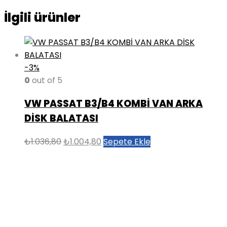
İlgili ürünler
-3%
0
out of 5
VW PASSAT B3/B4 KOMBİ VAN ARKA
DİSK BALATASI
Orijinal
Şu
₺
1.036,80
₺
1.004,80
Sepete Ekle
fiyat:
andaki
₺1.036,80.
fiyat:
₺1.004,80.