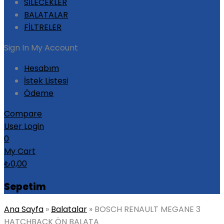
SİLECEKLER
BALATALAR
FİLTRELER
Sign In
My Account
Hesabım
İstek Listesi
Ödeme
Compare
User Login
0
My Cart
₺
0,00
Sepetim
Ana Sayfa
»
Balatalar
»
BOSCH RENAULT MEGANE 3
HATCHBACK ÖN BALATA