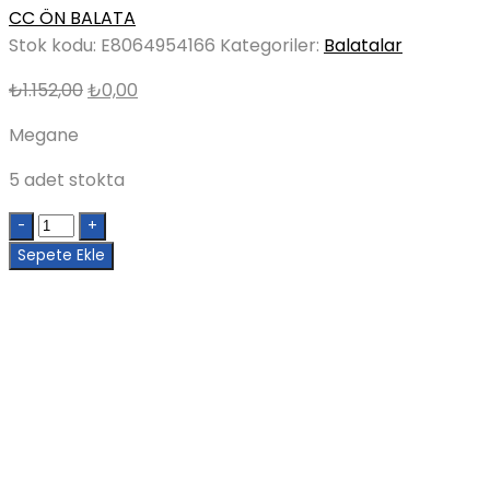
CC ÖN BALATA
Stok kodu:
E8064954166
Kategoriler:
Balatalar
Orijinal
Şu
₺
1.152,00
₺
0,00
fiyat:
andaki
Megane
₺1.152,00.
fiyat:
₺0,00.
5 adet stokta
Quantity
Sepete Ekle