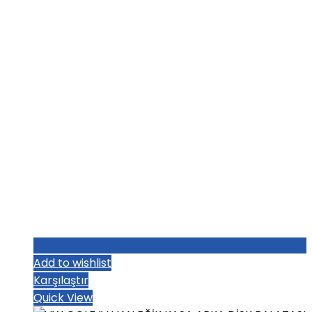
₺1.036,80.
fiyat:
₺1.004,80.
Add to wishlist
Karşılaştır
Quick View