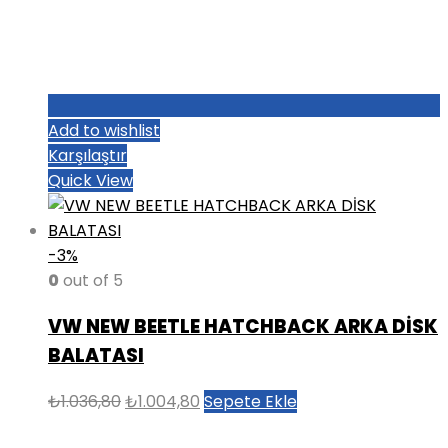
Add to wishlist
Karşılaştır
Quick View
-3%
0
out of 5
VW NEW BEETLE HATCHBACK ARKA DİSK
BALATASI
Orijinal
Şu
₺
1.036,80
₺
1.004,80
Sepete Ekle
fiyat:
andaki