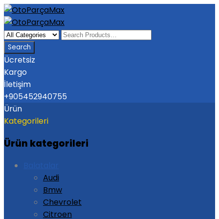
Ücretsiz
Kargo
İletişim
+905452940755
Ürün
Kategorileri
Ürün kategorileri
Balatalar
Audi
Bmw
Chevrolet
Citroen