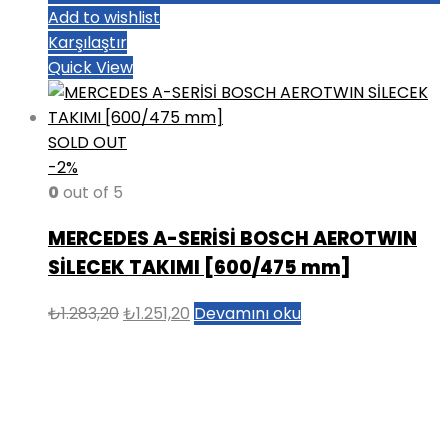
Add to wishlist
Karşılaştır
Quick View
SOLD OUT
-2%
0
out of 5
MERCEDES A-SERİSİ BOSCH AEROTWIN
SİLECEK TAKIMI [600/475 mm]
Orijinal
Şu
₺
1.283,20
₺
1.251,20
Devamını oku
fiyat:
andaki
₺1.283,20.
fiyat:
₺1.251,20.