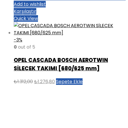
Add to wishlist
Karşılaştır
Quick View
-3%
0
out of 5
OPEL CASCADA BOSCH AEROTWIN
SİLECEK TAKIMI [680/625 mm]
Orijinal
Şu
₺
1.312,00
₺
1.276,80
Sepete Ekle
fiyat:
andaki
₺1.312,00.
fiyat:
₺1.276,80.