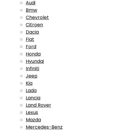
Audi
Bmw
Chevrolet
Citroen
Dacia
Fiat
Ford
Honda
Hyundai
Infiniti
Jeep
Kia
Lada
Lancia
Land Rover
Lexus
Mazda
Mercedes-Benz