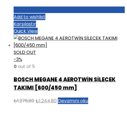
Add to wishlist
Karşılaştır
Quick View
SOLD OUT
-3%
0
out of 5
BOSCH MEGANE 4 AEROTWİN SİLECEK
TAKIMI [600/450 mm]
Orijinal
Şu
₺
1.276,80
₺
1.244,80
Devamını oku
fiyat:
andaki
₺1.276,80.
fiyat:
₺1.244,80.