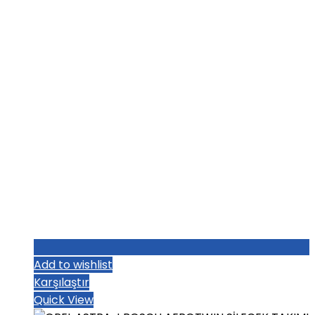
₺1.219,20.
fiyat:
₺1.187,20.
Add to wishlist
Karşılaştır
Quick View