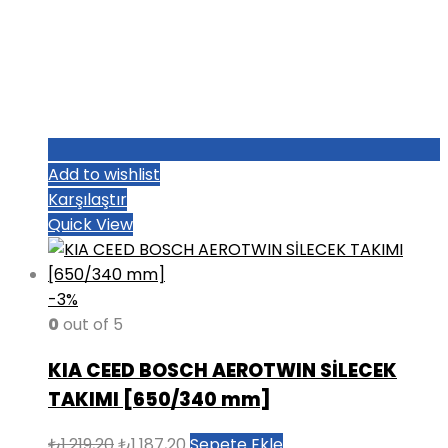
Add to wishlist
Karşılaştır
Quick View
-3%
0
out of 5
KIA CEED BOSCH AEROTWIN SİLECEK
TAKIMI [650/340 mm]
Orijinal
Şu
₺
1.219,20
₺
1.187,20
Sepete Ekle