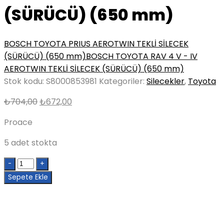
(SÜRÜCÜ) (650 mm)
BOSCH TOYOTA PRIUS AEROTWIN TEKLİ SİLECEK
(SÜRÜCÜ) (650 mm)
BOSCH TOYOTA RAV 4 V - IV
AEROTWIN TEKLİ SİLECEK (SÜRÜCÜ) (650 mm)
Stok kodu:
S8000853981
Kategoriler:
Silecekler
,
Toyota
Orijinal
Şu
₺
704,00
₺
672,00
fiyat:
andaki
Proace
₺704,00.
fiyat:
₺672,00.
5 adet stokta
Quantity
Sepete Ekle