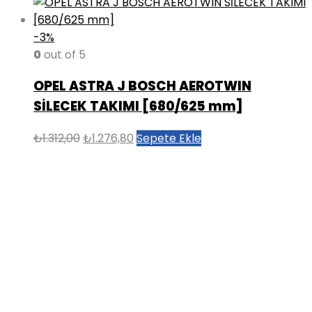
-3%
0
out of 5
OPEL ASTRA J BOSCH AEROTWIN
SİLECEK TAKIMI [680/625 mm]
Orijinal
Şu
₺
1.312,00
₺
1.276,80
Sepete Ekle
fiyat:
andaki
₺1.312,00.
fiyat:
₺1.276,80.