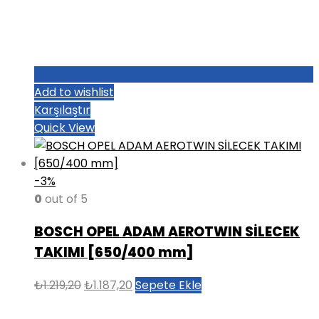
Add to wishlist
Karşılaştır
Quick View
-3%
0
out of 5
BOSCH OPEL ADAM AEROTWIN SİLECEK
TAKIMI [650/400 mm]
Orijinal
Şu
₺
1.219,20
₺
1.187,20
Sepete Ekle
fiyat:
andaki