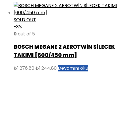
SOLD OUT
-3%
0
out of 5
BOSCH MEGANE 2 AEROTWİN SİLECEK
TAKIMI [600/450 mm]
Orijinal
Şu
₺
1.276,80
₺
1.244,80
Devamını oku
fiyat:
andaki
₺1.276,80.
fiyat:
₺1.244,80.