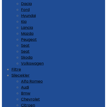
Dacia
Ford
Hyundai
Kia
Lancia
Mazda
Peugeot
Seat
Seat
Skoda
Volkswagen
Filtre
Silecekler
Alfa Romeo
Audi
Bmw
Chevrolet
Citroen