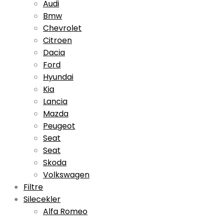
Audi
Bmw
Chevrolet
Citroen
Dacia
Ford
Hyundai
Kia
Lancia
Mazda
Peugeot
Seat
Seat
Skoda
Volkswagen
Filtre
Silecekler
Alfa Romeo