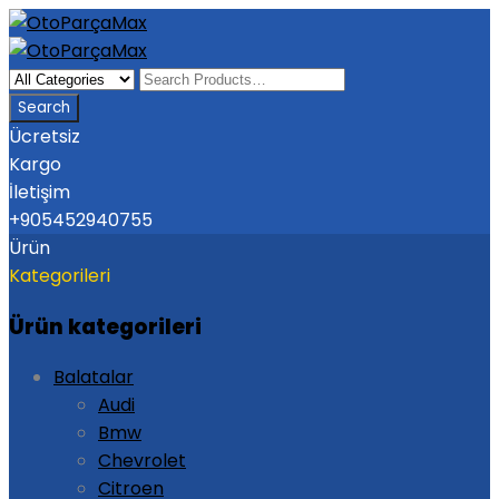
Ücretsiz
Kargo
İletişim
+905452940755
Ürün
Kategorileri
Ürün kategorileri
Balatalar
Audi
Bmw
Chevrolet
Citroen