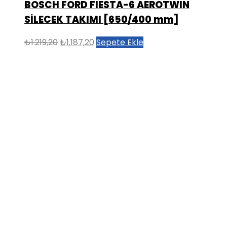
BOSCH FORD FIESTA-6 AEROTWIN
SİLECEK TAKIMI [650/400 mm]
Orijinal
Şu
₺
1.219,20
₺
1.187,20
Sepete Ekle
fiyat:
andaki
₺1.219,20.
fiyat:
₺1.187,20.