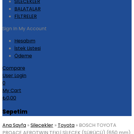
SİLECEKLER
BALATALAR
FİLTRELER
Sign In
My Account
Hesabım
İstek Listesi
Ödeme
Compare
User Login
0
My Cart
₺
0,00
Sepetim
Ana Sayfa
»
Silecekler
»
Toyota
»
BOSCH TOYOTA
PROACE AEROTWIN TEKLİ SİLECEK (SÜRÜCÜ) (650 mm)