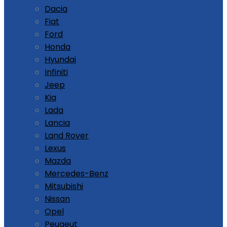
Dacia
Fiat
Ford
Honda
Hyundai
Infiniti
Jeep
Kia
Lada
Lancia
Land Rover
Lexus
Mazda
Mercedes-Benz
Mitsubishi
Nissan
Opel
Peugeut