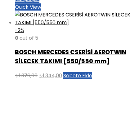
Quick View
-2%
0
out of 5
BOSCH MERCEDES CSERİSİ AEROTWIN
SİLECEK TAKIMI [550/550 mm]
Orijinal
Şu
₺
1.376,00
₺
1.344,00
Sepete Ekle
fiyat:
andaki
₺1.376,00.
fiyat:
₺1.344,00.