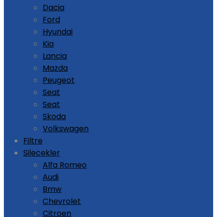
Dacia
Ford
Hyundai
Kia
Lancia
Mazda
Peugeot
Seat
Seat
Skoda
Volkswagen
Filtre
Silecekler
Alfa Romeo
Audi
Bmw
Chevrolet
Citroen