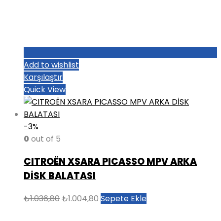
Add to wishlist
Karşılaştır
Quick View
-3%
0
out of 5
CITROËN XSARA PICASSO MPV ARKA
DİSK BALATASI
Orijinal
Şu
₺
1.036,80
₺
1.004,80
Sepete Ekle
fiyat:
andaki