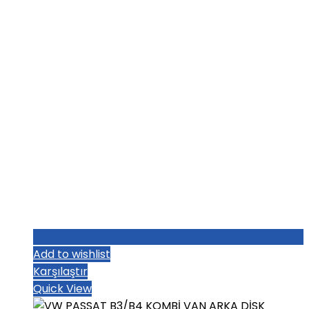
₺1.004,80.
Add to wishlist
Karşılaştır
Quick View