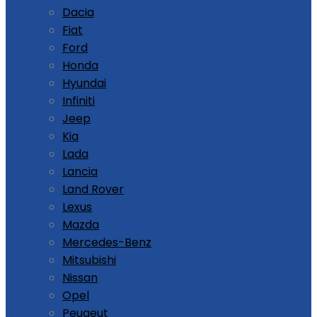
Dacia
Fiat
Ford
Honda
Hyundai
Infiniti
Jeep
Kia
Lada
Lancia
Land Rover
Lexus
Mazda
Mercedes-Benz
Mitsubishi
Nissan
Opel
Peugeut