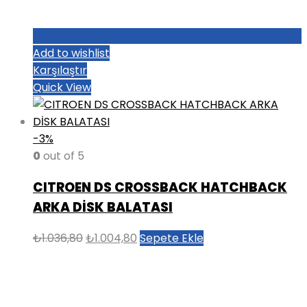
Add to wishlist
Karşılaştır
Quick View
-3%
0
out of 5
CITROEN DS CROSSBACK HATCHBACK
ARKA DİSK BALATASI
Orijinal
Şu
₺
1.036,80
₺
1.004,80
Sepete Ekle
fiyat:
andaki
₺1.036,80.
fiyat:
₺1.004,80.