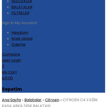
SİLECEKLER
BALATALAR
FİLTRELER
Sign In
My Account
Hesabım
İstek Listesi
Ödeme
Compare
User Login
0
My Cart
₺
0,00
Sepetim
Ana Sayfa
»
Balatalar
»
Citroen
»
CITROËN C4 II EĞİK
KASA ARKA DİSK BALATASI