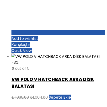
Add to wishlist
Karşılaştır
Quick View
-3%
0
out of 5
VW POLO V HATCHBACK ARKA DİSK
BALATASI
Orijinal
Şu
₺
1.036,80
₺
1.004,80
Sepete Ekle
fiyat:
andaki