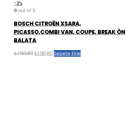
-3%
0
out of 5
BOSCH CITROËN XSARA,
PICASSO,COMBI VAN, COUPE, BREAK ÖN
BALATA
Orijinal
Şu
₺
1.193,60
₺
1.161,60
Sepete Ekle
fiyat:
andaki
₺1.193,60.
fiyat:
₺1.161,60.