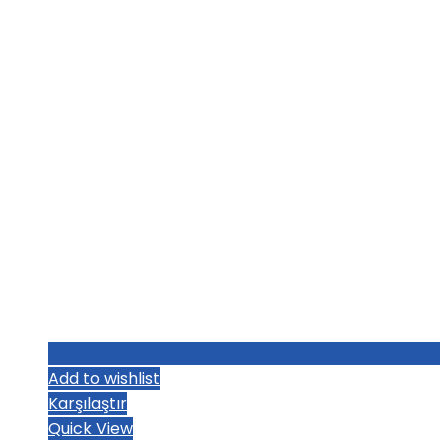
₺1.036,80.
fiyat:
₺1.004,80.
Add to wishlist
Karşılaştır
Quick View