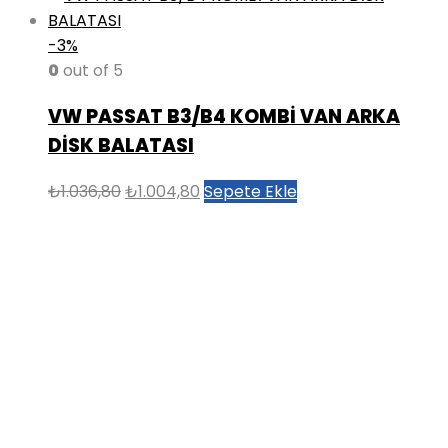
-3%
0
out of 5
VW PASSAT B3/B4 KOMBİ VAN ARKA
DİSK BALATASI
Orijinal
Şu
₺
1.036,80
₺
1.004,80
Sepete Ekle
fiyat:
andaki
₺1.036,80.
fiyat:
₺1.004,80.