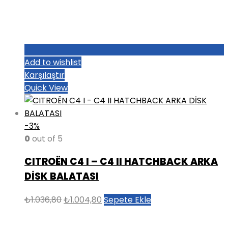
Add to wishlist
Karşılaştır
Quick View
-3%
0
out of 5
CITROËN C4 I – C4 II HATCHBACK ARKA
DİSK BALATASI
Orijinal
Şu
₺
1.036,80
₺
1.004,80
Sepete Ekle
fiyat:
andaki
₺1.036,80.
fiyat: