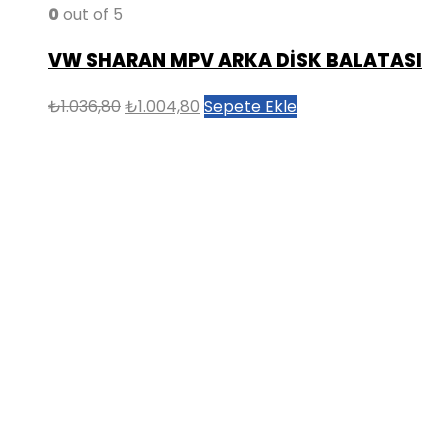
0
out of 5
VW SHARAN MPV ARKA DİSK BALATASI
Orijinal
Şu
₺
1.036,80
₺
1.004,80
Sepete Ekle
fiyat:
andaki
₺1.036,80.
fiyat:
₺1.004,80.