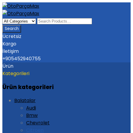
Ücretsiz
Kargo
İletişim
+905452940755
Ürün
Kategorileri
Ürün kategorileri
Balatalar
Audi
Bmw
Chevrolet
Citroen