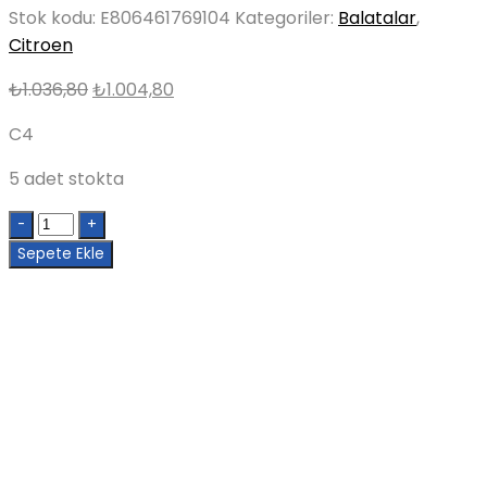
Stok kodu:
E806461769104
Kategoriler:
Balatalar
,
Citroen
Orijinal
Şu
₺
1.036,80
₺
1.004,80
fiyat:
andaki
C4
₺1.036,80.
fiyat:
₺1.004,80.
5 adet stokta
Quantity
Sepete Ekle