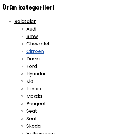
Ürün kategorileri
Balatalar
Audi
Bmw
Chevrolet
Citroen
Dacia
Ford
Hyundai
Kia
Lancia
Mazda
Peugeot
Seat
Seat
Skoda
Volkswagen