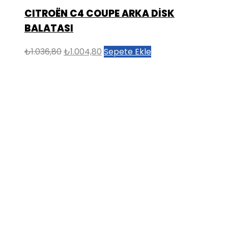
CITROËN C4 COUPE ARKA DİSK
BALATASI
Orijinal
Şu
₺
1.036,80
₺
1.004,80
Sepete Ekle
fiyat:
andaki
₺1.036,80.
fiyat:
₺1.004,80.