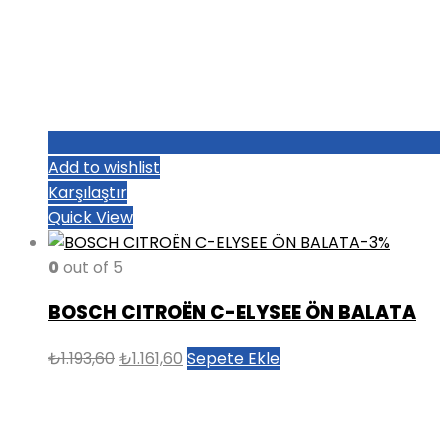
Add to wishlist
Karşılaştır
Quick View
-3%
0
out of 5
BOSCH CITROËN C-ELYSEE ÖN BALATA
Orijinal
Şu
₺
1.193,60
₺
1.161,60
Sepete Ekle
fiyat:
andaki
₺1.193,60.
fiyat:
₺1.161,60.