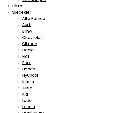
Filtre
Silecekler
Alfa Romeo
Audi
Bmw
Chevrolet
Citroen
Dacia
Fiat
Ford
Honda
Hyundai
Infiniti
Jeep
Kia
Lada
Lancia