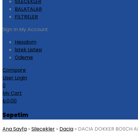
SİLECEKLER
BALATALAR
FİLTRELER
Sign In
My Account
Hesabım
İstek Listesi
Ödeme
Compare
User Login
0
My Cart
₺
0,00
Sepetim
Ana Sayfa
»
Silecekler
»
Dacia
»
DACIA DOKKER BOSCH AE