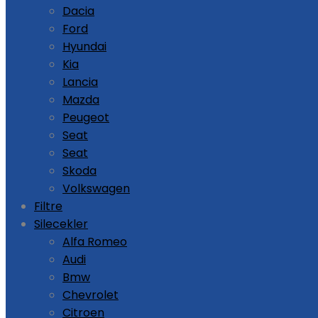
Dacia
Ford
Hyundai
Kia
Lancia
Mazda
Peugeot
Seat
Seat
Skoda
Volkswagen
Filtre
Silecekler
Alfa Romeo
Audi
Bmw
Chevrolet
Citroen