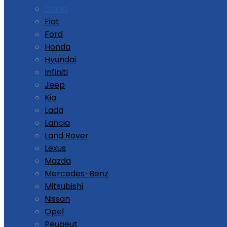
Dacia
Fiat
Ford
Honda
Hyundai
Infiniti
Jeep
Kia
Lada
Lancia
Land Rover
Lexus
Mazda
Mercedes-Benz
Mitsubishi
Nissan
Opel
Peugeut