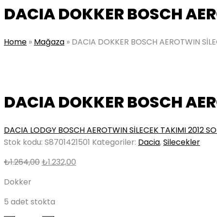
DACIA DOKKER BOSCH AERO
Home
»
Mağaza
»
DACIA DOKKER BOSCH AEROTWIN SİLEC
DACIA DOKKER BOSCH AERO
DACIA LODGY BOSCH AEROTWIN SİLECEK TAKIMI 2012 S
Stok kodu:
S8701421501
Kategoriler:
Dacia
,
Silecekler
Orijinal
Şu
₺
1.264,00
₺
1.232,00
fiyat:
andaki
Dokker
₺1.264,00.
fiyat:
₺1.232,00.
5 adet stokta