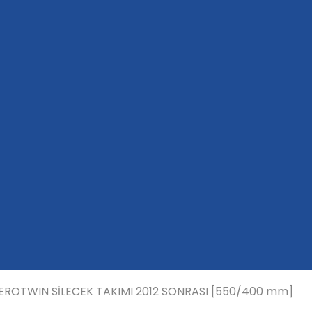
ROTWIN SİLECEK TAKIMI 2012 SONRASI [550/400 mm]