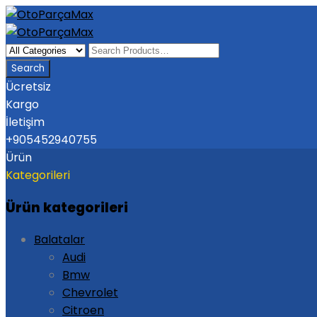
Ücretsiz
Kargo
İletişim
+905452940755
Ürün
Kategorileri
Ürün kategorileri
Balatalar
Audi
Bmw
Chevrolet
Citroen