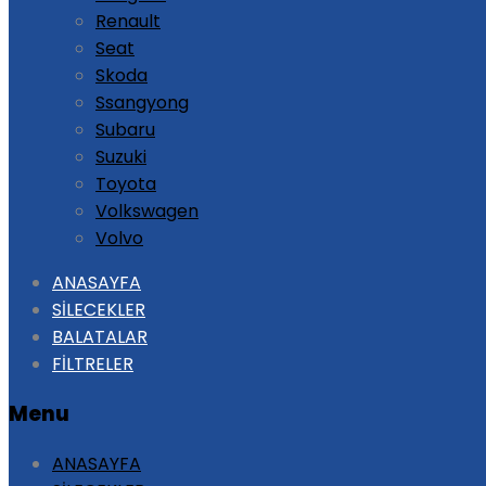
Renault
Seat
Skoda
Ssangyong
Subaru
Suzuki
Toyota
Volkswagen
Volvo
Skip
ANASAYFA
to
SİLECEKLER
content
BALATALAR
FİLTRELER
Menu
ANASAYFA