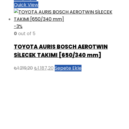
Quick View
-3%
0
out of 5
TOYOTA AURIS BOSCH AEROTWIN
SİLECEK TAKIMI [650/340 mm]
Orijinal
Şu
₺
1.219,20
₺
1.187,20
Sepete Ekle
fiyat:
andaki
₺1.219,20.
fiyat:
₺1.187,20.