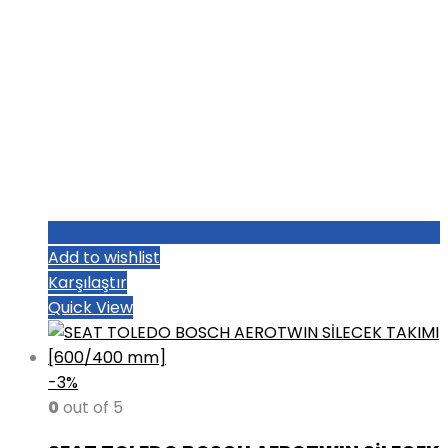
Add to wishlist
Karşılaştır
Quick View
-3%
0
out of 5