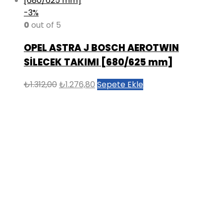
-3%
0
out of 5
OPEL ASTRA J BOSCH AEROTWIN
SİLECEK TAKIMI [680/625 mm]
Orijinal
Şu
₺
1.312,00
₺
1.276,80
Sepete Ekle
fiyat:
andaki
₺1.312,00.
fiyat:
₺1.276,80.