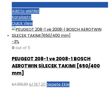
Add to wishlist
Karşılaştır
Quick View
-3%
0
out of 5
PEUGEOT 208-1 ve 2008-1 BOSCH
AEROTWIN SİLECEK TAKIMI [650/400
mm]
Orijinal
Şu
₺
1.219,20
₺
1.187,20
Sepete Ekle
fiyat:
andaki
₺1.219,20.
fiyat:
₺1.187,20.