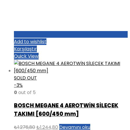
Add to wishlist
Karşılaştır
Quick View
SOLD OUT
-3%
0
out of 5
BOSCH MEGANE 4 AEROTWİN SİLECEK
TAKIMI [600/450 mm]
Orijinal
Şu
₺
1.276,80
₺
1.244,80
Devamını oku