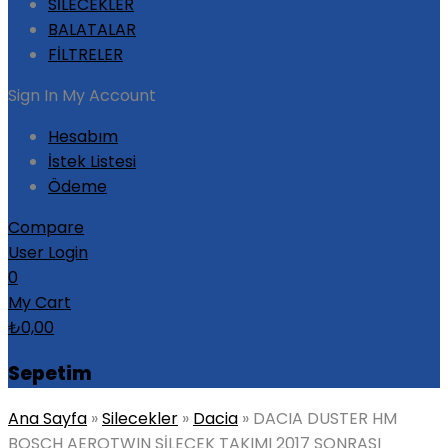
SİLECEKLER
BALATALAR
FİLTRELER
Sign In
My Account
Hesabım
İstek Listesi
Ödeme
Compare
User Login
0
My Cart
₺
0,00
Sepetim
Ana Sayfa
»
Silecekler
»
Dacia
»
DACIA DUSTER HM
BOSCH AEROTWIN SİLECEK TAKIMI 2017 SONRASI