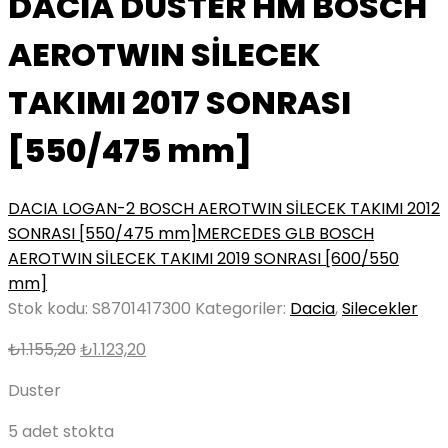
DACIA DUSTER HM BOSCH
AEROTWIN SİLECEK
TAKIMI 2017 SONRASI
[550/475 mm]
DACIA LOGAN-2 BOSCH AEROTWIN SİLECEK TAKIMI 2012
SONRASI [550/475 mm]
MERCEDES GLB BOSCH
AEROTWIN SİLECEK TAKIMI 2019 SONRASI [600/550
mm]
Stok kodu:
S8701417300
Kategoriler:
Dacia
,
Silecekler
Orijinal
Şu
₺
1.155,20
₺
1.123,20
fiyat:
andaki
Duster
₺1.155,20.
fiyat:
₺1.123,20.
5 adet stokta