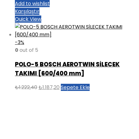
Add to wishlist
Karşılaştır
Quick View
-3%
0
out of 5
POLO-5 BOSCH AEROTWIN SİLECEK
TAKIMI [600/400 mm]
Orijinal
Şu
₺
1.222,40
₺
1.187,20
Sepete Ekle
fiyat:
andaki
₺1.222,40.
fiyat:
₺1.187,20.