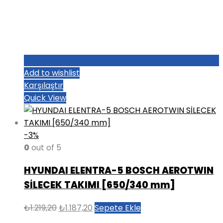
Add to wishlist
Karşılaştır
Quick View
-3%
0
out of 5
HYUNDAI ELENTRA-5 BOSCH AEROTWIN
SİLECEK TAKIMI [650/340 mm]
Orijinal
Şu
₺
1.219,20
₺
1.187,20
Sepete Ekle
fiyat:
andaki