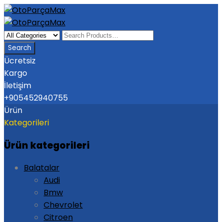
Ücretsiz
Kargo
İletişim
+905452940755
Ürün
Kategorileri
Ürün kategorileri
Balatalar
Audi
Bmw
Chevrolet
Citroen