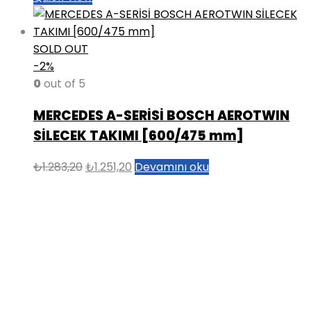
SOLD OUT
-2%
0
out of 5
MERCEDES A-SERİSİ BOSCH AEROTWIN
SİLECEK TAKIMI [600/475 mm]
Orijinal
Şu
₺
1.283,20
₺
1.251,20
Devamını oku
fiyat:
andaki
₺1.283,20.
fiyat:
₺1.251,20.