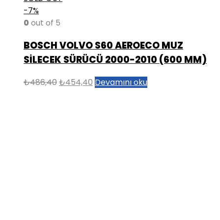
-7%
0
out of 5
BOSCH VOLVO S60 AEROECO MUZ
SİLECEK SÜRÜCÜ 2000-2010 (600 MM)
Orijinal
Şu
₺
486,40
₺
454,40
Devamını oku
fiyat:
andaki
₺486,40.
fiyat:
₺454,40.