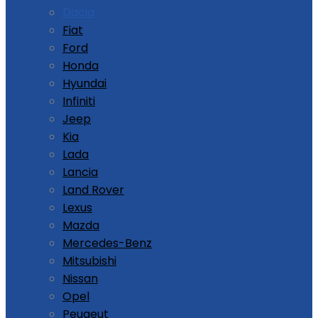
Dacia
Fiat
Ford
Honda
Hyundai
Infiniti
Jeep
Kia
Lada
Lancia
Land Rover
Lexus
Mazda
Mercedes-Benz
Mitsubishi
Nissan
Opel
Peugeut