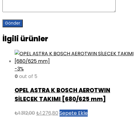
İlgili ürünler
-3%
0
out of 5
OPEL ASTRA K BOSCH AEROTWIN
SİLECEK TAKIMI [680/625 mm]
Orijinal
Şu
₺
1.312,00
₺
1.276,80
Sepete Ekle
fiyat:
andaki
₺1.312,00.
fiyat:
₺1.276,80.