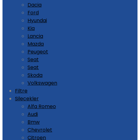
Dacia
Ford
Hyundai
Kia
Lancia
Mazda
Peugeot
Seat
Seat
Skoda
Volkswagen
Filtre
Silecekler
Alfa Romeo
Audi
Bmw
Chevrolet
Citroen