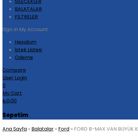
SİLECEKLER
BALATALAR
FİLTRELER
Sign In
My Account
Hesabım
İstek Listesi
Ödeme
Compare
User Login
0
My Cart
₺
0,00
Sepetim
Ana Sayfa
»
Balatalar
»
Ford
»
FORD B-MAX VAN BÜYÜK K