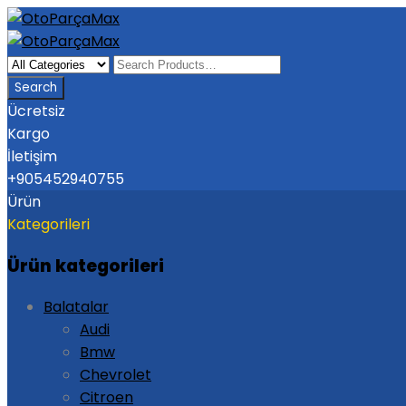
Ücretsiz
Kargo
İletişim
+905452940755
Ürün
Kategorileri
Ürün kategorileri
Balatalar
Audi
Bmw
Chevrolet
Citroen