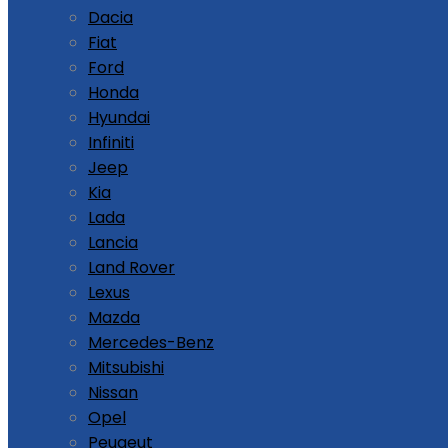
Dacia
Fiat
Ford
Honda
Hyundai
Infiniti
Jeep
Kia
Lada
Lancia
Land Rover
Lexus
Mazda
Mercedes-Benz
Mitsubishi
Nissan
Opel
Peugeut