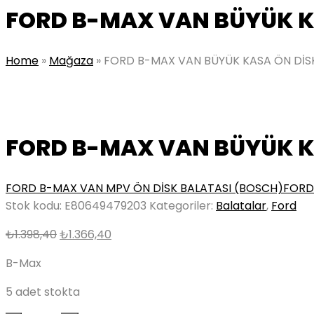
FORD B-MAX VAN BÜYÜK K
Home
»
Mağaza
»
FORD B-MAX VAN BÜYÜK KASA ÖN DİS
FORD B-MAX VAN BÜYÜK K
FORD B-MAX VAN MPV ÖN DİSK BALATASI (BOSCH)
FORD
Stok kodu:
E80649479203
Kategoriler:
Balatalar
,
Ford
Orijinal
Şu
₺
1.398,40
₺
1.366,40
fiyat:
andaki
B-Max
₺1.398,40.
fiyat:
₺1.366,40.
5 adet stokta