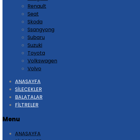
Renault
Seat
Skoda
Ssangyong
Subaru
Suzuki
Toyota
Volkswagen
Volvo
Skip
ANASAYFA
to
SİLECEKLER
content
BALATALAR
FİLTRELER
Menu
ANASAYFA