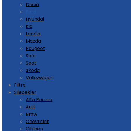
Dacia
Ford
Hyundai
Kia
Lancia
Mazda
Peugeot
Seat
Seat
Skoda
Volkswagen
Filtre
Silecekler
Alfa Romeo
Audi
Bmw
Chevrolet
Citroen