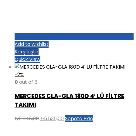
Add to wishlist
Karşılaştır
Quick View
-2%
0
out of 5
MERCEDES CLA-GLA 180D 4′ LÜ FİLTRE
TAKIMI
Orijinal
Şu
₺
5.648,00
₺
5.536,00
Sepete Ekle
fiyat:
andaki
₺5.648,00.
fiyat: