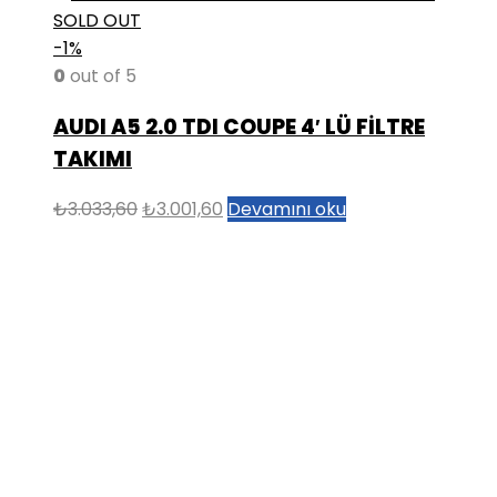
SOLD OUT
-1%
0
out of 5
AUDI A5 2.0 TDI COUPE 4′ LÜ FİLTRE
TAKIMI
Orijinal
Şu
₺
3.033,60
₺
3.001,60
Devamını oku
fiyat:
andaki
₺3.033,60.
fiyat:
₺3.001,60.