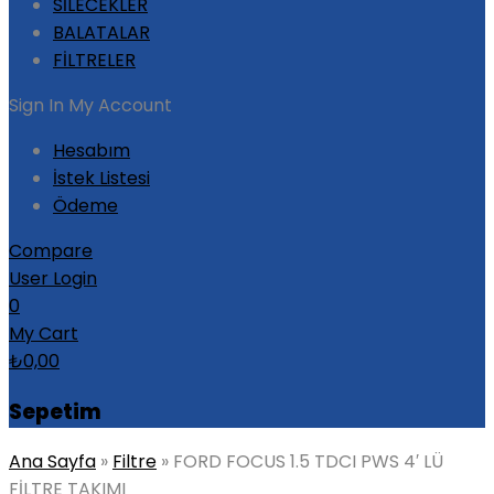
SİLECEKLER
BALATALAR
FİLTRELER
Sign In
My Account
Hesabım
İstek Listesi
Ödeme
Compare
User Login
0
My Cart
₺
0,00
Sepetim
Ana Sayfa
»
Filtre
»
FORD FOCUS 1.5 TDCI PWS 4′ LÜ
FİLTRE TAKIMI