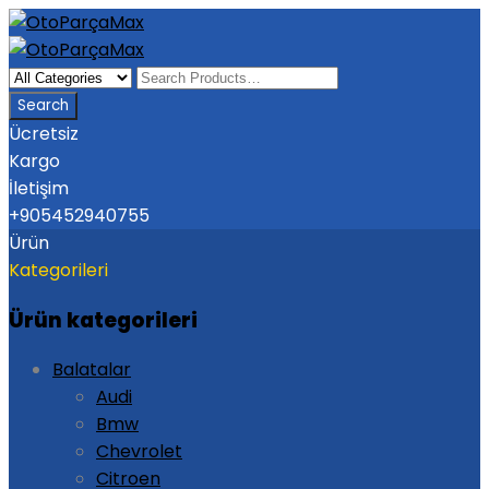
Ücretsiz
Kargo
İletişim
+905452940755
Ürün
Kategorileri
Ürün kategorileri
Balatalar
Audi
Bmw
Chevrolet
Citroen