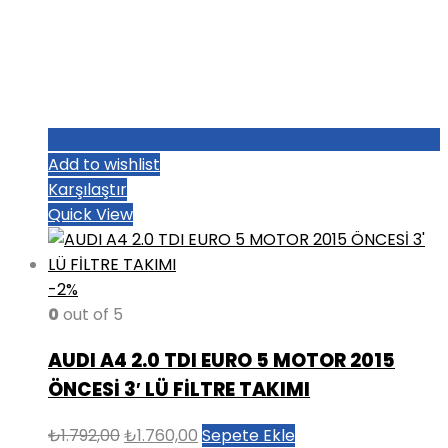
Add to wishlist
Karşılaştır
Quick View
-2%
0
out of 5
AUDI A4 2.0 TDI EURO 5 MOTOR 2015
ÖNCESİ 3′ LÜ FİLTRE TAKIMI
Orijinal
Şu
₺
1.792,00
₺
1.760,00
Sepete Ekle