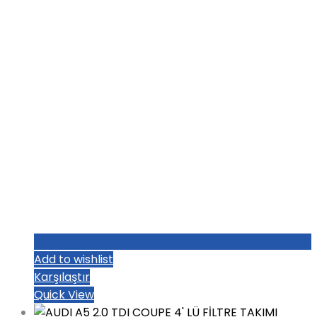
₺1.872,00.
Add to wishlist
Karşılaştır
Quick View