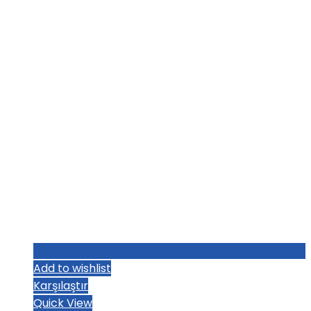
₺2.272,00.
fiyat:
₺224,00.
Add to wishlist
Karşılaştır
Quick View