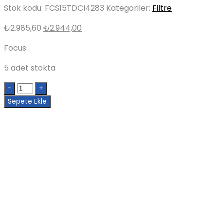
Stok kodu:
FCS15TDCI4283
Kategoriler:
Filtre
Orijinal
Şu
₺
2.985,60
₺
2.944,00
fiyat:
andaki
Focus
₺2.985,60.
fiyat:
₺2.944,00.
5 adet stokta
Quantity
Sepete Ekle