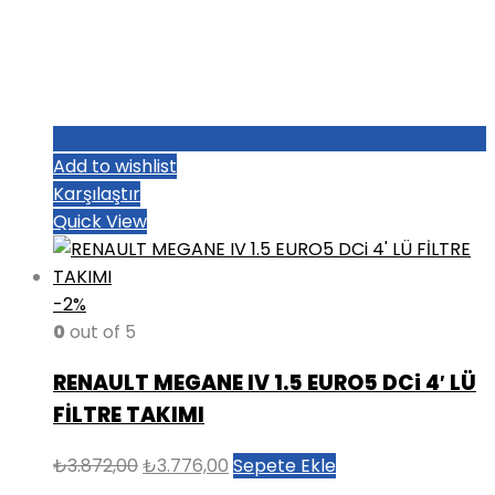
Add to wishlist
Karşılaştır
Quick View
-2%
0
out of 5
RENAULT MEGANE IV 1.5 EURO5 DCi 4′ LÜ
FİLTRE TAKIMI
Orijinal
Şu
₺
3.872,00
₺
3.776,00
Sepete Ekle
fiyat:
andaki