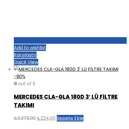
Add to wishlist
Karşılaştır
Quick View
-90%
0
out of 5
MERCEDES CLA-GLA 180D 3′ LÜ FİLTRE
TAKIMI
Orijinal
Şu
₺
2.272,00
₺
224,00
Sepete Ekle
fiyat:
andaki