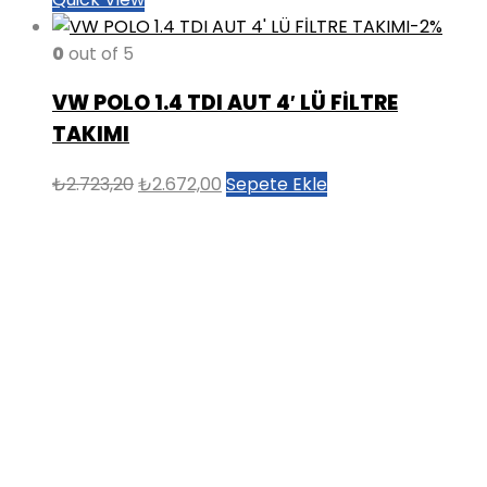
-2%
0
out of 5
VW POLO 1.4 TDI AUT 4′ LÜ FİLTRE
TAKIMI
Orijinal
Şu
₺
2.723,20
₺
2.672,00
Sepete Ekle
fiyat:
andaki
₺2.723,20.
fiyat:
₺2.672,00.