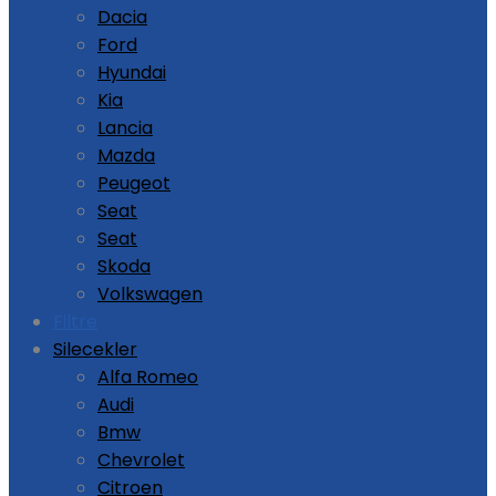
Dacia
Ford
Hyundai
Kia
Lancia
Mazda
Peugeot
Seat
Seat
Skoda
Volkswagen
Filtre
Silecekler
Alfa Romeo
Audi
Bmw
Chevrolet
Citroen