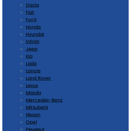
Dacia
Fiat
Ford
Honda
Hyundai
Infiniti
Jeep
Kia
Lada
Lancia
Land Rover
Lexus
Mazda
Mercedes-Benz
Mitsubishi
Nissan
Opel
Peugeut