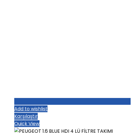
₺5.536,00.
Add to wishlist
Karşılaştır
Quick View