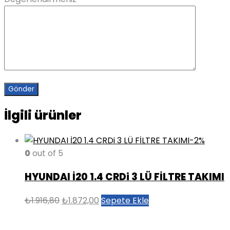
İlgili ürünler
-2%
0
out of 5
HYUNDAI İ20 1.4 CRDi 3 LÜ FİLTRE TAKIMI
Orijinal
Şu
₺
1.916,80
₺
1.872,00
Sepete Ekle
fiyat:
andaki
₺1.916,80.
fiyat: