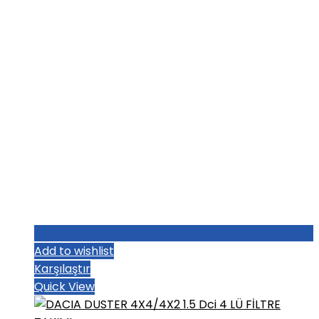
₺3.408,00.
Add to wishlist
Karşılaştır
Quick View