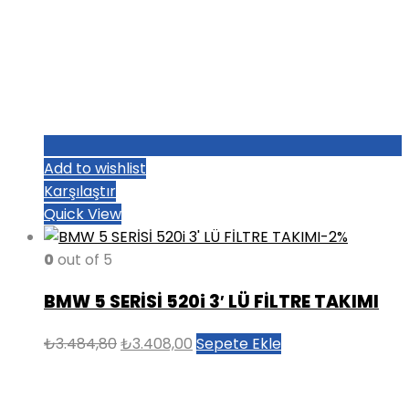
Add to wishlist
Karşılaştır
Quick View
-2%
0
out of 5
BMW 5 SERİSİ 520i 3′ LÜ FİLTRE TAKIMI
Orijinal
Şu
₺
3.484,80
₺
3.408,00
Sepete Ekle
fiyat:
andaki
₺3.484,80.
fiyat: