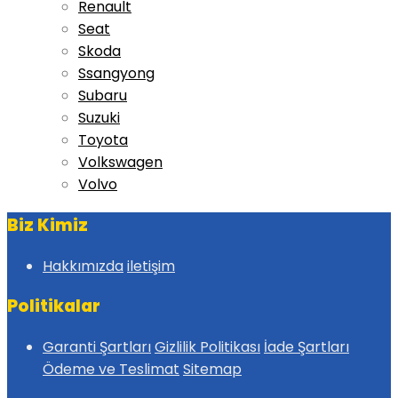
Renault
Seat
Skoda
Ssangyong
Subaru
Suzuki
Toyota
Volkswagen
Volvo
Biz Kimiz
Hakkımızda
iletişim
Politikalar
Garanti Şartları
Gizlilik Politikası
İade Şartları
Ödeme ve Teslimat
Sitemap