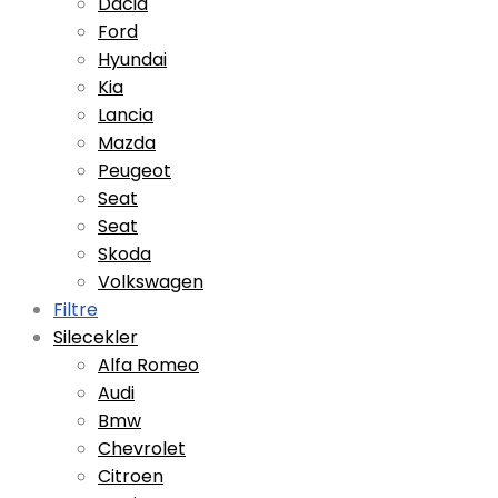
Dacia
Ford
Hyundai
Kia
Lancia
Mazda
Peugeot
Seat
Seat
Skoda
Volkswagen
Filtre
Silecekler
Alfa Romeo
Audi
Bmw
Chevrolet
Citroen