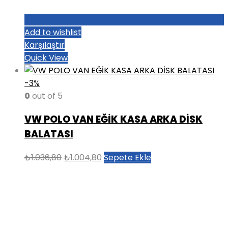
Add to wishlist
Karşılaştır
Quick View
-3%
0
out of 5
VW POLO VAN EĞİK KASA ARKA DİSK
BALATASI
Orijinal
Şu
₺
1.036,80
₺
1.004,80
Sepete Ekle
fiyat:
andaki
₺1.036,80.
fiyat:
₺1.004,80.