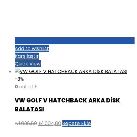
Add to wishlist
Karşılaştır
Quick View
-3%
0
out of 5
VW GOLF V HATCHBACK ARKA DİSK
BALATASI
Orijinal
Şu
₺
1.036,80
₺
1.004,80
Sepete Ekle
fiyat:
andaki