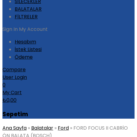
SİLECEKLER
BALATALAR
FİLTRELER
Sign In
My Account
Hesabım
İstek Listesi
Ödeme
Compare
User Login
0
My Cart
₺
0,00
Sepetim
Ana Sayfa
»
Balatalar
»
Ford
»
FORD FOCUS II CABRİO
ÖN BALATA (BOSCH)