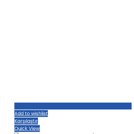
₺1.036,80.
fiyat:
₺1.004,80.
Add to wishlist
Karşılaştır
Quick View