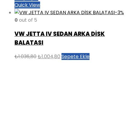
Quick View
-3%
0
out of 5
VW JETTA IV SEDAN ARKA DİSK
BALATASI
Orijinal
Şu
₺
1.036,80
₺
1.004,80
Sepete Ekle
fiyat:
andaki
₺1.036,80.
fiyat:
₺1.004,80.