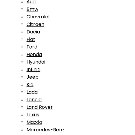
Audi
Bmw
Chevrolet
Citroen
Dacia
Fiat
Ford
Honda
Hyundai
Infiniti
Jeep
Kia
Lada
Lancia
Land Rover
Lexus
Mazda
Mercedes-Benz