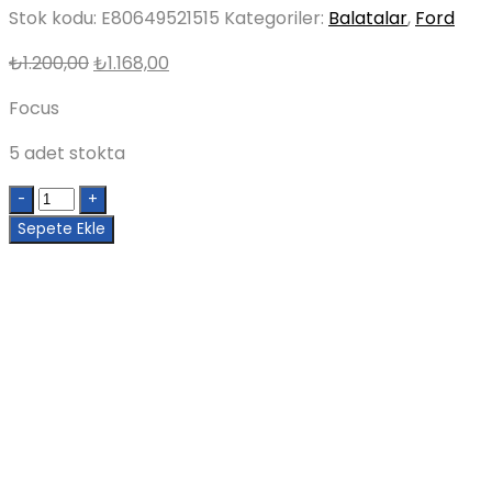
Stok kodu:
E80649521515
Kategoriler:
Balatalar
,
Ford
Orijinal
Şu
₺
1.200,00
₺
1.168,00
fiyat:
andaki
Focus
₺1.200,00.
fiyat:
₺1.168,00.
5 adet stokta
Quantity
Sepete Ekle