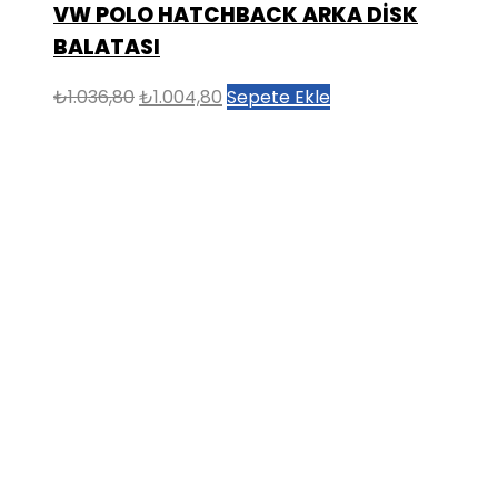
VW POLO HATCHBACK ARKA DİSK
BALATASI
Orijinal
Şu
₺
1.036,80
₺
1.004,80
Sepete Ekle
fiyat:
andaki
₺1.036,80.
fiyat:
₺1.004,80.