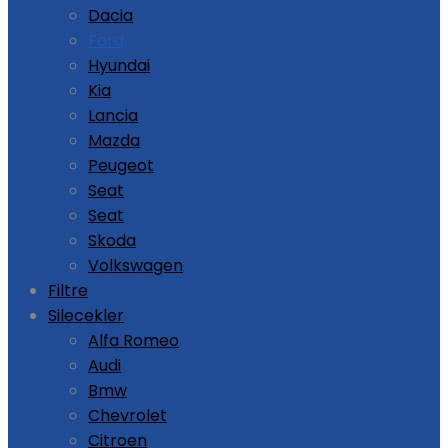
Dacia
Ford
Hyundai
Kia
Lancia
Mazda
Peugeot
Seat
Seat
Skoda
Volkswagen
Filtre
Silecekler
Alfa Romeo
Audi
Bmw
Chevrolet
Citroen