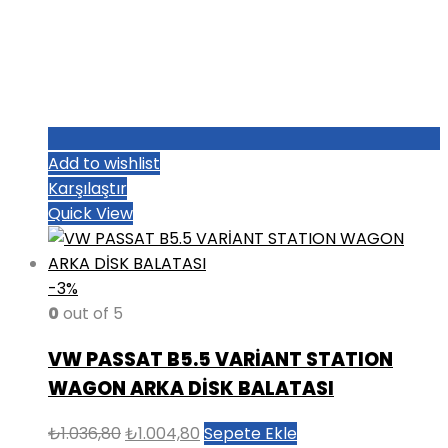
Add to wishlist
Karşılaştır
Quick View
-3%
0
out of 5
VW PASSAT B5.5 VARİANT STATION
WAGON ARKA DİSK BALATASI
Orijinal
Şu
₺
1.036,80
₺
1.004,80
Sepete Ekle