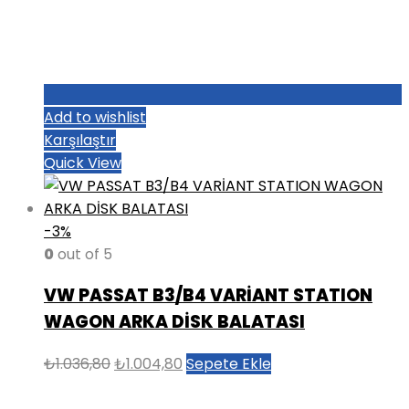
Add to wishlist
Karşılaştır
Quick View
-3%
0
out of 5
VW PASSAT B3/B4 VARİANT STATION
WAGON ARKA DİSK BALATASI
Orijinal
Şu
₺
1.036,80
₺
1.004,80
Sepete Ekle
fiyat:
andaki
₺1.036,80.
fiyat: