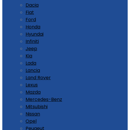
Dacia
Fiat
Ford
Honda
Hyundai
Infiniti
Jeep
Kia
Lada
Lancia
Land Rover
Lexus
Mazda
Mercedes-Benz
Mitsubishi
Nissan
Opel
Peugeut