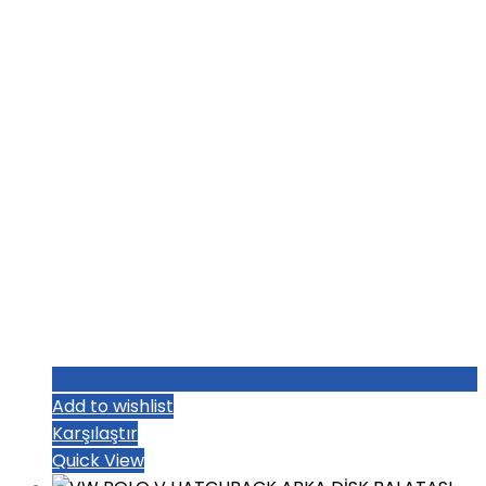
₺1.004,80.
Add to wishlist
Karşılaştır
Quick View