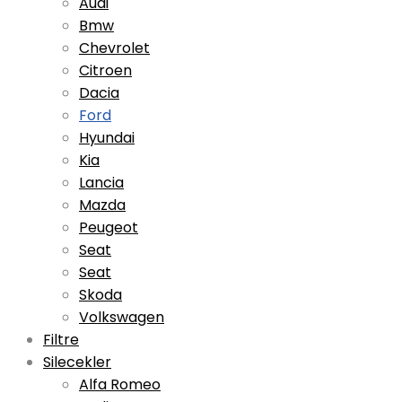
Audi
Bmw
Chevrolet
Citroen
Dacia
Ford
Hyundai
Kia
Lancia
Mazda
Peugeot
Seat
Seat
Skoda
Volkswagen
Filtre
Silecekler
Alfa Romeo