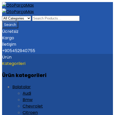
Ücretsiz
Kargo
İletişim
+905452940755
Ürün
Kategorileri
Ürün kategorileri
Balatalar
Audi
Bmw
Chevrolet
Citroen