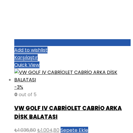
Add to wishlist
Karşılaştır
Quick View
-3%
0
out of 5
VW GOLF IV CABRİOLET CABRİO ARKA
DİSK BALATASI
Orijinal
Şu
₺
1.036,80
₺
1.004,80
Sepete Ekle