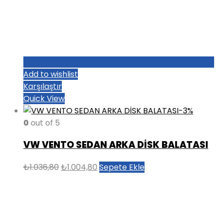
Add to wishlist
Karşılaştır
Quick View
-3%
0
out of 5
VW VENTO SEDAN ARKA DİSK BALATASI
Orijinal
Şu
₺
1.036,80
₺
1.004,80
Sepete Ekle
fiyat:
andaki
₺1.036,80.
fiyat:
₺1.004,80.