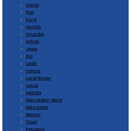
Dacia
Fiat
Ford
Honda
Hyundai
Infiniti
Jeep
Kia
Lada
Lancia
Land Rover
Lexus
Mazda
Mercedes-Benz
Mitsubishi
Nissan
Opel
Peugeut