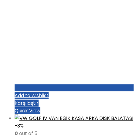
Add to wishlist
Karşılaştır
Quick View
-3%
0
out of 5