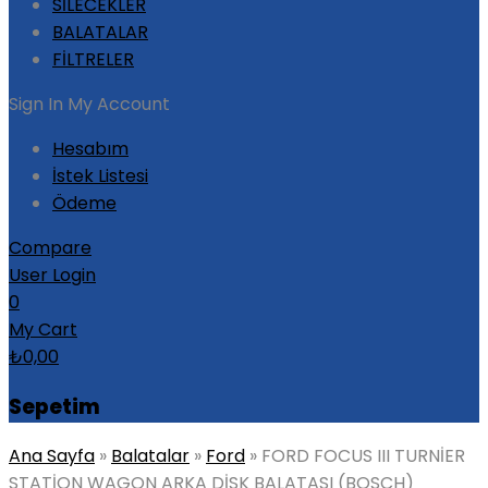
SİLECEKLER
BALATALAR
FİLTRELER
Sign In
My Account
Hesabım
İstek Listesi
Ödeme
Compare
User Login
0
My Cart
₺
0,00
Sepetim
Ana Sayfa
»
Balatalar
»
Ford
»
FORD FOCUS III TURNİER
STATİON WAGON ARKA DİSK BALATASI (BOSCH)