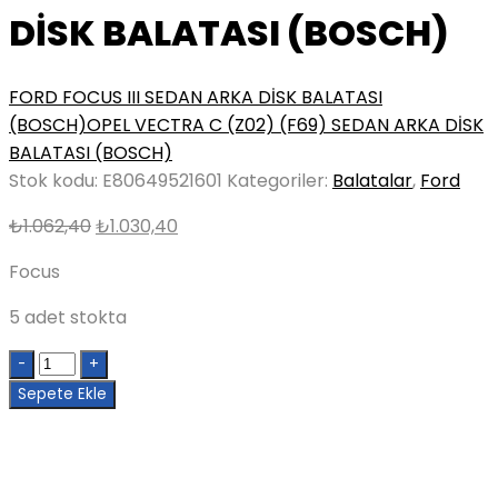
DİSK BALATASI (BOSCH)
FORD FOCUS III SEDAN ARKA DİSK BALATASI
(BOSCH)
OPEL VECTRA C (Z02) (F69) SEDAN ARKA DİSK
BALATASI (BOSCH)
Stok kodu:
E80649521601
Kategoriler:
Balatalar
,
Ford
Orijinal
Şu
₺
1.062,40
₺
1.030,40
fiyat:
andaki
Focus
₺1.062,40.
fiyat:
₺1.030,40.
5 adet stokta
Quantity
Sepete Ekle