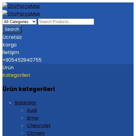
Ücretsiz
Kargo
İletişim
+905452940755
Ürün
Kategorileri
Ürün kategorileri
Balatalar
Audi
Bmw
Chevrolet
Citroen