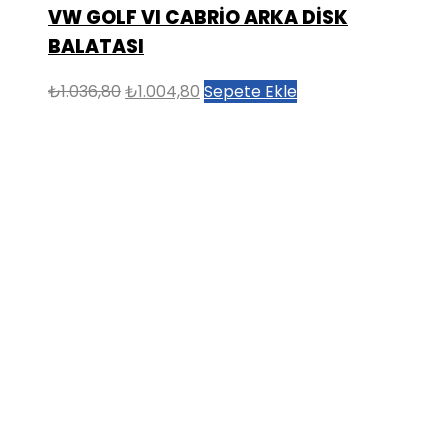
VW GOLF VI CABRİO ARKA DİSK
BALATASI
Orijinal
Şu
₺
1.036,80
₺
1.004,80
Sepete Ekle
fiyat:
andaki
₺1.036,80.
fiyat:
₺1.004,80.