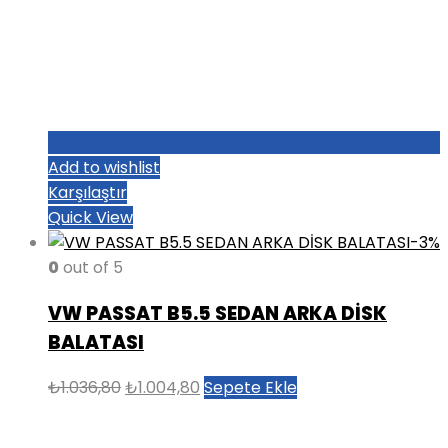
Add to wishlist
Karşılaştır
Quick View
-3%
0
out of 5
VW PASSAT B5.5 SEDAN ARKA DİSK
BALATASI
Orijinal
Şu
₺
1.036,80
₺
1.004,80
Sepete Ekle
fiyat:
andaki
₺1.036,80.
fiyat: