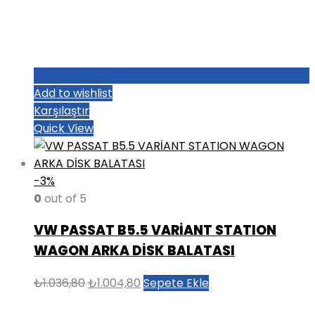
Add to wishlist
Karşılaştır
Quick View
-3%
0
out of 5
VW PASSAT B5.5 VARİANT STATION
WAGON ARKA DİSK BALATASI
Orijinal
Şu
₺
1.036,80
₺
1.004,80
Sepete Ekle
fiyat:
andaki