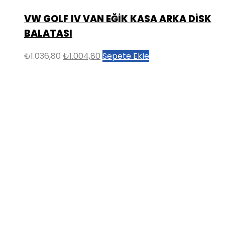
VW GOLF IV VAN EĞİK KASA ARKA DİSK
BALATASI
Orijinal
Şu
₺
1.036,80
₺
1.004,80
Sepete Ekle
fiyat:
andaki
₺1.036,80.
fiyat:
₺1.004,80.