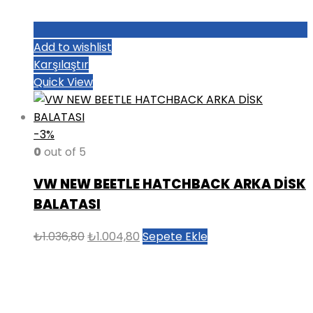
Add to wishlist
Karşılaştır
Quick View
-3%
0
out of 5
VW NEW BEETLE HATCHBACK ARKA DİSK
BALATASI
Orijinal
Şu
₺
1.036,80
₺
1.004,80
Sepete Ekle
fiyat:
andaki
₺1.036,80.
fiyat:
₺1.004,80.