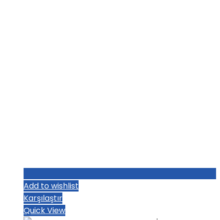
₺1.036,80.
fiyat:
₺1.004,80.
Add to wishlist
Karşılaştır
Quick View