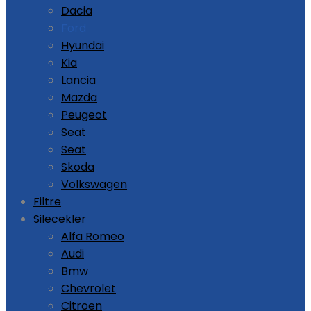
Dacia
Ford
Hyundai
Kia
Lancia
Mazda
Peugeot
Seat
Seat
Skoda
Volkswagen
Filtre
Silecekler
Alfa Romeo
Audi
Bmw
Chevrolet
Citroen