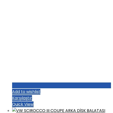
₺1.004,80.
Add to wishlist
Karşılaştır
Quick View