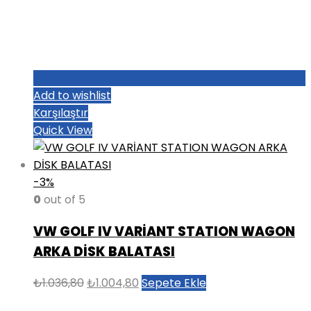
Add to wishlist
Karşılaştır
Quick View
-3%
0
out of 5
VW GOLF IV VARİANT STATION WAGON
ARKA DİSK BALATASI
Orijinal
Şu
₺
1.036,80
₺
1.004,80
Sepete Ekle
fiyat:
andaki