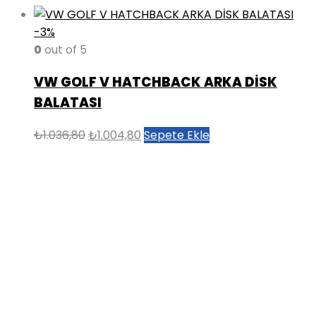
-3%
0
out of 5
VW GOLF V HATCHBACK ARKA DİSK
BALATASI
Orijinal
Şu
₺
1.036,80
₺
1.004,80
Sepete Ekle
fiyat:
andaki
₺1.036,80.
fiyat:
₺1.004,80.