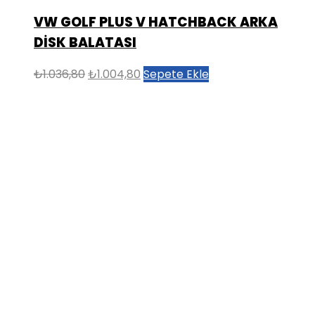
VW GOLF PLUS V HATCHBACK ARKA
DİSK BALATASI
Orijinal
Şu
₺
1.036,80
₺
1.004,80
Sepete Ekle
fiyat:
andaki
₺1.036,80.
fiyat:
₺1.004,80.