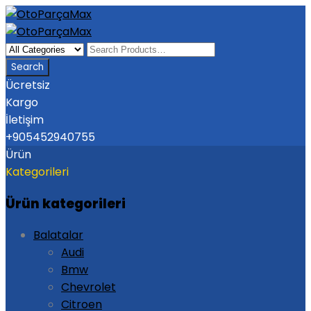
Ücretsiz
Kargo
İletişim
+905452940755
Ürün
Kategorileri
Ürün kategorileri
Balatalar
Audi
Bmw
Chevrolet
Citroen