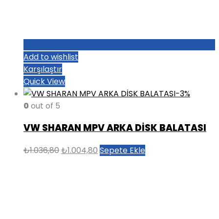
Add to wishlist
Karşılaştır
Quick View
-3%
0
out of 5
VW SHARAN MPV ARKA DİSK BALATASI
Orijinal
Şu
₺
1.036,80
₺
1.004,80
Sepete Ekle
fiyat:
andaki
₺1.036,80.
fiyat:
₺1.004,80.