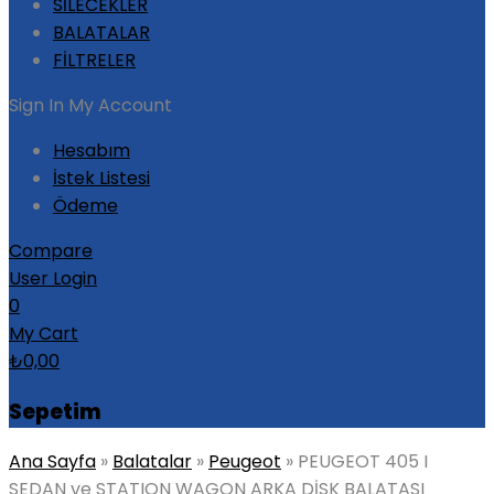
SİLECEKLER
BALATALAR
FİLTRELER
Sign In
My Account
Hesabım
İstek Listesi
Ödeme
Compare
User Login
0
My Cart
₺
0,00
Sepetim
Ana Sayfa
»
Balatalar
»
Peugeot
»
PEUGEOT 405 I
SEDAN ve STATION WAGON ARKA DİSK BALATASI