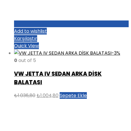
Add to wishlist
Karşılaştır
Quick View
-3%
0
out of 5
VW JETTA IV SEDAN ARKA DİSK
BALATASI
Orijinal
Şu
₺
1.036,80
₺
1.004,80
Sepete Ekle
fiyat:
andaki
₺1.036,80.
fiyat:
₺1.004,80.