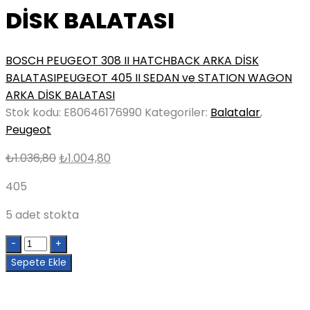
DİSK BALATASI
BOSCH PEUGEOT 308 II HATCHBACK ARKA DİSK
BALATASI
PEUGEOT 405 II SEDAN ve STATION WAGON
ARKA DİSK BALATASI
Stok kodu:
E80646176990
Kategoriler:
Balatalar
,
Peugeot
Orijinal
Şu
₺
1.036,80
₺
1.004,80
fiyat:
andaki
405
₺1.036,80.
fiyat:
₺1.004,80.
5 adet stokta
Quantity
Sepete Ekle