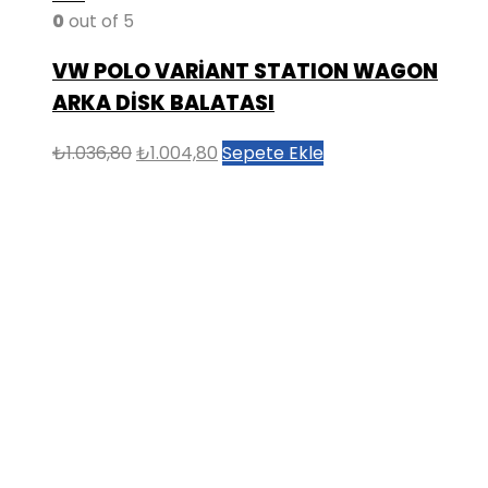
0
out of 5
VW POLO VARİANT STATION WAGON
ARKA DİSK BALATASI
Orijinal
Şu
₺
1.036,80
₺
1.004,80
Sepete Ekle
fiyat:
andaki
₺1.036,80.
fiyat:
₺1.004,80.