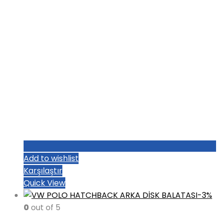
Add to wishlist
Karşılaştır
Quick View
-3%
0
out of 5