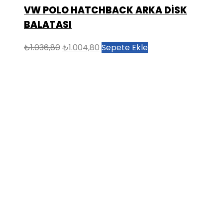
VW POLO HATCHBACK ARKA DİSK
BALATASI
Orijinal
Şu
₺
1.036,80
₺
1.004,80
Sepete Ekle
fiyat:
andaki
₺1.036,80.
fiyat:
₺1.004,80.