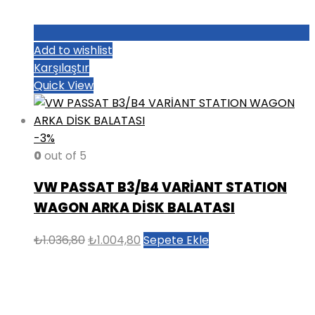
Add to wishlist
Karşılaştır
Quick View
-3%
0
out of 5
VW PASSAT B3/B4 VARİANT STATION
WAGON ARKA DİSK BALATASI
Orijinal
Şu
₺
1.036,80
₺
1.004,80
Sepete Ekle
fiyat:
andaki
₺1.036,80.
fiyat:
₺1.004,80.