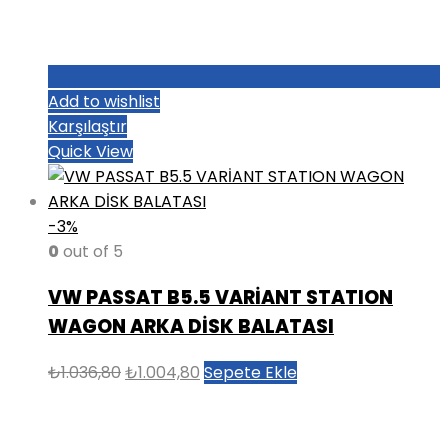
Add to wishlist
Karşılaştır
Quick View
-3%
0
out of 5
VW PASSAT B5.5 VARİANT STATION
WAGON ARKA DİSK BALATASI
Orijinal
Şu
₺
1.036,80
₺
1.004,80
Sepete Ekle
fiyat:
andaki
₺1.036,80.
fiyat:
₺1.004,80.