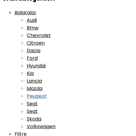
Balatalar
Audi
Bmw
Chevrolet
Citroen
Dacia
Ford
Hyundai
Kia
Lancia
Mazda
Peugeot
Seat
Seat
Skoda
Volkswagen
Filtre