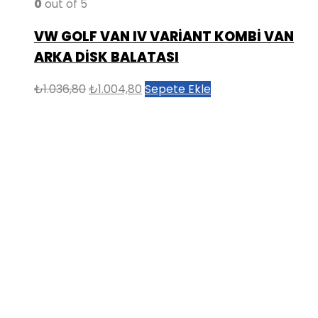
0
out of 5
VW GOLF VAN IV VARİANT KOMBİ VAN
ARKA DİSK BALATASI
Orijinal
Şu
₺
1.036,80
₺
1.004,80
Sepete Ekle
fiyat:
andaki
₺1.036,80.
fiyat:
₺1.004,80.