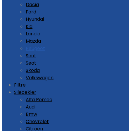
Dacia
Ford
Hyundai
Kia
Lancia
Mazda
Peugeot
Seat
Seat
Skoda
Volkswagen
Filtre
Silecekler
Alfa Romeo
Audi
Bmw
Chevrolet
Citroen