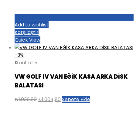
Add to wishlist
Karşılaştır
Quick View
-3%
0
out of 5
VW GOLF IV VAN EĞİK KASA ARKA DİSK
BALATASI
Orijinal
Şu
₺
1.036,80
₺
1.004,80
Sepete Ekle
fiyat:
andaki
₺1.036,80.
fiyat:
₺1.004,80.