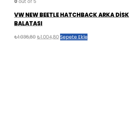
0
out of 5
VW NEW BEETLE HATCHBACK ARKA DİSK
BALATASI
Orijinal
Şu
₺
1.036,80
₺
1.004,80
Sepete Ekle
fiyat:
andaki
₺1.036,80.
fiyat:
₺1.004,80.