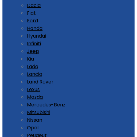
Dacia
Fiat
Ford
Honda
Hyundai
Infiniti
Jeep
Kia
Lada
Lancia
Land Rover
Lexus
Mazda
Mercedes-Benz
Mitsubishi
Nissan
Opel
Peugeut