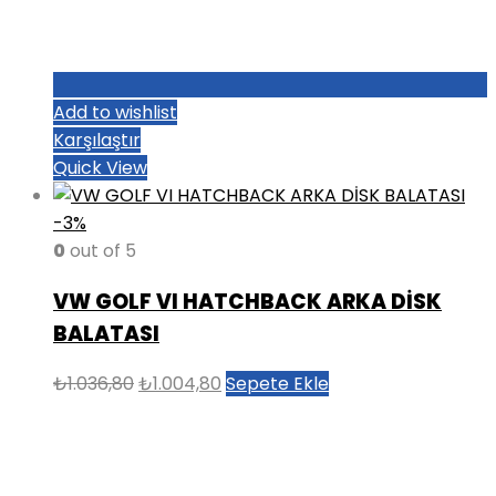
Add to wishlist
Karşılaştır
Quick View
-3%
0
out of 5
VW GOLF VI HATCHBACK ARKA DİSK
BALATASI
Orijinal
Şu
₺
1.036,80
₺
1.004,80
Sepete Ekle
fiyat:
andaki
₺1.036,80.
fiyat:
₺1.004,80.