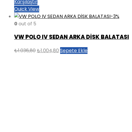
Karşılaştır
Quick View
-3%
0
out of 5
VW POLO IV SEDAN ARKA DİSK BALATASI
Orijinal
Şu
₺
1.036,80
₺
1.004,80
Sepete Ekle
fiyat:
andaki
₺1.036,80.
fiyat:
₺1.004,80.