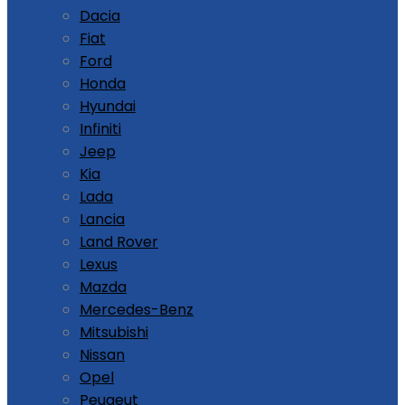
Dacia
Fiat
Ford
Honda
Hyundai
Infiniti
Jeep
Kia
Lada
Lancia
Land Rover
Lexus
Mazda
Mercedes-Benz
Mitsubishi
Nissan
Opel
Peugeut