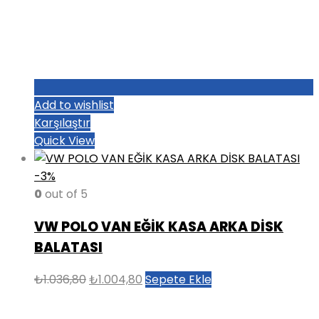
Add to wishlist
Karşılaştır
Quick View
-3%
0
out of 5
VW POLO VAN EĞİK KASA ARKA DİSK
BALATASI
Orijinal
Şu
₺
1.036,80
₺
1.004,80
Sepete Ekle
fiyat:
andaki
₺1.036,80.
fiyat: