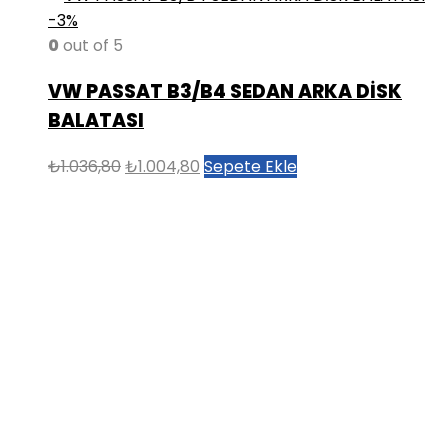
-3%
0
out of 5
VW PASSAT B3/B4 SEDAN ARKA DİSK
BALATASI
Orijinal
Şu
₺
1.036,80
₺
1.004,80
Sepete Ekle
fiyat:
andaki
₺1.036,80.
fiyat:
₺1.004,80.