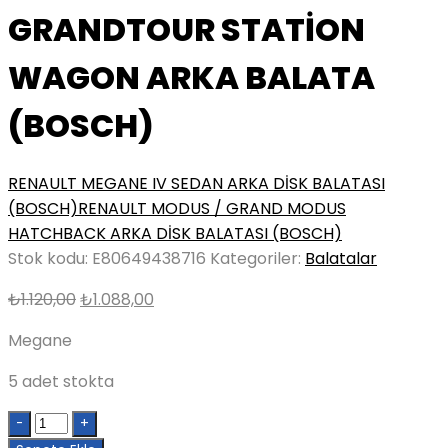
GRANDTOUR STATİON
WAGON ARKA BALATA
(BOSCH)
RENAULT MEGANE IV SEDAN ARKA DİSK BALATASI
(BOSCH)
RENAULT MODUS / GRAND MODUS
HATCHBACK ARKA DİSK BALATASI (BOSCH)
Stok kodu:
E80649438716
Kategoriler:
Balatalar
Orijinal
Şu
₺
1.120,00
₺
1.088,00
fiyat:
andaki
Megane
₺1.120,00.
fiyat:
₺1.088,00.
5 adet stokta
Quantity