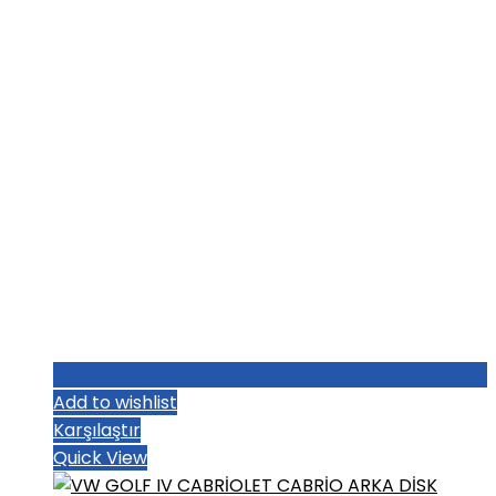
₺1.004,80.
Add to wishlist
Karşılaştır
Quick View