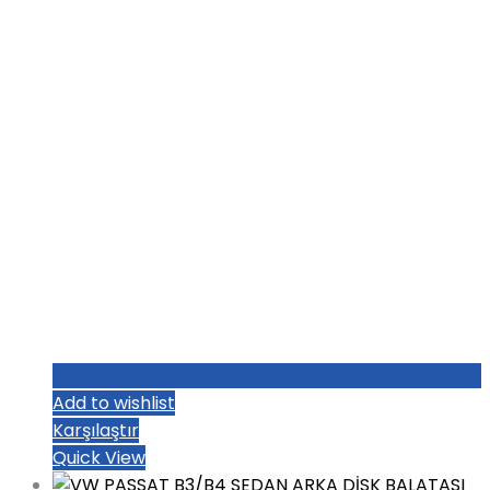
₺1.004,80.
Add to wishlist
Karşılaştır
Quick View