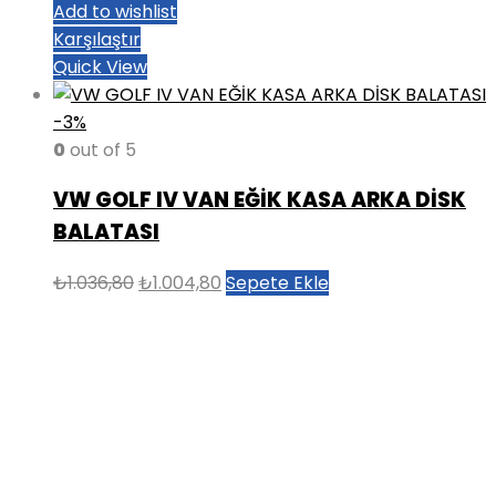
Add to wishlist
Karşılaştır
Quick View
-3%
0
out of 5
VW GOLF IV VAN EĞİK KASA ARKA DİSK
BALATASI
Orijinal
Şu
₺
1.036,80
₺
1.004,80
Sepete Ekle
fiyat:
andaki
₺1.036,80.
fiyat:
₺1.004,80.