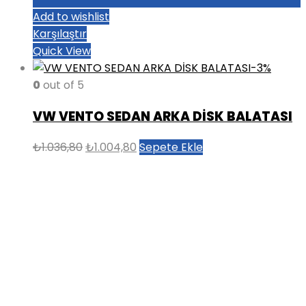
Add to wishlist
Karşılaştır
Quick View
-3%
0
out of 5
VW VENTO SEDAN ARKA DİSK BALATASI
Orijinal
Şu
₺
1.036,80
₺
1.004,80
Sepete Ekle
fiyat:
andaki
₺1.036,80.
fiyat:
₺1.004,80.