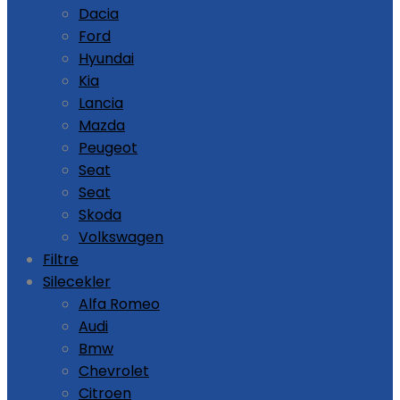
Dacia
Ford
Hyundai
Kia
Lancia
Mazda
Peugeot
Seat
Seat
Skoda
Volkswagen
Filtre
Silecekler
Alfa Romeo
Audi
Bmw
Chevrolet
Citroen