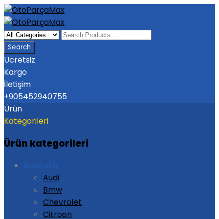
Ücretsiz
Kargo
İletişim
+905452940755
Ürün
Kategorileri
Ürün kategorileri
Balatalar
Audi
Bmw
Chevrolet
Citroen