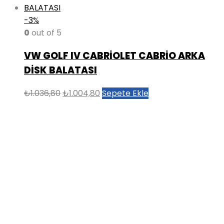
-3%
0
out of 5
VW GOLF IV CABRİOLET CABRİO ARKA
DİSK BALATASI
Orijinal
Şu
₺
1.036,80
₺
1.004,80
Sepete Ekle
fiyat:
andaki
₺1.036,80.
fiyat:
₺1.004,80.