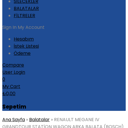
SİLECEKLER
BALATALAR
FİLTRELER
Sign In
My Account
Hesabım
İstek Listesi
Ödeme
Compare
User Login
0
My Cart
₺
0,00
Sepetim
Ana Sayfa
»
Balatalar
»
RENAULT MEGANE IV
GRANDTOUR STATİON WAGON ARKA BALATA (BOSCH)