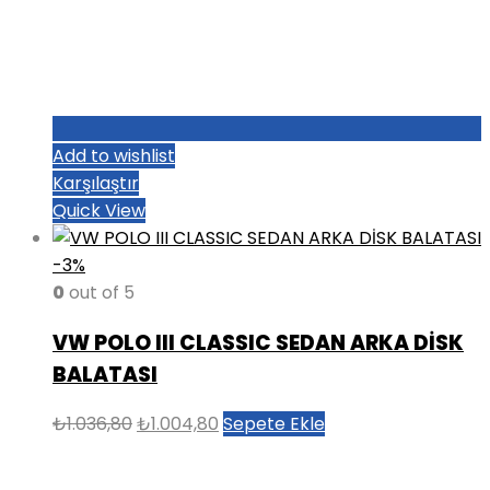
Add to wishlist
Karşılaştır
Quick View
-3%
0
out of 5
VW POLO III CLASSIC SEDAN ARKA DİSK
BALATASI
Orijinal
Şu
₺
1.036,80
₺
1.004,80
Sepete Ekle
fiyat:
andaki
₺1.036,80.
fiyat: