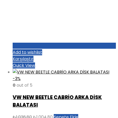
Add to wishlist
Karşılaştır
Quick View
-3%
0
out of 5
VW NEW BEETLE CABRİO ARKA DİSK
BALATASI
Orijinal
Şu
₺
1.036,80
₺
1.004,80
Sepete Ekle