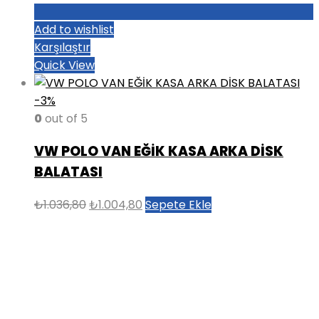
Add to wishlist
Karşılaştır
Quick View
-3%
0
out of 5
VW POLO VAN EĞİK KASA ARKA DİSK
BALATASI
Orijinal
Şu
₺
1.036,80
₺
1.004,80
Sepete Ekle
fiyat:
andaki
₺1.036,80.
fiyat:
₺1.004,80.