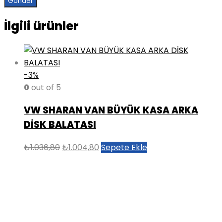
İlgili ürünler
-3%
0
out of 5
VW SHARAN VAN BÜYÜK KASA ARKA
DİSK BALATASI
Orijinal
Şu
₺
1.036,80
₺
1.004,80
Sepete Ekle
fiyat:
andaki
₺1.036,80.
fiyat:
₺1.004,80.