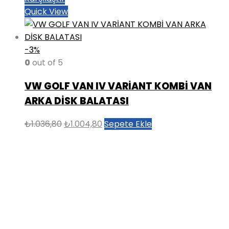
Quick View
-3%
0
out of 5
VW GOLF VAN IV VARİANT KOMBİ VAN
ARKA DİSK BALATASI
Orijinal
Şu
₺
1.036,80
₺
1.004,80
Sepete Ekle
fiyat:
andaki
₺1.036,80.
fiyat:
₺1.004,80.