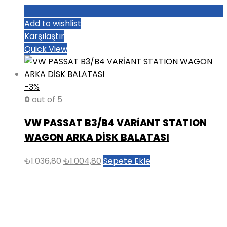
Add to wishlist
Karşılaştır
Quick View
-3%
0
out of 5
VW PASSAT B3/B4 VARİANT STATION
WAGON ARKA DİSK BALATASI
Orijinal
Şu
₺
1.036,80
₺
1.004,80
Sepete Ekle
fiyat:
andaki
₺1.036,80.
fiyat:
₺1.004,80.