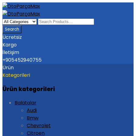
Ücretsiz
Kargo
İletişim
+905452940755
Ürün
Kategorileri
Ürün kategorileri
Balatalar
Audi
Bmw
Chevrolet
Citroen