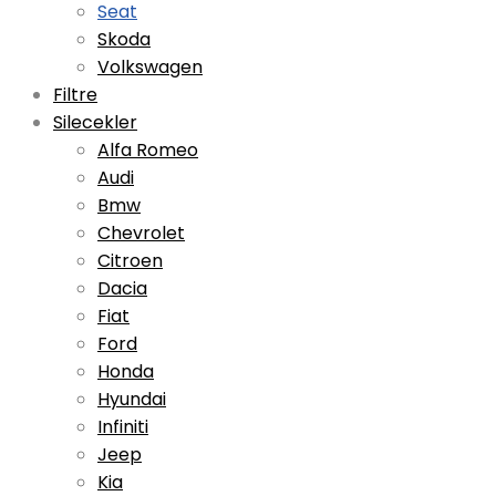
Seat
Skoda
Volkswagen
Filtre
Silecekler
Alfa Romeo
Audi
Bmw
Chevrolet
Citroen
Dacia
Fiat
Ford
Honda
Hyundai
Infiniti
Jeep
Kia