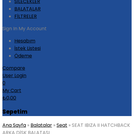
SİLECEKLER
BALATALAR
FİLTRELER
Sign In
My Account
Hesabım
İstek Listesi
Ödeme
Compare
User Login
0
My Cart
₺
0,00
Sepetim
Ana Sayfa
»
Balatalar
»
Seat
»
SEAT IBIZA II HATCHBACK
ARKA DİSK BALATASI