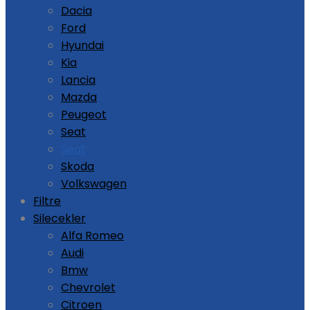
Dacia
Ford
Hyundai
Kia
Lancia
Mazda
Peugeot
Seat
Seat
Skoda
Volkswagen
Filtre
Silecekler
Alfa Romeo
Audi
Bmw
Chevrolet
Citroen