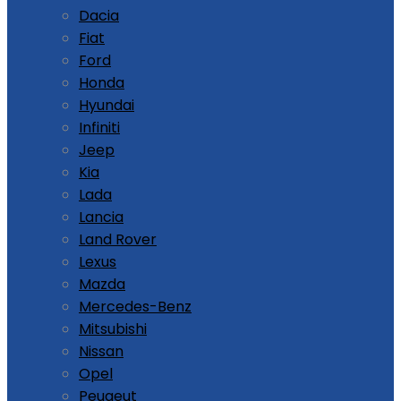
Dacia
Fiat
Ford
Honda
Hyundai
Infiniti
Jeep
Kia
Lada
Lancia
Land Rover
Lexus
Mazda
Mercedes-Benz
Mitsubishi
Nissan
Opel
Peugeut