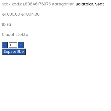
Stok kodu:
E80646176976
Kategoriler:
Balatalar
,
Seat
Orijinal
Şu
₺
1.036,80
₺
1.004,80
fiyat:
andaki
Ibiza
₺1.036,80.
fiyat:
₺1.004,80.
5 adet stokta
Quantity
Sepete Ekle