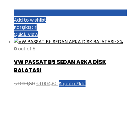
Add to wishlist
Karşılaştır
Quick View
-3%
0
out of 5
VW PASSAT B5 SEDAN ARKA DİSK
BALATASI
Orijinal
Şu
₺
1.036,80
₺
1.004,80
Sepete Ekle
fiyat:
andaki
₺1.036,80.
fiyat:
₺1.004,80.