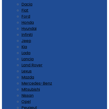
Dacia
Fiat
Ford
Honda
Hyundai
Infiniti
Jeep
Kia
Lada
Lancia
Land Rover
Lexus
Mazda
Mercedes-Benz
Mitsubishi
Nissan
Opel
Peugeut