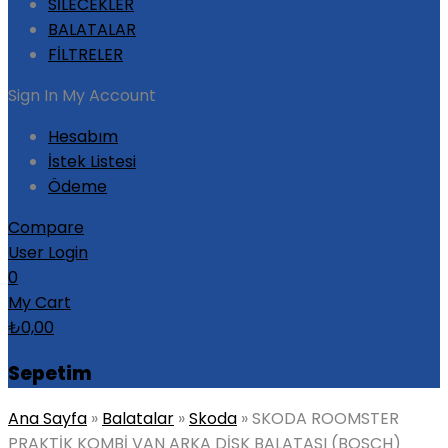
SİLECEKLER
BALATALAR
FİLTRELER
Sign In
My Account
Hesabım
İstek Listesi
Ödeme
Compare
User Login
0
My Cart
₺
0,00
Sepetim
Ana Sayfa
»
Balatalar
»
Skoda
»
SKODA ROOMSTER
PRAKTİK KOMBİ VAN ARKA DİSK BALATASI (BOSCH)