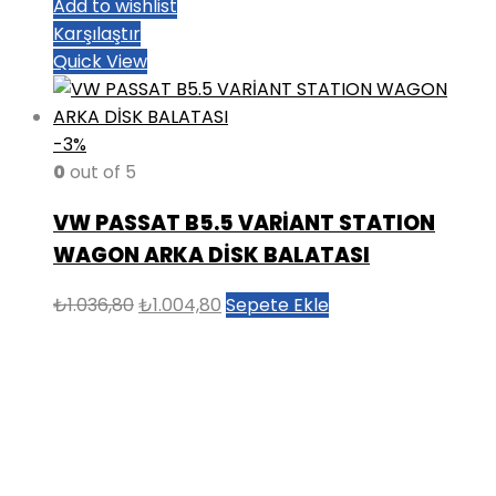
Add to wishlist
Karşılaştır
Quick View
-3%
0
out of 5
VW PASSAT B5.5 VARİANT STATION
WAGON ARKA DİSK BALATASI
Orijinal
Şu
₺
1.036,80
₺
1.004,80
Sepete Ekle
fiyat:
andaki
₺1.036,80.
fiyat:
₺1.004,80.