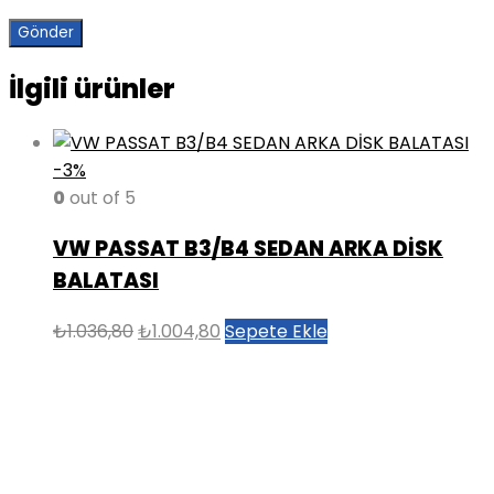
İlgili ürünler
-3%
0
out of 5
VW PASSAT B3/B4 SEDAN ARKA DİSK
BALATASI
Orijinal
Şu
₺
1.036,80
₺
1.004,80
Sepete Ekle
fiyat:
andaki
₺1.036,80.
fiyat:
₺1.004,80.