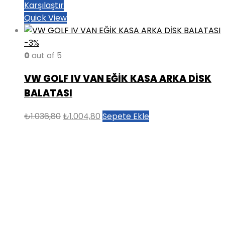
Karşılaştır
Quick View
-3%
0
out of 5
VW GOLF IV VAN EĞİK KASA ARKA DİSK
BALATASI
Orijinal
Şu
₺
1.036,80
₺
1.004,80
Sepete Ekle
fiyat:
andaki
₺1.036,80.
fiyat:
₺1.004,80.