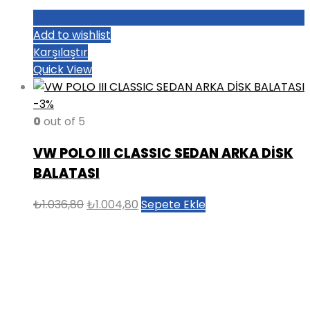
Add to wishlist
Karşılaştır
Quick View
-3%
0
out of 5
VW POLO III CLASSIC SEDAN ARKA DİSK
BALATASI
Orijinal
Şu
₺
1.036,80
₺
1.004,80
Sepete Ekle
fiyat:
andaki
₺1.036,80.
fiyat:
₺1.004,80.