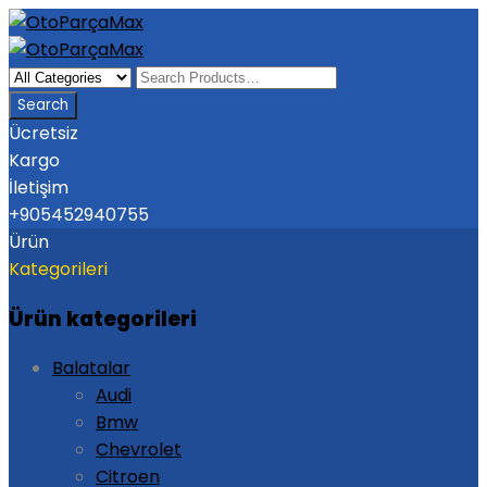
Ücretsiz
Kargo
İletişim
+905452940755
Ürün
Kategorileri
Ürün kategorileri
Balatalar
Audi
Bmw
Chevrolet
Citroen