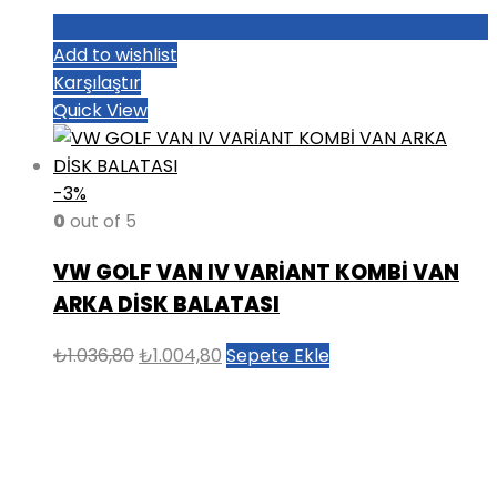
Add to wishlist
Karşılaştır
Quick View
-3%
0
out of 5
VW GOLF VAN IV VARİANT KOMBİ VAN
ARKA DİSK BALATASI
Orijinal
Şu
₺
1.036,80
₺
1.004,80
Sepete Ekle
fiyat:
andaki
₺1.036,80.
fiyat:
₺1.004,80.