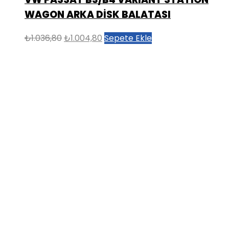
WAGON ARKA DİSK BALATASI
Orijinal
Şu
₺
1.036,80
₺
1.004,80
Sepete Ekle
fiyat:
andaki
₺1.036,80.
fiyat:
₺1.004,80.