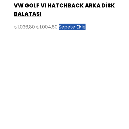
VW GOLF VI HATCHBACK ARKA DİSK
BALATASI
Orijinal
Şu
₺
1.036,80
₺
1.004,80
Sepete Ekle
fiyat:
andaki
₺1.036,80.
fiyat:
₺1.004,80.