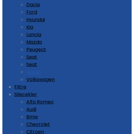
Dacia
Ford
Hyundai
Kia
Lancia
Mazda
Peugeot
Seat
Seat
Skoda
Volkswagen
Filtre
Silecekler
Alfa Romeo
Audi
Bmw
Chevrolet
Citroen