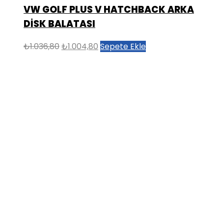
VW GOLF PLUS V HATCHBACK ARKA
DİSK BALATASI
Orijinal
Şu
₺
1.036,80
₺
1.004,80
Sepete Ekle
fiyat:
andaki
₺1.036,80.
fiyat:
₺1.004,80.