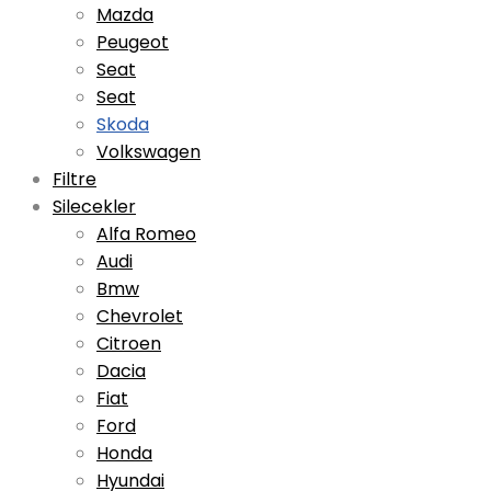
Mazda
Peugeot
Seat
Seat
Skoda
Volkswagen
Filtre
Silecekler
Alfa Romeo
Audi
Bmw
Chevrolet
Citroen
Dacia
Fiat
Ford
Honda
Hyundai