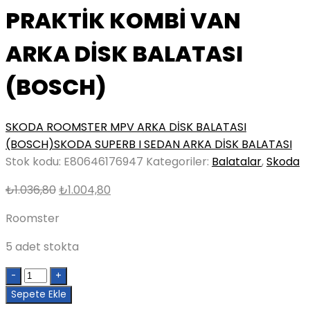
PRAKTİK KOMBİ VAN
ARKA DİSK BALATASI
(BOSCH)
SKODA ROOMSTER MPV ARKA DİSK BALATASI
(BOSCH)
SKODA SUPERB I SEDAN ARKA DİSK BALATASI
Stok kodu:
E80646176947
Kategoriler:
Balatalar
,
Skoda
Orijinal
Şu
₺
1.036,80
₺
1.004,80
fiyat:
andaki
Roomster
₺1.036,80.
fiyat:
₺1.004,80.
5 adet stokta
Quantity
Sepete Ekle