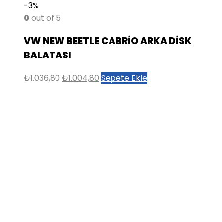
-3%
0
out of 5
VW NEW BEETLE CABRİO ARKA DİSK
BALATASI
Orijinal
Şu
₺
1.036,80
₺
1.004,80
Sepete Ekle
fiyat:
andaki
₺1.036,80.
fiyat:
₺1.004,80.