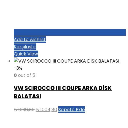
Add to wishlist
Karşılaştır
Quick View
-3%
0
out of 5
VW SCIROCCO III COUPE ARKA DİSK
BALATASI
Orijinal
Şu
₺
1.036,80
₺
1.004,80
Sepete Ekle
fiyat:
andaki
₺1.036,80.
fiyat: