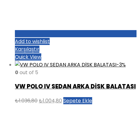
Add to wishlist
Karşılaştır
Quick View
-3%
0
out of 5
VW POLO IV SEDAN ARKA DİSK BALATASI
Orijinal
Şu
₺
1.036,80
₺
1.004,80
Sepete Ekle
fiyat:
andaki
₺1.036,80.
fiyat:
₺1.004,80.