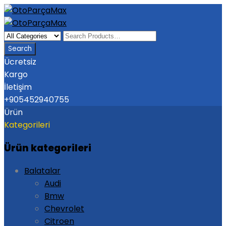
Ücretsiz
Kargo
İletişim
+905452940755
Ürün
Kategorileri
Ürün kategorileri
Balatalar
Audi
Bmw
Chevrolet
Citroen