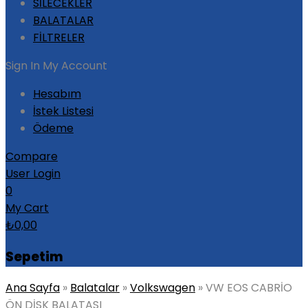
SİLECEKLER
BALATALAR
FİLTRELER
Sign In
My Account
Hesabım
İstek Listesi
Ödeme
Compare
User Login
0
My Cart
₺
0,00
Sepetim
Ana Sayfa
»
Balatalar
»
Volkswagen
»
VW EOS CABRİO
ÖN DİSK BALATASI