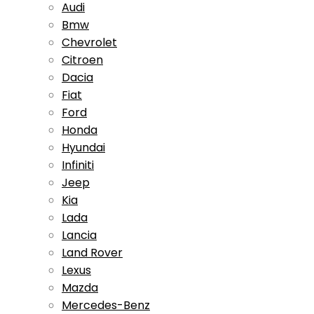
Audi
Bmw
Chevrolet
Citroen
Dacia
Fiat
Ford
Honda
Hyundai
Infiniti
Jeep
Kia
Lada
Lancia
Land Rover
Lexus
Mazda
Mercedes-Benz