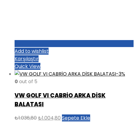
Add to wishlist
Karşılaştır
Quick View
-3%
0
out of 5
VW GOLF VI CABRİO ARKA DİSK
BALATASI
Orijinal
Şu
₺
1.036,80
₺
1.004,80
Sepete Ekle
fiyat:
andaki
₺1.036,80.
fiyat: