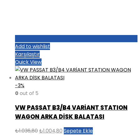
Add to wishlist
Karşılaştır
Quick View
-3%
0
out of 5
VW PASSAT B3/B4 VARİANT STATION
WAGON ARKA DİSK BALATASI
Orijinal
Şu
₺
1.036,80
₺
1.004,80
Sepete Ekle
fiyat:
andaki