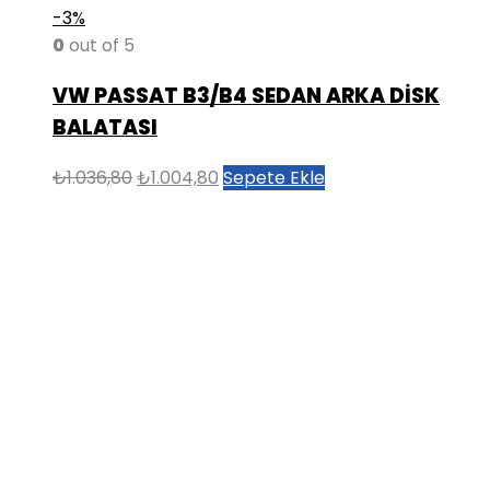
-3%
0
out of 5
VW PASSAT B3/B4 SEDAN ARKA DİSK
BALATASI
Orijinal
Şu
₺
1.036,80
₺
1.004,80
Sepete Ekle
fiyat:
andaki
₺1.036,80.
fiyat:
₺1.004,80.