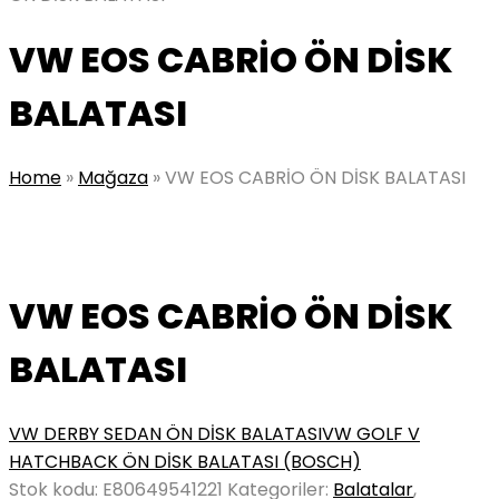
VW EOS CABRİO ÖN DİSK
BALATASI
Home
»
Mağaza
»
VW EOS CABRİO ÖN DİSK BALATASI
VW EOS CABRİO ÖN DİSK
BALATASI
VW DERBY SEDAN ÖN DİSK BALATASI
VW GOLF V
HATCHBACK ÖN DİSK BALATASI (BOSCH)
Stok kodu:
E80649541221
Kategoriler:
Balatalar
,