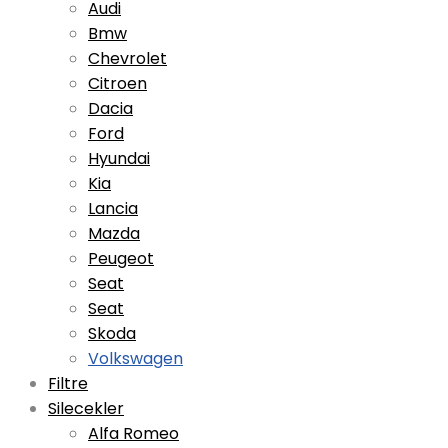
Audi
Bmw
Chevrolet
Citroen
Dacia
Ford
Hyundai
Kia
Lancia
Mazda
Peugeot
Seat
Seat
Skoda
Volkswagen
Filtre
Silecekler
Alfa Romeo