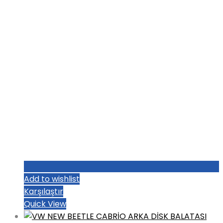
₺1.004,80.
Add to wishlist
Karşılaştır
Quick View