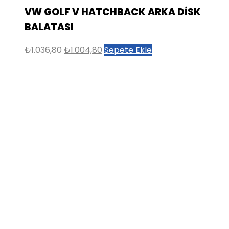
VW GOLF V HATCHBACK ARKA DİSK
BALATASI
Orijinal
Şu
₺
1.036,80
₺
1.004,80
Sepete Ekle
fiyat:
andaki
₺1.036,80.
fiyat:
₺1.004,80.