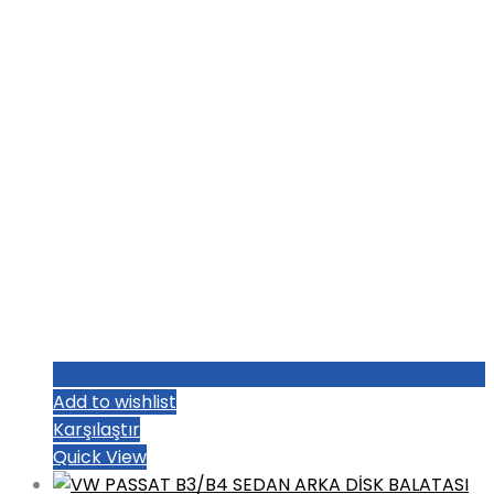
₺1.004,80.
Add to wishlist
Karşılaştır
Quick View