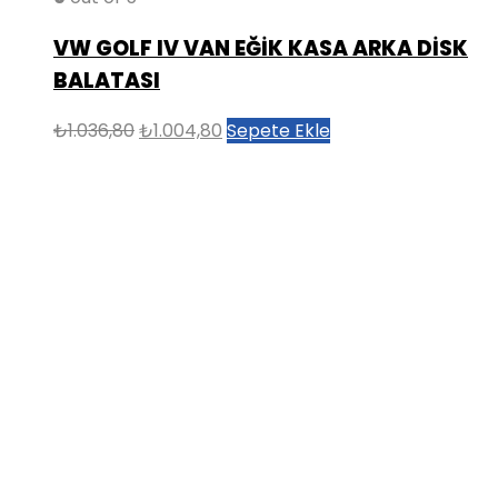
VW GOLF IV VAN EĞİK KASA ARKA DİSK
BALATASI
Orijinal
Şu
₺
1.036,80
₺
1.004,80
Sepete Ekle
fiyat:
andaki
₺1.036,80.
fiyat:
₺1.004,80.