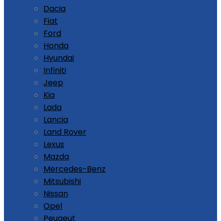
Dacia
Fiat
Ford
Honda
Hyundai
Infiniti
Jeep
Kia
Lada
Lancia
Land Rover
Lexus
Mazda
Mercedes-Benz
Mitsubishi
Nissan
Opel
Peugeut