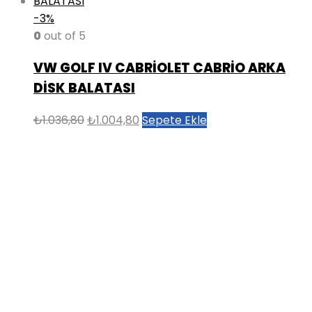
-3%
0
out of 5
VW GOLF IV CABRİOLET CABRİO ARKA
DİSK BALATASI
Orijinal
Şu
₺
1.036,80
₺
1.004,80
Sepete Ekle
fiyat:
andaki
₺1.036,80.
fiyat:
₺1.004,80.