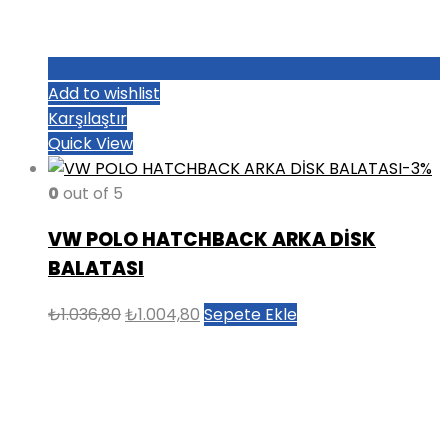
Add to wishlist
Karşılaştır
Quick View
-3%
0
out of 5
VW POLO HATCHBACK ARKA DİSK
BALATASI
Orijinal
Şu
₺
1.036,80
₺
1.004,80
Sepete Ekle
fiyat:
andaki
₺1.036,80.
fiyat:
₺1.004,80.