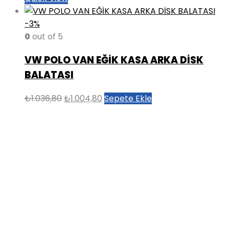
-3%
0
out of 5
VW POLO VAN EĞİK KASA ARKA DİSK
BALATASI
Orijinal
Şu
₺
1.036,80
₺
1.004,80
Sepete Ekle
fiyat:
andaki
₺1.036,80.
fiyat:
₺1.004,80.