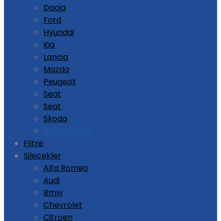
Dacia
Ford
Hyundai
Kia
Lancia
Mazda
Peugeot
Seat
Seat
Skoda
Volkswagen
Filtre
Silecekler
Alfa Romeo
Audi
Bmw
Chevrolet
Citroen