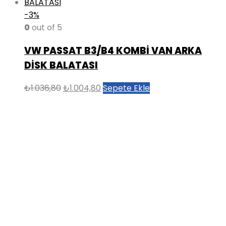
-3%
0
out of 5
VW PASSAT B3/B4 KOMBİ VAN ARKA
DİSK BALATASI
Orijinal
Şu
₺
1.036,80
₺
1.004,80
Sepete Ekle
fiyat:
andaki
₺1.036,80.
fiyat:
₺1.004,80.