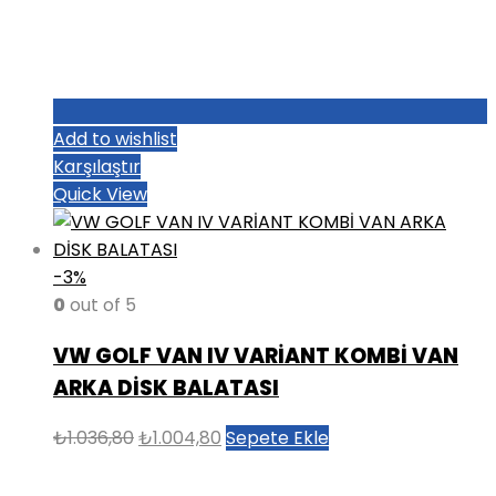
Add to wishlist
Karşılaştır
Quick View
-3%
0
out of 5
VW GOLF VAN IV VARİANT KOMBİ VAN
ARKA DİSK BALATASI
Orijinal
Şu
₺
1.036,80
₺
1.004,80
Sepete Ekle
fiyat:
andaki
₺1.036,80.
fiyat: