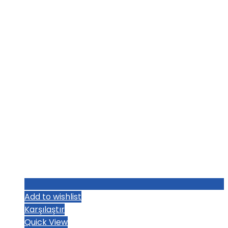
₺1.036,80.
fiyat:
₺1.004,80.
Add to wishlist
Karşılaştır
Quick View