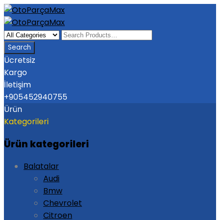
Ücretsiz
Kargo
İletişim
+905452940755
Ürün
Kategorileri
Ürün kategorileri
Balatalar
Audi
Bmw
Chevrolet
Citroen