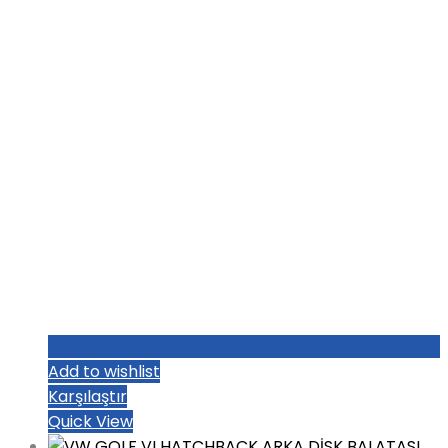
₺1.004,80.
Add to wishlist
Karşılaştır
Quick View