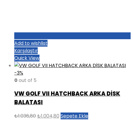
Add to wishlist
Karşılaştır
Quick View
-3%
0
out of 5
VW GOLF VII HATCHBACK ARKA DİSK
BALATASI
Orijinal
Şu
₺
1.036,80
₺
1.004,80
Sepete Ekle
fiyat:
andaki
₺1.036,80.
fiyat: