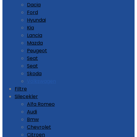
Dacia
Ford
Hyundai
Kia
Lancia
Mazda
Peugeot
Seat
Seat
Skoda
Volkswagen
Filtre
Silecekler
Alfa Romeo
Audi
Bmw
Chevrolet
Citroen