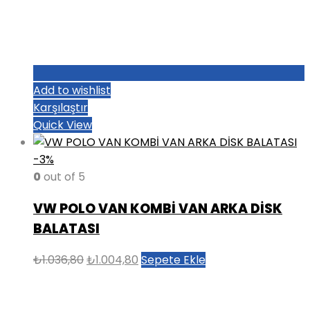
Add to wishlist
Karşılaştır
Quick View
-3%
0
out of 5
VW POLO VAN KOMBİ VAN ARKA DİSK
BALATASI
Orijinal
Şu
₺
1.036,80
₺
1.004,80
Sepete Ekle
fiyat:
andaki
₺1.036,80.
fiyat: