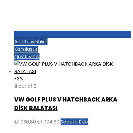
Add to wishlist
Karşılaştır
Quick View
-3%
0
out of 5
VW GOLF PLUS V HATCHBACK ARKA
DİSK BALATASI
Orijinal
Şu
₺
1.036,80
₺
1.004,80
Sepete Ekle
fiyat:
andaki