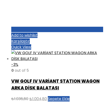
Add to wishlist
Karşılaştır
Quick View
-3%
0
out of 5
VW GOLF IV VARİANT STATION WAGON
ARKA DİSK BALATASI
Orijinal
Şu
₺
1.036,80
₺
1.004,80
Sepete Ekle
fiyat:
andaki