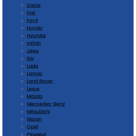
Dacia
Fiat
Ford
Honda
Hyundai
Infiniti
Jeep
Kia
Lada
Lancia
Land Rover
Lexus
Mazda
Mercedes-Benz
Mitsubishi
Nissan
Opel
Peugeut