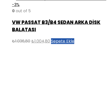
-3%
0
out of 5
VW PASSAT B3/B4 SEDAN ARKA DİSK
BALATASI
Orijinal
Şu
₺
1.036,80
₺
1.004,80
Sepete Ekle
fiyat:
andaki
₺1.036,80.
fiyat:
₺1.004,80.