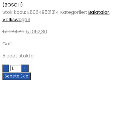
(BOSCH)
Stok kodu:
E80649521314
Kategoriler:
Balatalar
,
Volkswagen
Orijinal
Şu
₺
1.084,80
₺
1.052,80
fiyat:
andaki
Golf
₺1.084,80.
fiyat:
₺1.052,80.
5 adet stokta
Quantity
Sepete Ekle