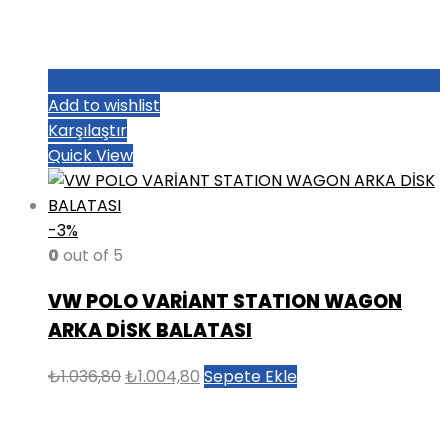
Add to wishlist
Karşılaştır
Quick View
-3%
0
out of 5
VW POLO VARİANT STATION WAGON
ARKA DİSK BALATASI
Orijinal
Şu
₺
1.036,80
₺
1.004,80
Sepete Ekle
fiyat:
andaki
₺1.036,80.
fiyat: