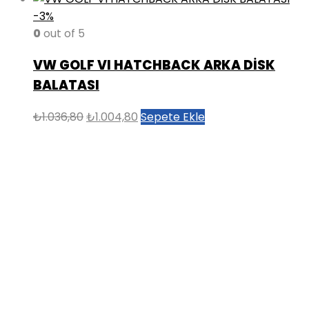
-3%
0
out of 5
VW GOLF VI HATCHBACK ARKA DİSK
BALATASI
Orijinal
Şu
₺
1.036,80
₺
1.004,80
Sepete Ekle
fiyat:
andaki
₺1.036,80.
fiyat:
₺1.004,80.