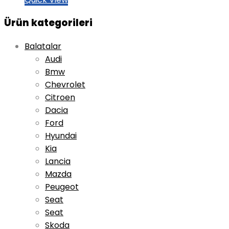
Ürün kategorileri
Balatalar
Audi
Bmw
Chevrolet
Citroen
Dacia
Ford
Hyundai
Kia
Lancia
Mazda
Peugeot
Seat
Seat
Skoda