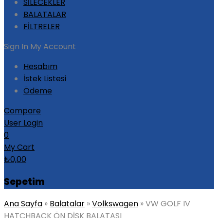
SİLECEKLER
BALATALAR
FİLTRELER
Sign In
My Account
Hesabım
İstek Listesi
Ödeme
Compare
User Login
0
My Cart
₺
0,00
Sepetim
Ana Sayfa
»
Balatalar
»
Volkswagen
»
VW GOLF IV
HATCHBACK ÖN DİSK BALATASI