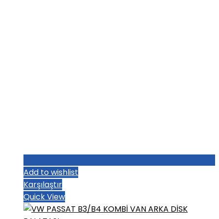
₺1.004,80.
Add to wishlist
Karşılaştır
Quick View