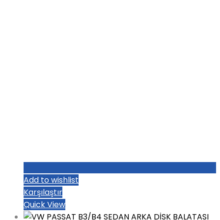
₺1.004,80.
Add to wishlist
Karşılaştır
Quick View