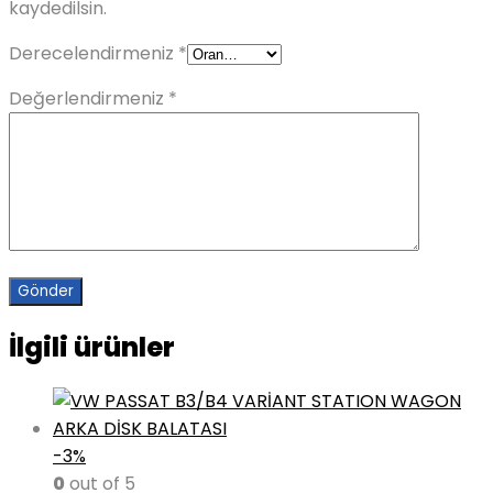
kaydedilsin.
Derecelendirmeniz
*
Değerlendirmeniz
*
İlgili ürünler
-3%
0
out of 5