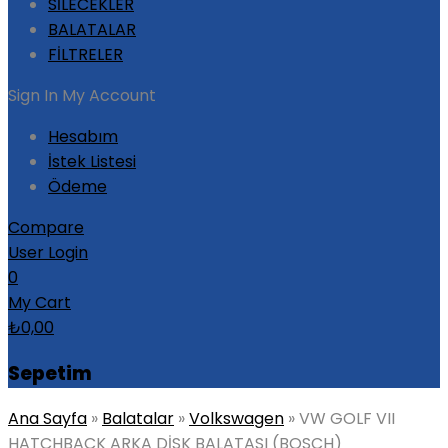
SİLECEKLER
BALATALAR
FİLTRELER
Sign In
My Account
Hesabım
İstek Listesi
Ödeme
Compare
User Login
0
My Cart
₺
0,00
Sepetim
Ana Sayfa
»
Balatalar
»
Volkswagen
»
VW GOLF VII
HATCHBACK ARKA DİSK BALATASI (BOSCH)