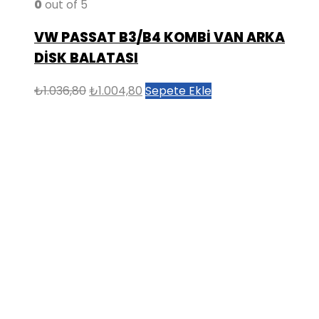
0
out of 5
VW PASSAT B3/B4 KOMBİ VAN ARKA
DİSK BALATASI
Orijinal
Şu
₺
1.036,80
₺
1.004,80
Sepete Ekle
fiyat:
andaki
₺1.036,80.
fiyat:
₺1.004,80.