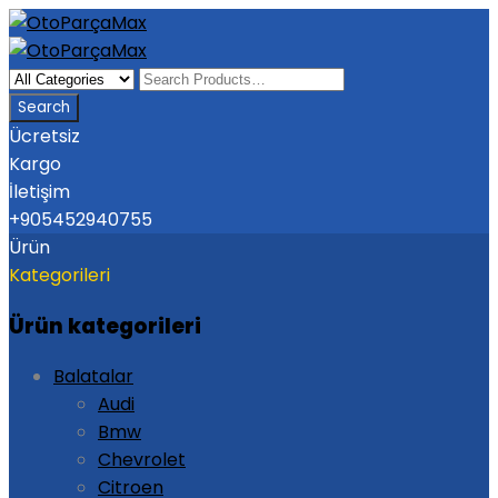
Ücretsiz
Kargo
İletişim
+905452940755
Ürün
Kategorileri
Ürün kategorileri
Balatalar
Audi
Bmw
Chevrolet
Citroen