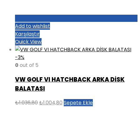
Add to wishlist
Karşılaştır
Quick View
-3%
0
out of 5
VW GOLF VI HATCHBACK ARKA DİSK
BALATASI
Orijinal
Şu
₺
1.036,80
₺
1.004,80
Sepete Ekle
fiyat:
andaki
₺1.036,80.
fiyat:
₺1.004,80.