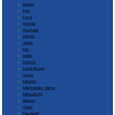
Dacia
Fiat
Ford
Honda
Hyundai
Infiniti
Jeep
Kia
Lada
Lancia
Land Rover
Lexus
Mazda
Mercedes-Benz
Mitsubishi
Nissan
Opel
Peugeut