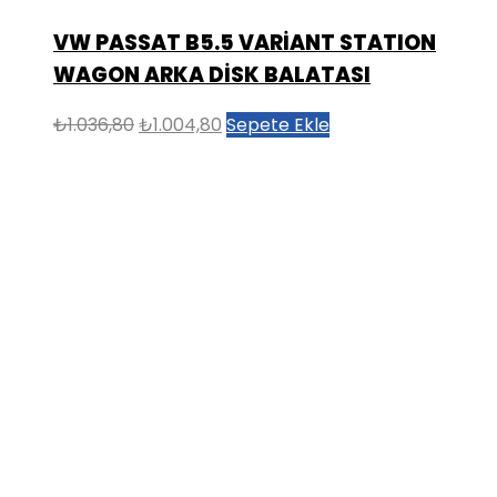
VW PASSAT B5.5 VARİANT STATION
WAGON ARKA DİSK BALATASI
Orijinal
Şu
₺
1.036,80
₺
1.004,80
Sepete Ekle
fiyat:
andaki
₺1.036,80.
fiyat:
₺1.004,80.