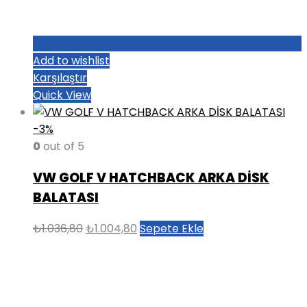
Add to wishlist
Karşılaştır
Quick View
-3%
0
out of 5
VW GOLF V HATCHBACK ARKA DİSK
BALATASI
Orijinal
Şu
₺
1.036,80
₺
1.004,80
Sepete Ekle
fiyat:
andaki
₺1.036,80.
fiyat:
₺1.004,80.