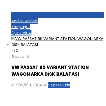
Add to wishlist
Karşılaştır
Quick View
-3%
0
out of 5
VW PASSAT B5 VARİANT STATION
WAGON ARKA DİSK BALATASI
Orijinal
Şu
₺
1.036,80
₺
1.004,80
Sepete Ekle
fiyat:
andaki
₺1.036,80.
fiyat:
₺1.004,80.