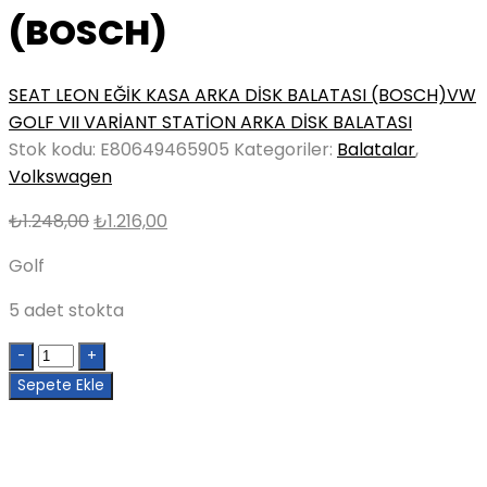
(BOSCH)
SEAT LEON EĞİK KASA ARKA DİSK BALATASI (BOSCH)
VW
GOLF VII VARİANT STATİON ARKA DİSK BALATASI
Stok kodu:
E80649465905
Kategoriler:
Balatalar
,
Volkswagen
Orijinal
Şu
₺
1.248,00
₺
1.216,00
fiyat:
andaki
Golf
₺1.248,00.
fiyat:
₺1.216,00.
5 adet stokta
Quantity
Sepete Ekle