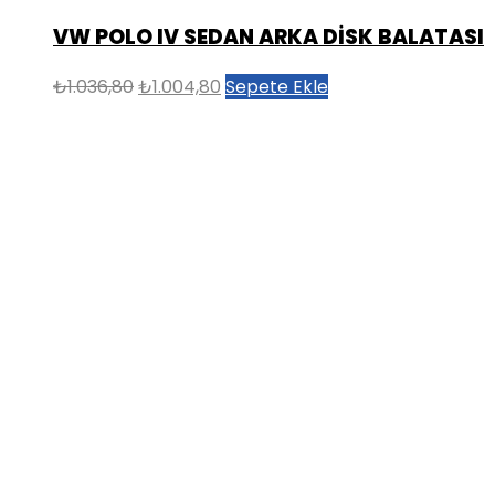
VW POLO IV SEDAN ARKA DİSK BALATASI
Orijinal
Şu
₺
1.036,80
₺
1.004,80
Sepete Ekle
fiyat:
andaki
₺1.036,80.
fiyat:
₺1.004,80.