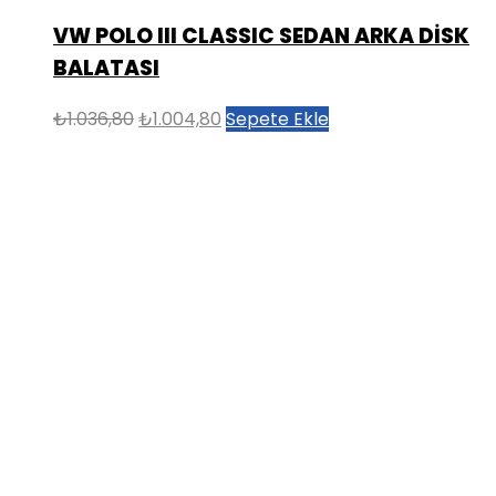
VW POLO III CLASSIC SEDAN ARKA DİSK
BALATASI
Orijinal
Şu
₺
1.036,80
₺
1.004,80
Sepete Ekle
fiyat:
andaki
₺1.036,80.
fiyat:
₺1.004,80.