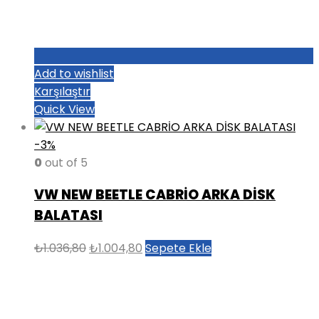
Add to wishlist
Karşılaştır
Quick View
-3%
0
out of 5
VW NEW BEETLE CABRİO ARKA DİSK
BALATASI
Orijinal
Şu
₺
1.036,80
₺
1.004,80
Sepete Ekle
fiyat:
andaki
₺1.036,80.
fiyat:
₺1.004,80.