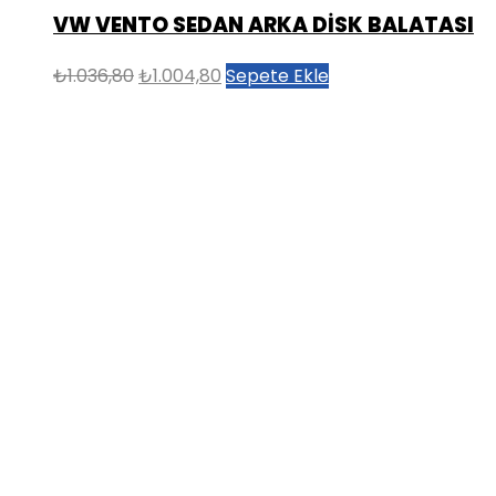
VW VENTO SEDAN ARKA DİSK BALATASI
Orijinal
Şu
₺
1.036,80
₺
1.004,80
Sepete Ekle
fiyat:
andaki
₺1.036,80.
fiyat:
₺1.004,80.