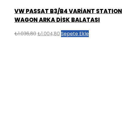
VW PASSAT B3/B4 VARİANT STATION
WAGON ARKA DİSK BALATASI
Orijinal
Şu
₺
1.036,80
₺
1.004,80
Sepete Ekle
fiyat:
andaki
₺1.036,80.
fiyat:
₺1.004,80.