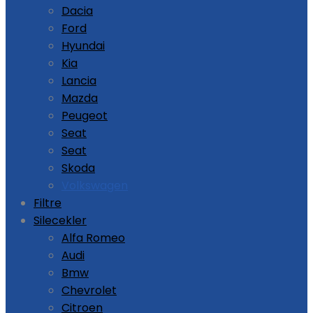
Dacia
Ford
Hyundai
Kia
Lancia
Mazda
Peugeot
Seat
Seat
Skoda
Volkswagen
Filtre
Silecekler
Alfa Romeo
Audi
Bmw
Chevrolet
Citroen