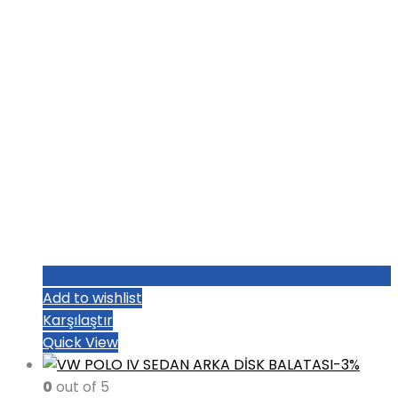
Add to wishlist
Karşılaştır
Quick View
-3%
0
out of 5