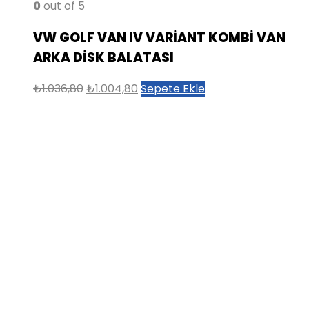
0
out of 5
VW GOLF VAN IV VARİANT KOMBİ VAN
ARKA DİSK BALATASI
Orijinal
Şu
₺
1.036,80
₺
1.004,80
Sepete Ekle
fiyat:
andaki
₺1.036,80.
fiyat:
₺1.004,80.