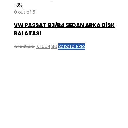
-3%
0
out of 5
VW PASSAT B3/B4 SEDAN ARKA DİSK
BALATASI
Orijinal
Şu
₺
1.036,80
₺
1.004,80
Sepete Ekle
fiyat:
andaki
₺1.036,80.
fiyat:
₺1.004,80.