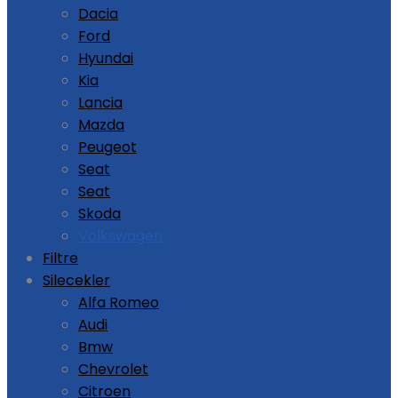
Dacia
Ford
Hyundai
Kia
Lancia
Mazda
Peugeot
Seat
Seat
Skoda
Volkswagen
Filtre
Silecekler
Alfa Romeo
Audi
Bmw
Chevrolet
Citroen