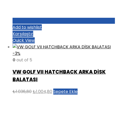
Add to wishlist
Karşılaştır
Quick View
-3%
0
out of 5
VW GOLF VII HATCHBACK ARKA DİSK
BALATASI
Orijinal
Şu
₺
1.036,80
₺
1.004,80
Sepete Ekle
fiyat:
andaki
₺1.036,80.
fiyat:
₺1.004,80.