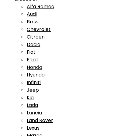
Alfa Romeo
Audi
Bmw
Chevrolet
Citroen
Dacia
Fiat
Ford
Honda
Hyundai
Infiniti
Jeep
Kia
Lada
Lancia
Land Rover
Lexus
Mazda