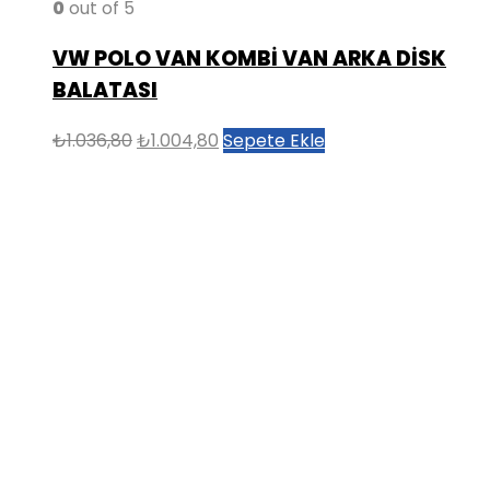
0
out of 5
VW POLO VAN KOMBİ VAN ARKA DİSK
BALATASI
Orijinal
Şu
₺
1.036,80
₺
1.004,80
Sepete Ekle
fiyat:
andaki
₺1.036,80.
fiyat:
₺1.004,80.