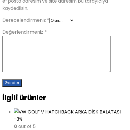
e-posta adresim ve site adresim bu tarayıcıya
kaydedilsin.
Derecelendirmeniz
*
Değerlendirmeniz
*
İlgili ürünler
-3%
0
out of 5