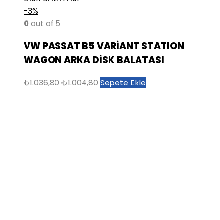
-3%
0
out of 5
VW PASSAT B5 VARİANT STATION
WAGON ARKA DİSK BALATASI
Orijinal
Şu
₺
1.036,80
₺
1.004,80
Sepete Ekle
fiyat:
andaki
₺1.036,80.
fiyat:
₺1.004,80.