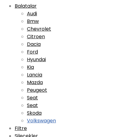
Balatalar
Audi
Bmw
Chevrolet
Citroen
Dacia
Ford
Hyundai
Kia
Lancia
Mazda
Peugeot
Seat
Seat
Skoda
Volkswagen
Filtre
Silecekler