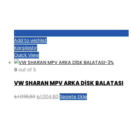
Add to wishlist
Karşılaştır
Quick View
-3%
0
out of 5
VW SHARAN MPV ARKA DİSK BALATASI
Orijinal
Şu
₺
1.036,80
₺
1.004,80
Sepete Ekle
fiyat:
andaki
₺1.036,80.
fiyat:
₺1.004,80.