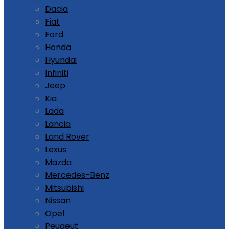
Dacia
Fiat
Ford
Honda
Hyundai
Infiniti
Jeep
Kia
Lada
Lancia
Land Rover
Lexus
Mazda
Mercedes-Benz
Mitsubishi
Nissan
Opel
Peugeut