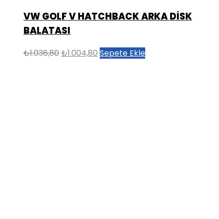
VW GOLF V HATCHBACK ARKA DİSK
BALATASI
Orijinal
Şu
₺
1.036,80
₺
1.004,80
Sepete Ekle
fiyat:
andaki
₺1.036,80.
fiyat:
₺1.004,80.