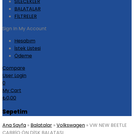
SİLECEKLER
BALATALAR
FİLTRELER
Sign In
My Account
Hesabım
İstek Listesi
Ödeme
Compare
User Login
0
My Cart
₺
0,00
Sepetim
Ana Sayfa
»
Balatalar
»
Volkswagen
»
VW NEW BEETLE
CABRİO ÖN DİSK BALATASI