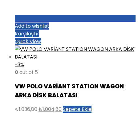
Add to wishlist
Karşılaştır
Quick View
-3%
0
out of 5
VW POLO VARİANT STATION WAGON
ARKA DİSK BALATASI
Orijinal
Şu
₺
1.036,80
₺
1.004,80
Sepete Ekle
fiyat:
andaki
₺1.036,80.
fiyat:
₺1.004,80.