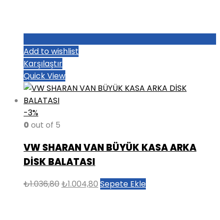
Add to wishlist
Karşılaştır
Quick View
-3%
0
out of 5
VW SHARAN VAN BÜYÜK KASA ARKA
DİSK BALATASI
Orijinal
Şu
₺
1.036,80
₺
1.004,80
Sepete Ekle
fiyat:
andaki
₺1.036,80.
fiyat: