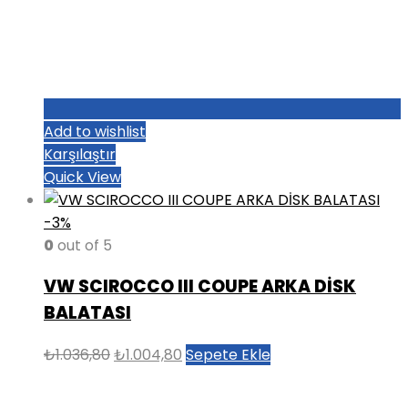
Add to wishlist
Karşılaştır
Quick View
-3%
0
out of 5
VW SCIROCCO III COUPE ARKA DİSK
BALATASI
Orijinal
Şu
₺
1.036,80
₺
1.004,80
Sepete Ekle
fiyat:
andaki
₺1.036,80.
fiyat: