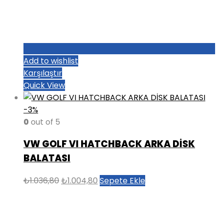
Add to wishlist
Karşılaştır
Quick View
-3%
0
out of 5
VW GOLF VI HATCHBACK ARKA DİSK
BALATASI
Orijinal
Şu
₺
1.036,80
₺
1.004,80
Sepete Ekle
fiyat:
andaki
₺1.036,80.
fiyat:
₺1.004,80.