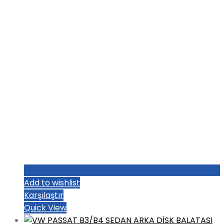
₺1.004,80.
Add to wishlist
Karşılaştır
Quick View