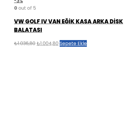
-3%
0
out of 5
VW GOLF IV VAN EĞİK KASA ARKA DİSK
BALATASI
Orijinal
Şu
₺
1.036,80
₺
1.004,80
Sepete Ekle
fiyat:
andaki
₺1.036,80.
fiyat:
₺1.004,80.