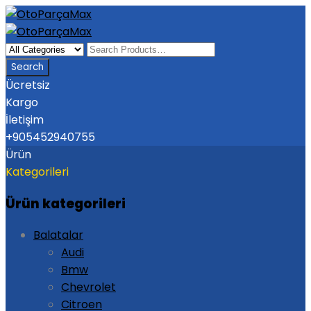
Ücretsiz
Kargo
İletişim
+905452940755
Ürün
Kategorileri
Ürün kategorileri
Balatalar
Audi
Bmw
Chevrolet
Citroen