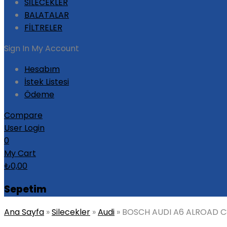
SİLECEKLER
BALATALAR
FİLTRELER
Sign In
My Account
Hesabım
İstek Listesi
Ödeme
Compare
User Login
0
My Cart
₺
0,00
Sepetim
Ana Sayfa
»
Silecekler
»
Audi
»
BOSCH AUDI A6 ALROAD C