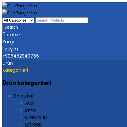
Ücretsiz
Kargo
İletişim
+905452940755
Ürün
Kategorileri
Ürün kategorileri
Balatalar
Audi
Bmw
Chevrolet
Citroen