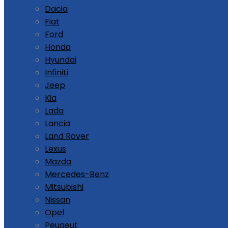
Dacia
Fiat
Ford
Honda
Hyundai
Infiniti
Jeep
Kia
Lada
Lancia
Land Rover
Lexus
Mazda
Mercedes-Benz
Mitsubishi
Nissan
Opel
Peugeut