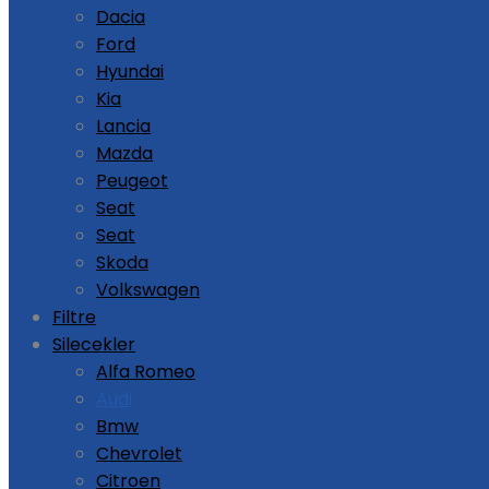
Dacia
Ford
Hyundai
Kia
Lancia
Mazda
Peugeot
Seat
Seat
Skoda
Volkswagen
Filtre
Silecekler
Alfa Romeo
Audi
Bmw
Chevrolet
Citroen