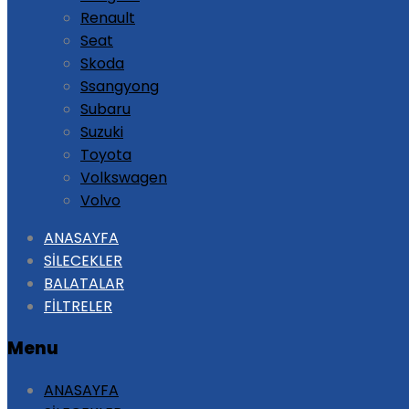
Renault
Seat
Skoda
Ssangyong
Subaru
Suzuki
Toyota
Volkswagen
Volvo
Skip
ANASAYFA
to
SİLECEKLER
content
BALATALAR
FİLTRELER
Menu
ANASAYFA