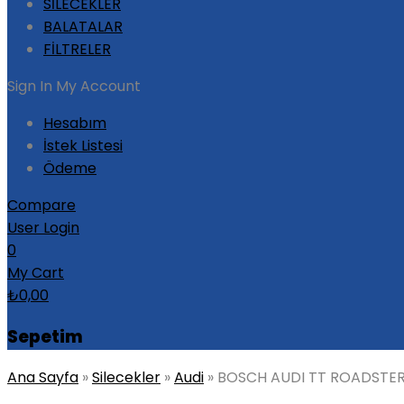
SİLECEKLER
BALATALAR
FİLTRELER
Sign In
My Account
Hesabım
İstek Listesi
Ödeme
Compare
User Login
0
My Cart
₺
0,00
Sepetim
Ana Sayfa
»
Silecekler
»
Audi
»
BOSCH AUDI TT ROADSTER