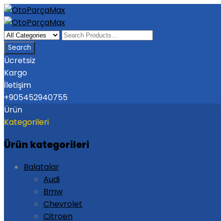
Ücretsiz
Kargo
İletişim
+905452940755
Ürün
Kategorileri
Ürün kategorileri
Balatalar
Audi
Bmw
Chevrolet
Citroen