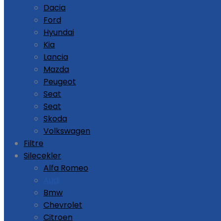
Dacia
Ford
Hyundai
Kia
Lancia
Mazda
Peugeot
Seat
Seat
Skoda
Volkswagen
Filtre
Silecekler
Alfa Romeo
Audi
Bmw
Chevrolet
Citroen