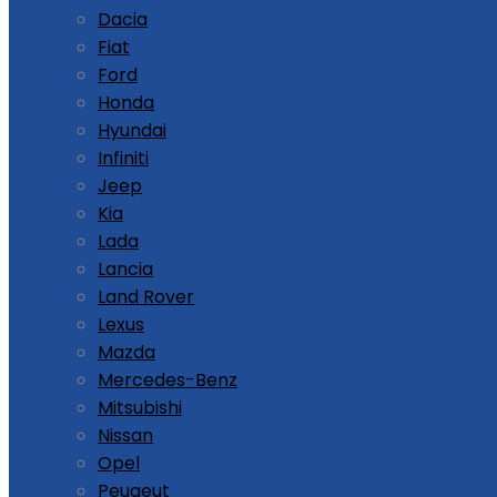
Dacia
Fiat
Ford
Honda
Hyundai
Infiniti
Jeep
Kia
Lada
Lancia
Land Rover
Lexus
Mazda
Mercedes-Benz
Mitsubishi
Nissan
Opel
Peugeut