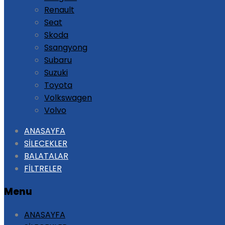
Renault
Seat
Skoda
Ssangyong
Subaru
Suzuki
Toyota
Volkswagen
Volvo
Skip
ANASAYFA
to
SİLECEKLER
content
BALATALAR
FİLTRELER
Menu
ANASAYFA