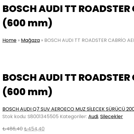
BOSCH AUDI TT ROADSTER 
(600 mm)
Home
»
Mağaza
»
BOSCH AUDI TT ROADSTER CABRİO AE
BOSCH AUDI TT ROADSTER 
(600 mm)
BOSCH AUDI Q7 SUV AEROECO MUZ SİLECEK SÜRÜCÜ 20
Stok kodu:
S8001345505
Kategoriler:
Audi
,
Silecekler
Orijinal
Şu
₺
486,40
₺
454,40