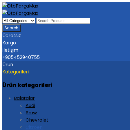
Ücretsiz
Kargo
İletişim
+905452940755
Ürün
Kategorileri
Ürün kategorileri
Balatalar
Audi
Bmw
Chevrolet
Citroen