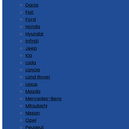
Dacia
Fiat
Ford
Honda
Hyundai
Infiniti
Jeep
Kia
Lada
Lancia
Land Rover
Lexus
Mazda
Mercedes-Benz
Mitsubishi
Nissan
Opel
Peugeut