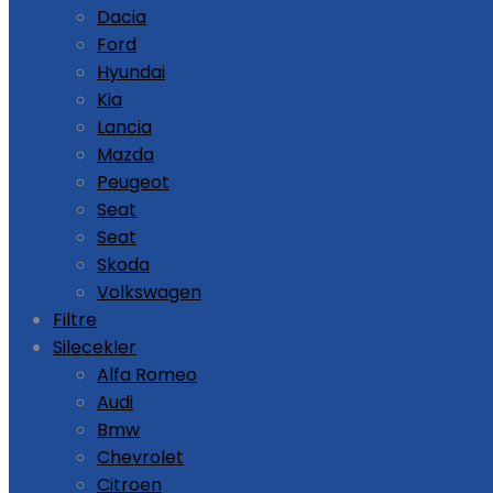
Dacia
Ford
Hyundai
Kia
Lancia
Mazda
Peugeot
Seat
Seat
Skoda
Volkswagen
Filtre
Silecekler
Alfa Romeo
Audi
Bmw
Chevrolet
Citroen