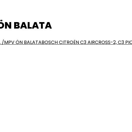
 ÖN BALATA
A /MPV ÖN BALATA
BOSCH CITROËN C3 AIRCROSS-2, C3 P