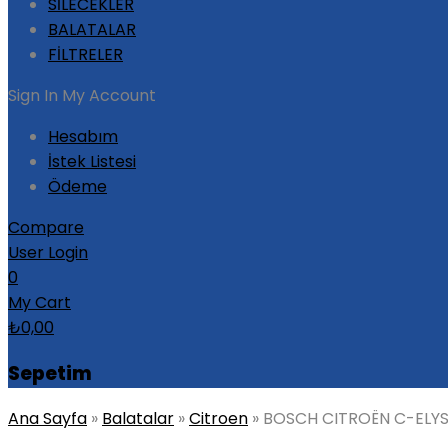
SİLECEKLER
BALATALAR
FİLTRELER
Sign In
My Account
Hesabım
İstek Listesi
Ödeme
Compare
User Login
0
My Cart
₺
0,00
Sepetim
Ana Sayfa
»
Balatalar
»
Citroen
»
BOSCH CITROËN C-ELYS