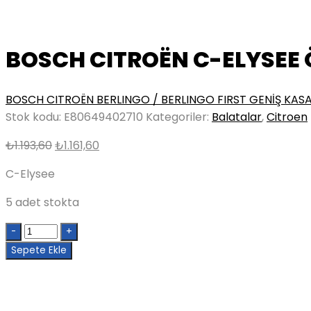
BOSCH CITROËN C-ELYSEE
BOSCH CITROËN BERLINGO / BERLINGO FIRST GENİŞ KAS
Stok kodu:
E80649402710
Kategoriler:
Balatalar
,
Citroen
Orijinal
Şu
₺
1.193,60
₺
1.161,60
fiyat:
andaki
C-Elysee
₺1.193,60.
fiyat:
₺1.161,60.
5 adet stokta
Quantity
Sepete Ekle