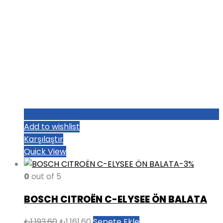
Add to wishlist
Karşılaştır
Quick View
-3%
0
out of 5
BOSCH CITROËN C-ELYSEE ÖN BALATA
Orijinal
Şu
₺
1.193,60
₺
1.161,60
Sepete Ekle