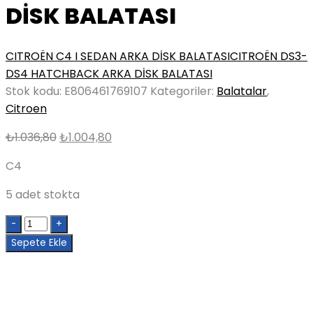
DİSK BALATASI
CITROËN C4 I SEDAN ARKA DİSK BALATASI
CITROËN DS3-
DS4 HATCHBACK ARKA DİSK BALATASI
Stok kodu:
E806461769107
Kategoriler:
Balatalar
,
Citroen
Orijinal
Şu
₺
1.036,80
₺
1.004,80
fiyat:
andaki
C4
₺1.036,80.
fiyat:
₺1.004,80.
5 adet stokta
Quantity
Sepete Ekle