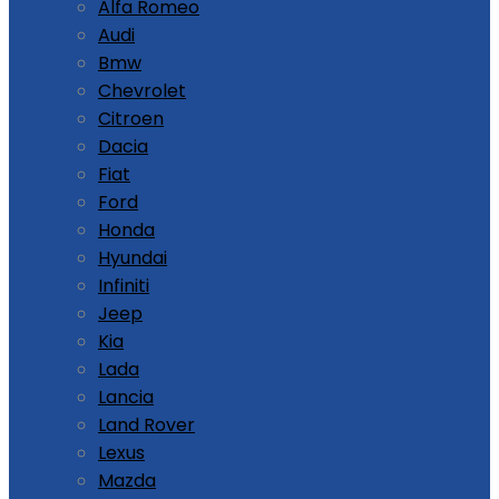
Alfa Romeo
Audi
Bmw
Chevrolet
Citroen
Dacia
Fiat
Ford
Honda
Hyundai
Infiniti
Jeep
Kia
Lada
Lancia
Land Rover
Lexus
Mazda