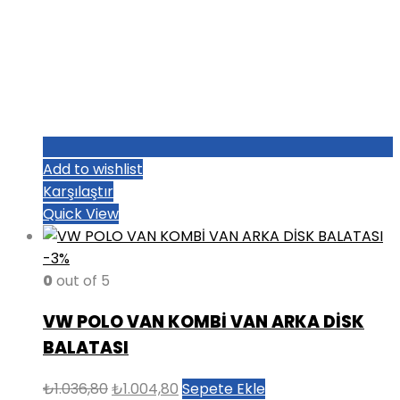
Add to wishlist
Karşılaştır
Quick View
-3%
0
out of 5
VW POLO VAN KOMBİ VAN ARKA DİSK
BALATASI
Orijinal
Şu
₺
1.036,80
₺
1.004,80
Sepete Ekle