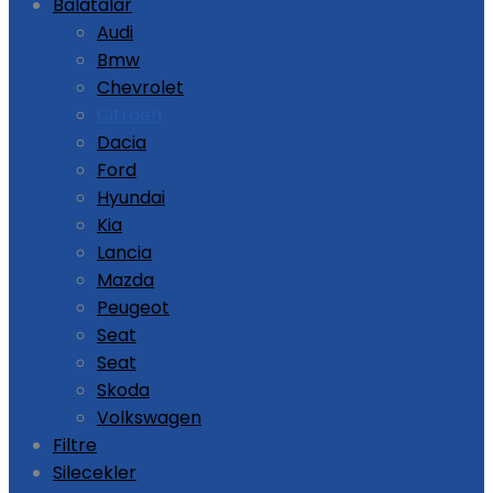
Balatalar
Audi
Bmw
Chevrolet
Citroen
Dacia
Ford
Hyundai
Kia
Lancia
Mazda
Peugeot
Seat
Seat
Skoda
Volkswagen
Filtre
Silecekler