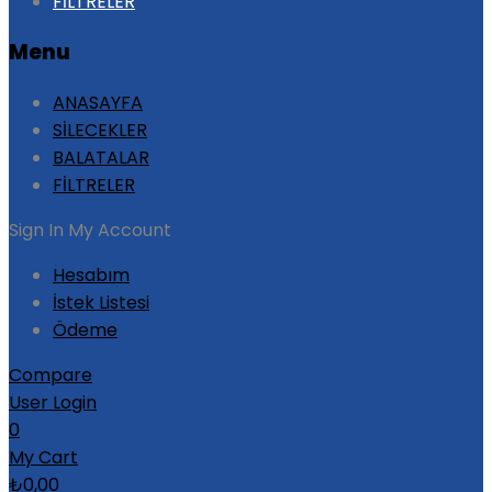
FİLTRELER
Menu
ANASAYFA
SİLECEKLER
BALATALAR
FİLTRELER
Sign In
My Account
Hesabım
İstek Listesi
Ödeme
Compare
User Login
0
My Cart
₺
0,00