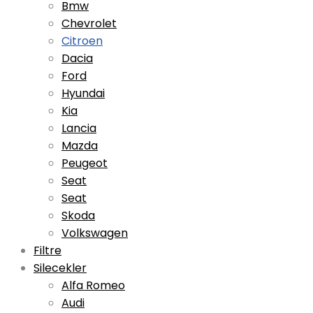
Bmw
Chevrolet
Citroen
Dacia
Ford
Hyundai
Kia
Lancia
Mazda
Peugeot
Seat
Seat
Skoda
Volkswagen
Filtre
Silecekler
Alfa Romeo
Audi