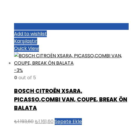
Add to wishlist
Karşılaştır
Quick View
-3%
0
out of 5
BOSCH CITROËN XSARA,
PICASSO,COMBI VAN, COUPE, BREAK ÖN
BALATA
Orijinal
Şu
₺
1.193,60
₺
1.161,60
Sepete Ekle
fiyat:
andaki