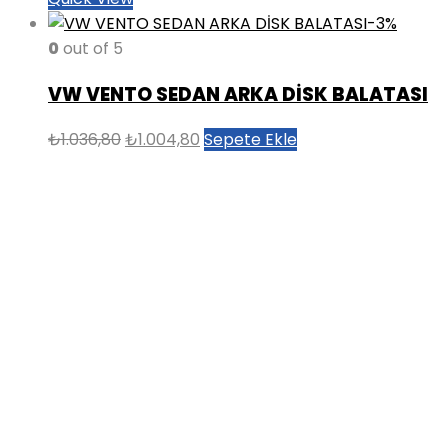
-3%
0
out of 5
VW VENTO SEDAN ARKA DİSK BALATASI
Orijinal
Şu
₺
1.036,80
₺
1.004,80
Sepete Ekle
fiyat:
andaki
₺1.036,80.
fiyat:
₺1.004,80.