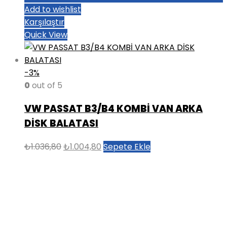
Add to wishlist
Karşılaştır
Quick View
-3%
0
out of 5
VW PASSAT B3/B4 KOMBİ VAN ARKA
DİSK BALATASI
Orijinal
Şu
₺
1.036,80
₺
1.004,80
Sepete Ekle
fiyat:
andaki
₺1.036,80.
fiyat:
₺1.004,80.