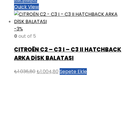
Quick View
-3%
0
out of 5
CITROËN C2 – C3 I – C3 II HATCHBACK
ARKA DİSK BALATASI
Orijinal
Şu
₺
1.036,80
₺
1.004,80
Sepete Ekle
fiyat:
andaki
₺1.036,80.
fiyat:
₺1.004,80.