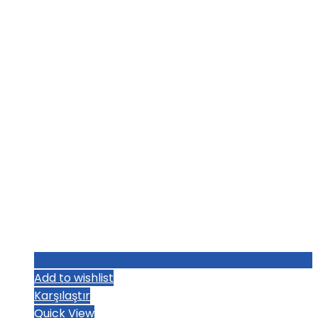
₺1.193,60.
fiyat:
₺1.161,60.
Add to wishlist
Karşılaştır
Quick View