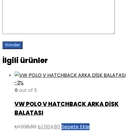
İlgili ürünler
-3%
0
out of 5
VW POLO V HATCHBACK ARKA DİSK
BALATASI
Orijinal
Şu
₺
1.036,80
₺
1.004,80
Sepete Ekle
fiyat:
andaki