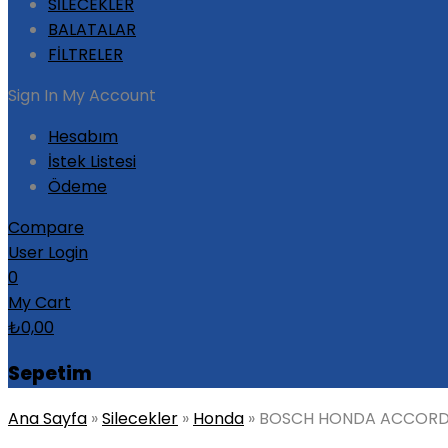
SİLECEKLER
BALATALAR
FİLTRELER
Sign In
My Account
Hesabım
İstek Listesi
Ödeme
Compare
User Login
0
My Cart
₺
0,00
Sepetim
Ana Sayfa
»
Silecekler
»
Honda
»
BOSCH HONDA ACCORD 7