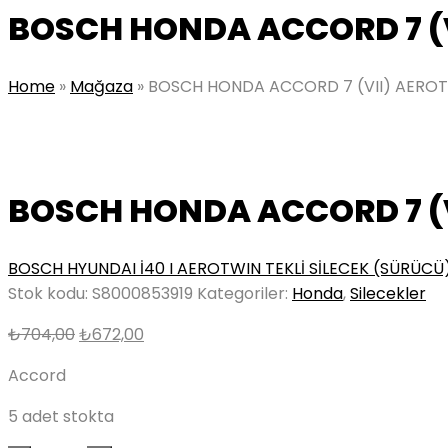
BOSCH HONDA ACCORD 7 (V
Home
»
Mağaza
»
BOSCH HONDA ACCORD 7 (VII) AEROTW
BOSCH HONDA ACCORD 7 (V
BOSCH HYUNDAI İ40 I AEROTWIN TEKLİ SİLECEK (SÜRÜC
Stok kodu:
S8000853919
Kategoriler:
Honda
,
Silecekler
Orijinal
Şu
₺
704,00
₺
672,00
fiyat:
andaki
Accord
₺704,00.
fiyat:
₺672,00.
5 adet stokta