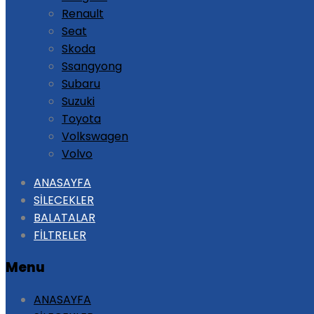
Renault
Seat
Skoda
Ssangyong
Subaru
Suzuki
Toyota
Volkswagen
Volvo
Skip
ANASAYFA
to
SİLECEKLER
content
BALATALAR
FİLTRELER
Menu
ANASAYFA