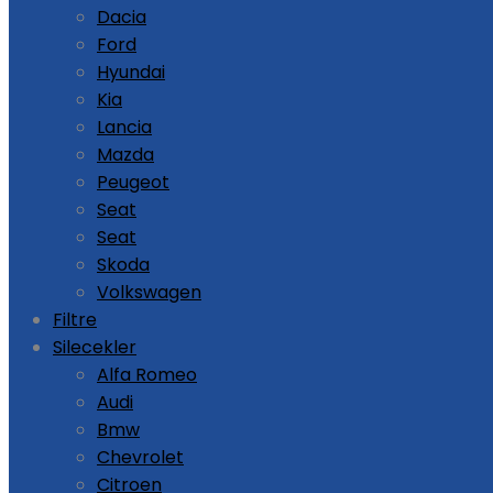
Dacia
Ford
Hyundai
Kia
Lancia
Mazda
Peugeot
Seat
Seat
Skoda
Volkswagen
Filtre
Silecekler
Alfa Romeo
Audi
Bmw
Chevrolet
Citroen