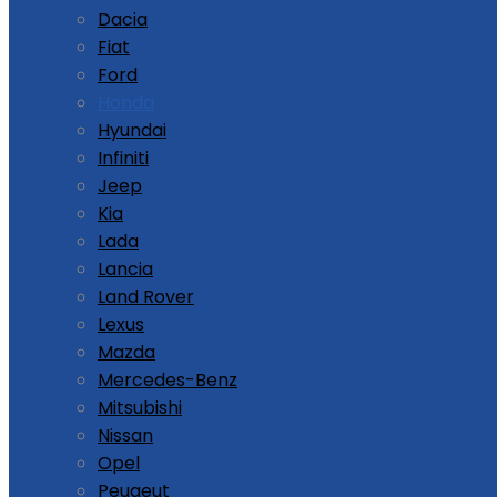
Dacia
Fiat
Ford
Honda
Hyundai
Infiniti
Jeep
Kia
Lada
Lancia
Land Rover
Lexus
Mazda
Mercedes-Benz
Mitsubishi
Nissan
Opel
Peugeut