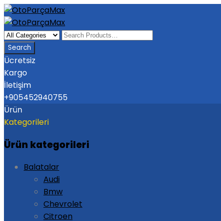
Ücretsiz
Kargo
İletişim
+905452940755
Ürün
Kategorileri
Ürün kategorileri
Balatalar
Audi
Bmw
Chevrolet
Citroen