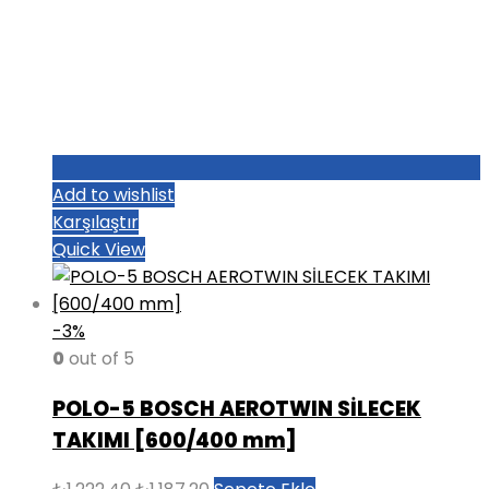
Add to wishlist
Karşılaştır
Quick View
-3%
0
out of 5
POLO-5 BOSCH AEROTWIN SİLECEK
TAKIMI [600/400 mm]
Orijinal
Şu