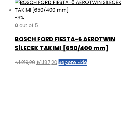
-3%
0
out of 5
BOSCH FORD FIESTA-6 AEROTWIN
SİLECEK TAKIMI [650/400 mm]
Orijinal
Şu
₺
1.219,20
₺
1.187,20
Sepete Ekle
fiyat:
andaki
₺1.219,20.
fiyat:
₺1.187,20.