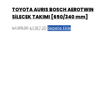
TOYOTA AURIS BOSCH AEROTWIN
SİLECEK TAKIMI [650/340 mm]
Orijinal
Şu
₺
1.219,20
₺
1.187,20
Sepete Ekle
fiyat:
andaki
₺1.219,20.
fiyat:
₺1.187,20.