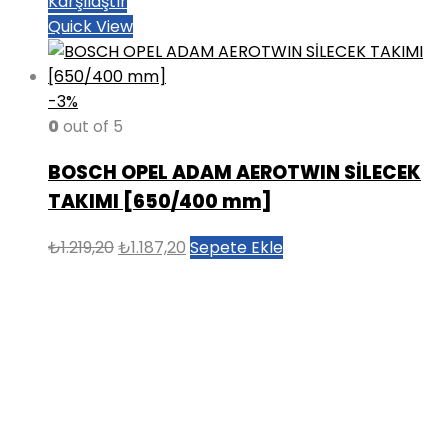
Karşılaştır
Quick View
-3%
0
out of 5
BOSCH OPEL ADAM AEROTWIN SİLECEK
TAKIMI [650/400 mm]
Orijinal
Şu
₺
1.219,20
₺
1.187,20
Sepete Ekle
fiyat:
andaki
₺1.219,20.
fiyat:
₺1.187,20.