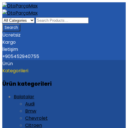
Ücretsiz
Kargo
İletişim
+905452940755
Ürün
Kategorileri
Ürün kategorileri
Balatalar
Audi
Bmw
Chevrolet
Citroen