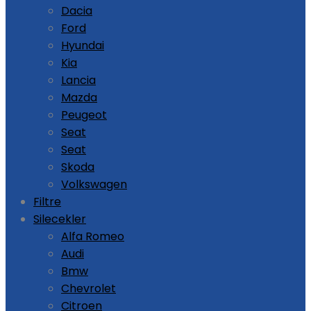
Dacia
Ford
Hyundai
Kia
Lancia
Mazda
Peugeot
Seat
Seat
Skoda
Volkswagen
Filtre
Silecekler
Alfa Romeo
Audi
Bmw
Chevrolet
Citroen