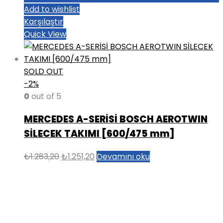
Add to wishlist
Karşılaştır
Quick View
SOLD OUT
-2%
0
out of 5
MERCEDES A-SERİSİ BOSCH AEROTWIN
SİLECEK TAKIMI [600/475 mm]
Orijinal
Şu
₺
1.283,20
₺
1.251,20
Devamını oku
fiyat:
andaki
₺1.283,20.
fiyat:
₺1.251,20.