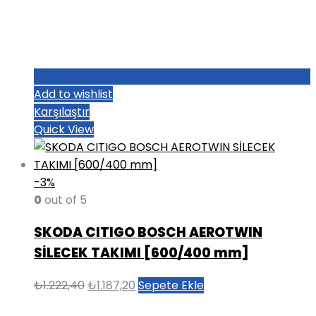
Add to wishlist
Karşılaştır
Quick View
-3%
0
out of 5
SKODA CITIGO BOSCH AEROTWIN
SİLECEK TAKIMI [600/400 mm]
Orijinal
Şu
₺
1.222,40
₺
1.187,20
Sepete Ekle
fiyat:
andaki