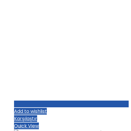
₺1.222,40.
fiyat:
₺1.187,20.
Add to wishlist
Karşılaştır
Quick View