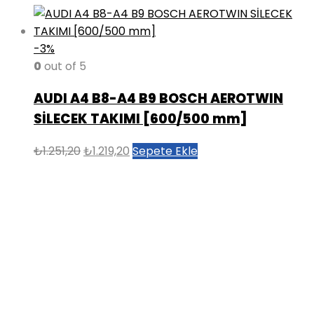
-3%
0
out of 5
AUDI A4 B8-A4 B9 BOSCH AEROTWIN
SİLECEK TAKIMI [600/500 mm]
Orijinal
Şu
₺
1.251,20
₺
1.219,20
Sepete Ekle
fiyat:
andaki
₺1.251,20.
fiyat:
₺1.219,20.