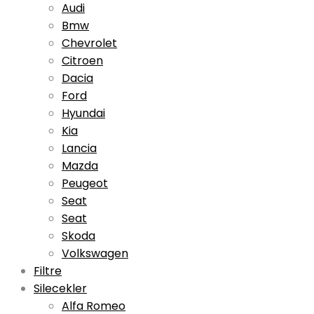
Audi
Bmw
Chevrolet
Citroen
Dacia
Ford
Hyundai
Kia
Lancia
Mazda
Peugeot
Seat
Seat
Skoda
Volkswagen
Filtre
Silecekler
Alfa Romeo