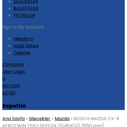
SİLECEKLER
BALATALAR
FİLTRELER
Sign In
My Account
Hesabım
İstek Listesi
Ödeme
Compare
User Login
0
My Cart
₺
0,00
Sepetim
Ana Sayfa
»
Silecekler
»
Mazda
»
BOSCH MAZDA CX-9
AEROTWIN TEKLİ SİLECEK (SÜRÜCÜ) (650 mm)