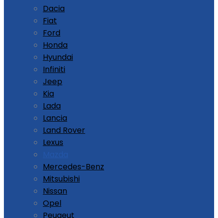
Dacia
Fiat
Ford
Honda
Hyundai
Infiniti
Jeep
Kia
Lada
Lancia
Land Rover
Lexus
Mazda
Mercedes-Benz
Mitsubishi
Nissan
Opel
Peugeut