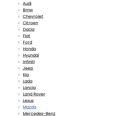
Audi
Bmw
Chevrolet
Citroen
Dacia
Fiat
Ford
Honda
Hyundai
Infiniti
Jeep
Kia
Lada
Lancia
Land Rover
Lexus
Mazda
Mercedes-Benz