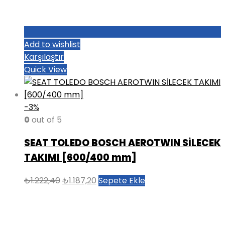
Add to wishlist
Karşılaştır
Quick View
-3%
0
out of 5
SEAT TOLEDO BOSCH AEROTWIN SİLECEK
TAKIMI [600/400 mm]
Orijinal
Şu
₺
1.222,40
₺
1.187,20
Sepete Ekle
fiyat:
andaki
₺1.222,40.
fiyat:
₺1.187,20.