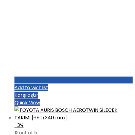
Add to wishlist
Karşılaştır
Quick View
-3%
0
out of 5