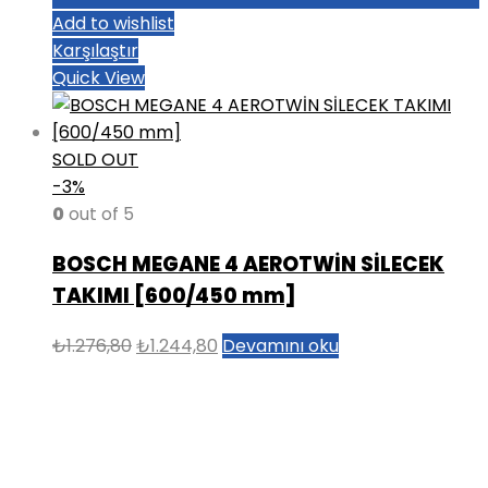
Add to wishlist
Karşılaştır
Quick View
SOLD OUT
-3%
0
out of 5
BOSCH MEGANE 4 AEROTWİN SİLECEK
TAKIMI [600/450 mm]
Orijinal
Şu
₺
1.276,80
₺
1.244,80
Devamını oku
fiyat:
andaki
₺1.276,80.
fiyat:
₺1.244,80.