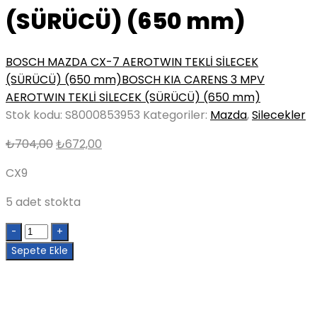
(SÜRÜCÜ) (650 mm)
BOSCH MAZDA CX-7 AEROTWIN TEKLİ SİLECEK
(SÜRÜCÜ) (650 mm)
BOSCH KIA CARENS 3 MPV
AEROTWIN TEKLİ SİLECEK (SÜRÜCÜ) (650 mm)
Stok kodu:
S8000853953
Kategoriler:
Mazda
,
Silecekler
Orijinal
Şu
₺
704,00
₺
672,00
fiyat:
andaki
CX9
₺704,00.
fiyat:
₺672,00.
5 adet stokta
Quantity
Sepete Ekle