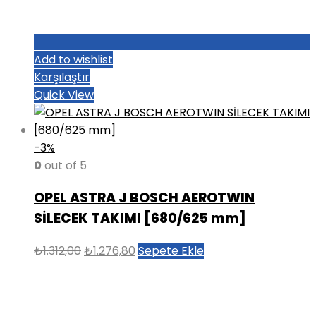
Add to wishlist
Karşılaştır
Quick View
-3%
0
out of 5
OPEL ASTRA J BOSCH AEROTWIN
SİLECEK TAKIMI [680/625 mm]
Orijinal
Şu
₺
1.312,00
₺
1.276,80
Sepete Ekle
fiyat:
andaki
₺1.312,00.
fiyat:
₺1.276,80.