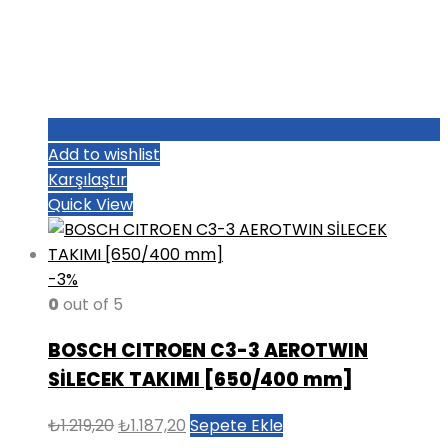
Add to wishlist
Karşılaştır
Quick View
-3%
0
out of 5
BOSCH CITROEN C3-3 AEROTWIN
SİLECEK TAKIMI [650/400 mm]
Orijinal
Şu
₺
1.219,20
₺
1.187,20
Sepete Ekle