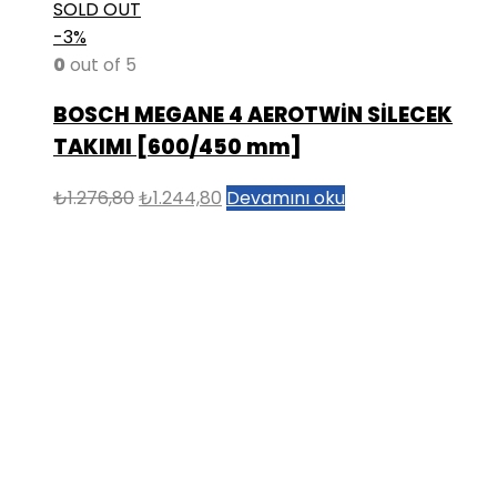
SOLD OUT
-3%
0
out of 5
BOSCH MEGANE 4 AEROTWİN SİLECEK
TAKIMI [600/450 mm]
Orijinal
Şu
₺
1.276,80
₺
1.244,80
Devamını oku
fiyat:
andaki
₺1.276,80.
fiyat:
₺1.244,80.