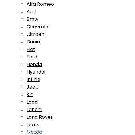
Alfa Romeo
Audi
Bmw
Chevrolet
Citroen
Dacia
Fiat
Ford
Honda
Hyundai
Infiniti
Jeep
Kia
Lada
Lancia
Land Rover
Lexus
Mazda