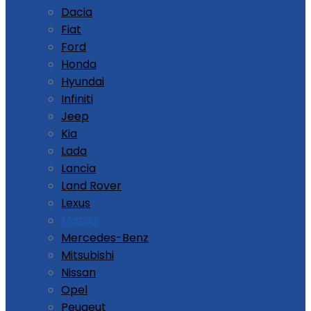
Dacia
Fiat
Ford
Honda
Hyundai
Infiniti
Jeep
Kia
Lada
Lancia
Land Rover
Lexus
Mazda
Mercedes-Benz
Mitsubishi
Nissan
Opel
Peugeut