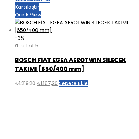
Karşılaştır
Quick View
-3%
0
out of 5
BOSCH FİAT EGEA AEROTWIN SİLECEK
TAKIMI [650/400 mm]
Orijinal
Şu
₺
1.219,20
₺
1.187,20
Sepete Ekle
fiyat:
andaki
₺1.219,20.
fiyat:
₺1.187,20.