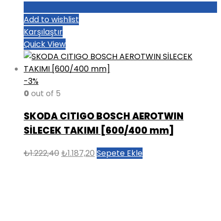
Add to wishlist
Karşılaştır
Quick View
-3%
0
out of 5
SKODA CITIGO BOSCH AEROTWIN
SİLECEK TAKIMI [600/400 mm]
Orijinal
Şu
₺
1.222,40
₺
1.187,20
Sepete Ekle
fiyat:
andaki
₺1.222,40.
fiyat:
₺1.187,20.