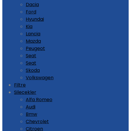
Dacia
Ford
Hyundai
Kia
Lancia
Mazda
Peugeot
Seat
Seat
Skoda
Volkswagen
Filtre
Silecekler
Alfa Romeo
Audi
Bmw
Chevrolet
Citroen