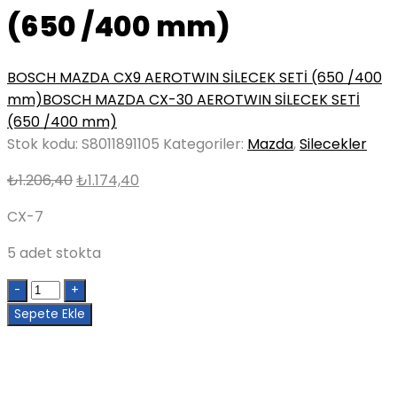
(650 /400 mm)
BOSCH MAZDA CX9 AEROTWIN SİLECEK SETİ (650 /400
mm)
BOSCH MAZDA CX-30 AEROTWIN SİLECEK SETİ
(650 /400 mm)
Stok kodu:
S8011891105
Kategoriler:
Mazda
,
Silecekler
Orijinal
Şu
₺
1.206,40
₺
1.174,40
fiyat:
andaki
CX-7
₺1.206,40.
fiyat:
₺1.174,40.
5 adet stokta
Quantity
Sepete Ekle