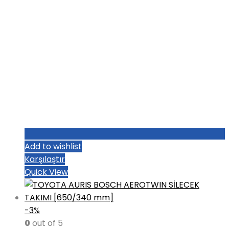
Add to wishlist
Karşılaştır
Quick View
-3%
0
out of 5