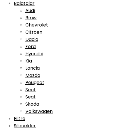
Balatalar
Audi
Bmw
Chevrolet
Citroen
Dacia
Ford
Hyundai
Kia
Lancia
Mazda
Peugeot
Seat
Seat
Skoda
Volkswagen
Filtre
Silecekler