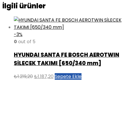
İlgili ürünler
-3%
0
out of 5
HYUNDAI SANTA FE BOSCH AEROTWIN
SİLECEK TAKIMI [650/340 mm]
Orijinal
Şu
₺
1.219,20
₺
1.187,20
Sepete Ekle
fiyat:
andaki
₺1.219,20.
fiyat:
₺1.187,20.