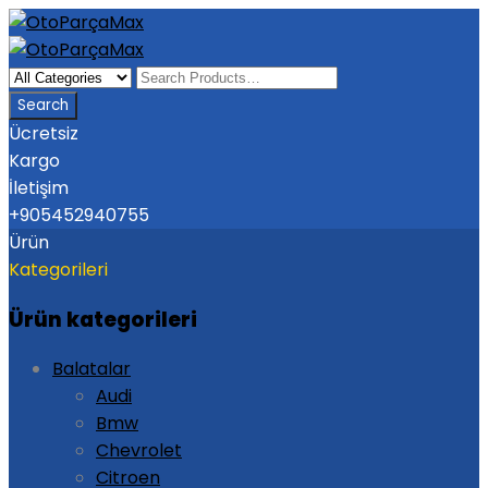
Ücretsiz
Kargo
İletişim
+905452940755
Ürün
Kategorileri
Ürün kategorileri
Balatalar
Audi
Bmw
Chevrolet
Citroen