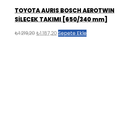
TOYOTA AURIS BOSCH AEROTWIN
SİLECEK TAKIMI [650/340 mm]
Orijinal
Şu
₺
1.219,20
₺
1.187,20
Sepete Ekle
fiyat:
andaki
₺1.219,20.
fiyat:
₺1.187,20.