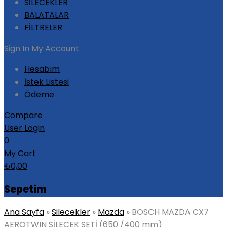
SİLECEKLER
BALATALAR
FİLTRELER
Sign In
My Account
Hesabım
İstek Listesi
Ödeme
Compare
User Login
0
My Cart
₺
0,00
Sepetim
Ana Sayfa
»
Silecekler
»
Mazda
»
BOSCH MAZDA CX7
AEROTWIN SİLECEK SETİ (650 /400 mm)