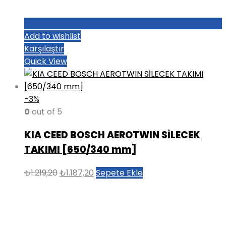
Add to wishlist
Karşılaştır
Quick View
-3%
0
out of 5
KIA CEED BOSCH AEROTWIN SİLECEK
TAKIMI [650/340 mm]
Orijinal
Şu
₺
1.219,20
₺
1.187,20
Sepete Ekle
fiyat:
andaki
₺1.219,20.
fiyat:
₺1.187,20.