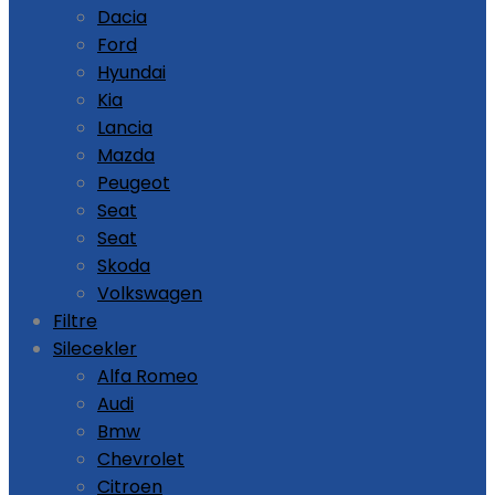
Dacia
Ford
Hyundai
Kia
Lancia
Mazda
Peugeot
Seat
Seat
Skoda
Volkswagen
Filtre
Silecekler
Alfa Romeo
Audi
Bmw
Chevrolet
Citroen