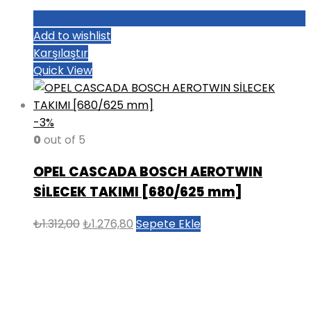
Add to wishlist
Karşılaştır
Quick View
-3%
0
out of 5
OPEL CASCADA BOSCH AEROTWIN
SİLECEK TAKIMI [680/625 mm]
Orijinal
Şu
₺
1.312,00
₺
1.276,80
Sepete Ekle
fiyat:
andaki
₺1.312,00.
fiyat:
₺1.276,80.