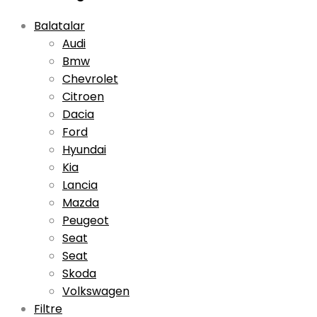
Balatalar
Audi
Bmw
Chevrolet
Citroen
Dacia
Ford
Hyundai
Kia
Lancia
Mazda
Peugeot
Seat
Seat
Skoda
Volkswagen
Filtre