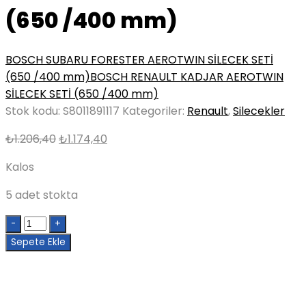
(650 /400 mm)
BOSCH SUBARU FORESTER AEROTWIN SİLECEK SETİ
(650 /400 mm)
BOSCH RENAULT KADJAR AEROTWIN
SİLECEK SETİ (650 /400 mm)
Stok kodu:
S8011891117
Kategoriler:
Renault
,
Silecekler
Orijinal
Şu
₺
1.206,40
₺
1.174,40
fiyat:
andaki
Kalos
₺1.206,40.
fiyat:
₺1.174,40.
5 adet stokta
Quantity
Sepete Ekle