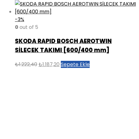
-3%
0
out of 5
SKODA RAPID BOSCH AEROTWIN
SİLECEK TAKIMI [600/400 mm]
Orijinal
Şu
₺
1.222,40
₺
1.187,20
Sepete Ekle
fiyat:
andaki
₺1.222,40.
fiyat:
₺1.187,20.