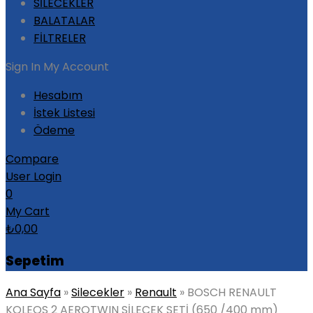
SİLECEKLER
BALATALAR
FİLTRELER
Sign In
My Account
Hesabım
İstek Listesi
Ödeme
Compare
User Login
0
My Cart
₺
0,00
Sepetim
Ana Sayfa
»
Silecekler
»
Renault
»
BOSCH RENAULT
KOLEOS 2 AEROTWIN SİLECEK SETİ (650 /400 mm)