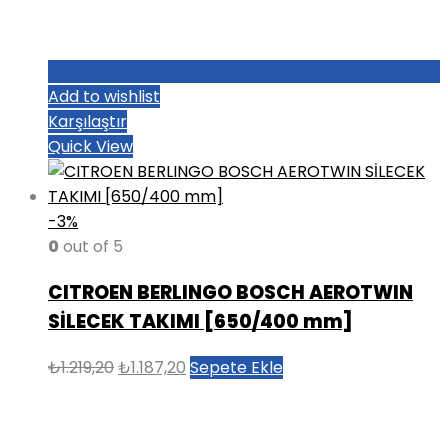
Add to wishlist
Karşılaştır
Quick View
-3%
0
out of 5
CITROEN BERLINGO BOSCH AEROTWIN
SİLECEK TAKIMI [650/400 mm]
Orijinal
Şu
₺
1.219,20
₺
1.187,20
Sepete Ekle
fiyat:
andaki
₺1.219,20.
fiyat:
₺1.187,20.