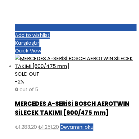
Add to wishlist
Karşılaştır
Quick View
SOLD OUT
-2%
0
out of 5
MERCEDES A-SERİSİ BOSCH AEROTWIN
SİLECEK TAKIMI [600/475 mm]
Orijinal
Şu
₺
1.283,20
₺
1.251,20
Devamını oku
fiyat:
andaki