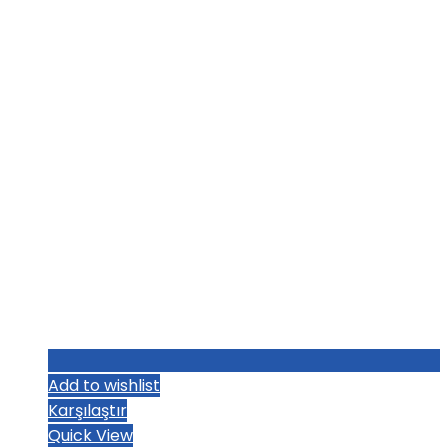
₺1.283,20.
fiyat:
₺1.251,20.
Add to wishlist
Karşılaştır
Quick View