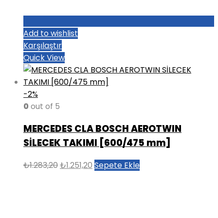
Add to wishlist
Karşılaştır
Quick View
-2%
0
out of 5
MERCEDES CLA BOSCH AEROTWIN
SİLECEK TAKIMI [600/475 mm]
Orijinal
Şu
₺
1.283,20
₺
1.251,20
Sepete Ekle
fiyat:
andaki
₺1.283,20.
fiyat:
₺1.251,20.