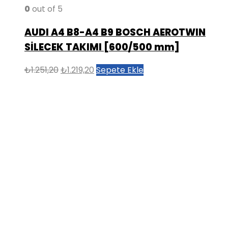
0
out of 5
AUDI A4 B8-A4 B9 BOSCH AEROTWIN
SİLECEK TAKIMI [600/500 mm]
Orijinal
Şu
₺
1.251,20
₺
1.219,20
Sepete Ekle
fiyat:
andaki
₺1.251,20.
fiyat:
₺1.219,20.