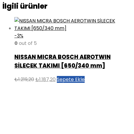
İlgili ürünler
-3%
0
out of 5
NISSAN MICRA BOSCH AEROTWIN
SİLECEK TAKIMI [650/340 mm]
Orijinal
Şu
₺
1.219,20
₺
1.187,20
Sepete Ekle
fiyat:
andaki
₺1.219,20.
fiyat:
₺1.187,20.