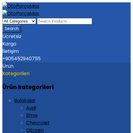
Ücretsiz
Kargo
İletişim
+905452940755
Ürün
Kategorileri
Ürün kategorileri
Balatalar
Audi
Bmw
Chevrolet
Citroen