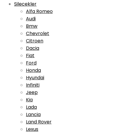
Silecekler
Alfa Romeo
Audi
Bmw
Chevrolet
Citroen
Dacia
Fiat
Ford
Honda
Hyundai
Infiniti
Jeep
Kia
Lada
Lancia
Land Rover
Lexus