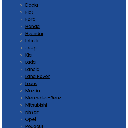
Dacia
Fiat
Ford
Honda
Hyundai
Infiniti
Jeep
Kia
Lada
Lancia
Land Rover
Lexus
Mazda
Mercedes-Benz
Mitsubishi
Nissan
Opel
Peugeut