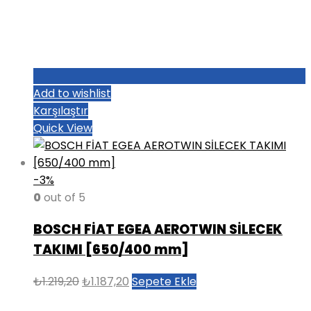
Add to wishlist
Karşılaştır
Quick View
-3%
0
out of 5
BOSCH FİAT EGEA AEROTWIN SİLECEK
TAKIMI [650/400 mm]
Orijinal
Şu
₺
1.219,20
₺
1.187,20
Sepete Ekle
fiyat:
andaki