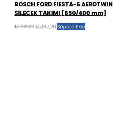
BOSCH FORD FIESTA-6 AEROTWIN
SİLECEK TAKIMI [650/400 mm]
Orijinal
Şu
₺
1.219,20
₺
1.187,20
Sepete Ekle
fiyat:
andaki
₺1.219,20.
fiyat:
₺1.187,20.