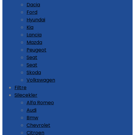
Dacia
Ford
Hyundai
Kia
Lancia
Mazda
Peugeot
Seat
Seat
Skoda
Volkswagen
Filtre
Silecekler
Alfa Romeo
Audi
Bmw
Chevrolet
Citroen