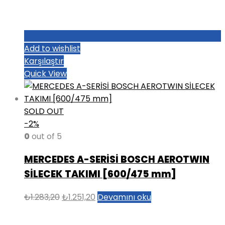
Add to wishlist
Karşılaştır
Quick View
SOLD OUT
-2%
0
out of 5
MERCEDES A-SERİSİ BOSCH AEROTWIN
SİLECEK TAKIMI [600/475 mm]
Orijinal
Şu
₺
1.283,20
₺
1.251,20
Devamını oku
fiyat:
andaki
₺1.283,20.
fiyat: