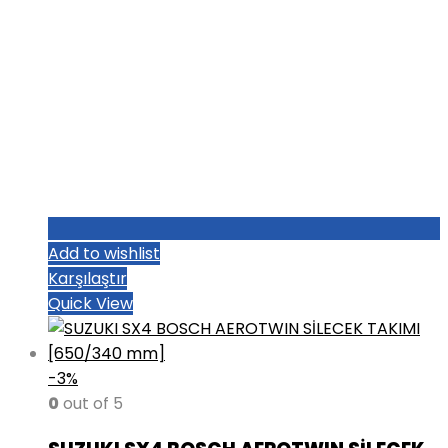
Add to wishlist
Karşılaştır
Quick View
-3%
0
out of 5