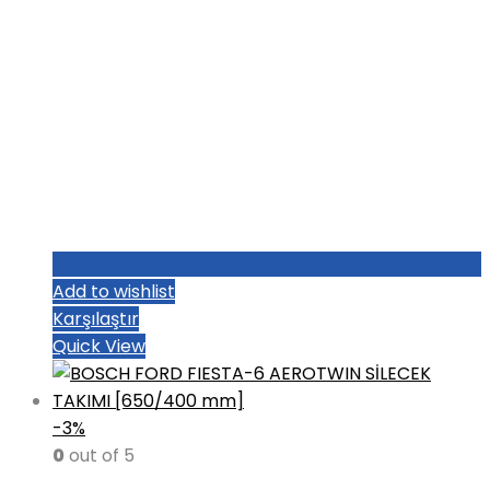
Add to wishlist
Karşılaştır
Quick View
-3%
0
out of 5