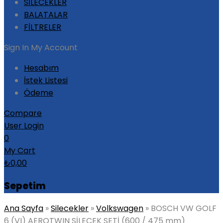
SİLECEKLER
BALATALAR
FİLTRELER
Sign In
My Account
Hesabım
İstek Listesi
Ödeme
Compare
User Login
0
My Cart
₺
0,00
Sepetim
Ana Sayfa
»
Silecekler
»
Volkswagen
»
BOSCH VW GOLF
6 (VI) AEROTWIN SİLECEK SETİ (600 / 475 mm)