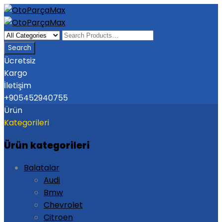
Ücretsiz
Kargo
İletişim
+905452940755
Ürün
Kategorileri
Ürün kategorileri
Balatalar
Audi
Bmw
Chevrolet
Citroen