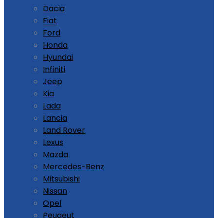
Dacia
Fiat
Ford
Honda
Hyundai
Infiniti
Jeep
Kia
Lada
Lancia
Land Rover
Lexus
Mazda
Mercedes-Benz
Mitsubishi
Nissan
Opel
Peugeut