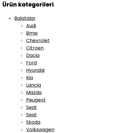
Ürün kategorileri
Balatalar
Audi
Bmw
Chevrolet
Citroen
Dacia
Ford
Hyundai
Kia
Lancia
Mazda
Peugeot
Seat
Seat
Skoda
Volkswagen