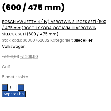
(600 / 475 mm)
BOSCH VW JETTA 4 ( IV) AEROTWIN SİLECEK SETİ (600
/ 475 mm)
BOSCH SKODA OCTAVIA III AEROTWIN
SİLECEK SETİ (600 / 475 mm)
Stok kodu:
S8000762002
Kategoriler:
Silecekler
,
Volkswagen
Orijinal
Şu
₺
1.241,60
₺
1.209,60
fiyat:
andaki
Golf
₺1.241,60.
fiyat:
₺1.209,60.
5 adet stokta
Quantity
Sepete Ekle