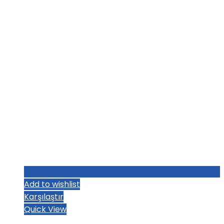
₺1.251,20.
Add to wishlist
Karşılaştır
Quick View