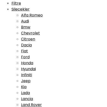
Filtre
Silecekler
Alfa Romeo
Audi
Bmw
Chevrolet
Citroen
Dacia
Fiat
Ford
Honda
Hyundai
Infiniti
Jeep
Kia
Lada
Lancia
Land Rover