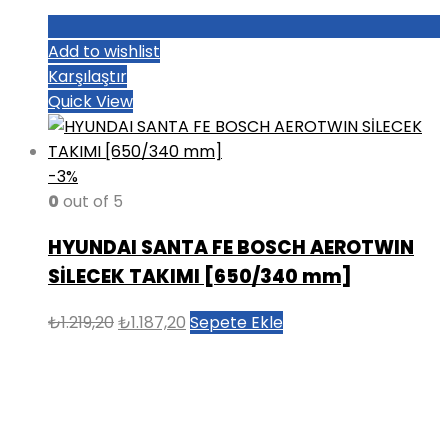
Add to wishlist
Karşılaştır
Quick View
-3%
0
out of 5
HYUNDAI SANTA FE BOSCH AEROTWIN
SİLECEK TAKIMI [650/340 mm]
Orijinal
Şu
₺
1.219,20
₺
1.187,20
Sepete Ekle
fiyat:
andaki
₺1.219,20.
fiyat:
₺1.187,20.