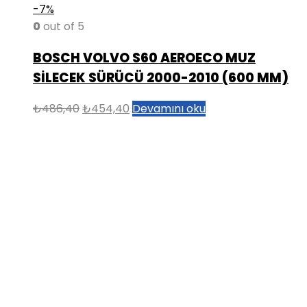
-7%
0
out of 5
BOSCH VOLVO S60 AEROECO MUZ
SİLECEK SÜRÜCÜ 2000-2010 (600 MM)
Orijinal
Şu
₺
486,40
₺
454,40
Devamını oku
fiyat:
andaki
₺486,40.
fiyat:
₺454,40.