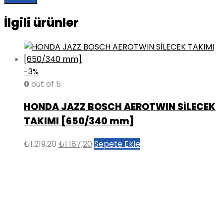
İlgili ürünler
-3%
0
out of 5
HONDA JAZZ BOSCH AEROTWIN SİLECEK
TAKIMI [650/340 mm]
Orijinal
Şu
₺
1.219,20
₺
1.187,20
Sepete Ekle
fiyat:
andaki
₺1.219,20.
fiyat:
₺1.187,20.