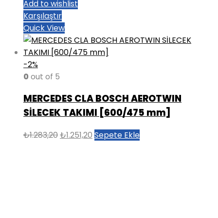
Add to wishlist
Karşılaştır
Quick View
-2%
0
out of 5
MERCEDES CLA BOSCH AEROTWIN
SİLECEK TAKIMI [600/475 mm]
Orijinal
Şu
₺
1.283,20
₺
1.251,20
Sepete Ekle
fiyat:
andaki
₺1.283,20.
fiyat:
₺1.251,20.