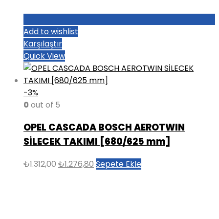
Add to wishlist
Karşılaştır
Quick View
-3%
0
out of 5
OPEL CASCADA BOSCH AEROTWIN
SİLECEK TAKIMI [680/625 mm]
Orijinal
Şu
₺
1.312,00
₺
1.276,80
Sepete Ekle
fiyat:
andaki
₺1.312,00.
fiyat:
₺1.276,80.