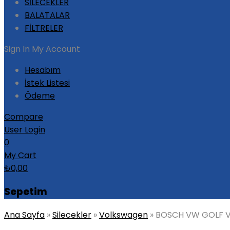
SİLECEKLER
BALATALAR
FİLTRELER
Sign In
My Account
Hesabım
İstek Listesi
Ödeme
Compare
User Login
0
My Cart
₺
0,00
Sepetim
Ana Sayfa
»
Silecekler
»
Volkswagen
»
BOSCH VW GOLF V