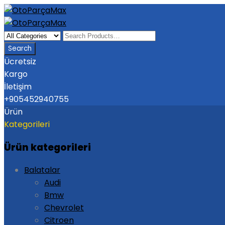
Ücretsiz
Kargo
İletişim
+905452940755
Ürün
Kategorileri
Ürün kategorileri
Balatalar
Audi
Bmw
Chevrolet
Citroen