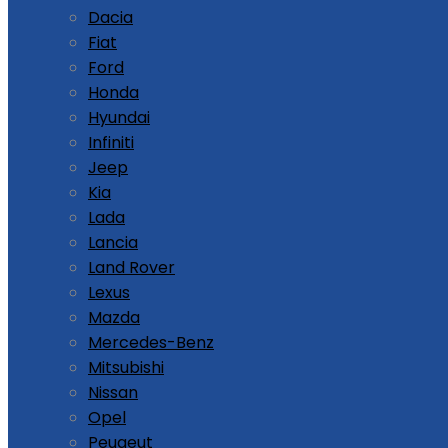
Dacia
Fiat
Ford
Honda
Hyundai
Infiniti
Jeep
Kia
Lada
Lancia
Land Rover
Lexus
Mazda
Mercedes-Benz
Mitsubishi
Nissan
Opel
Peugeut