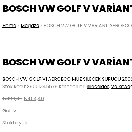
BOSCH VW GOLF V VARİANT
Home
»
Mağaza
»
BOSCH VW GOLF V VARİANT AEROECO 
BOSCH VW GOLF V VARİANT
BOSCH VW GOLF VI AEROECO MUZ SİLECEK SÜRÜCÜ 2008
Stok kodu:
S8001345579
Kategoriler:
Silecekler
,
Volkswa
Orijinal
Şu
₺
486,40
₺
454,40
fiyat:
andaki
Golf V
₺486,40.
fiyat:
₺454,40.
Stokta yok