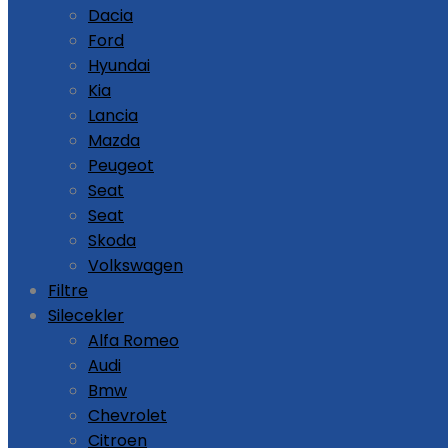
Dacia
Ford
Hyundai
Kia
Lancia
Mazda
Peugeot
Seat
Seat
Skoda
Volkswagen
Filtre
Silecekler
Alfa Romeo
Audi
Bmw
Chevrolet
Citroen