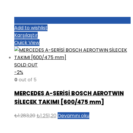
Add to wishlist
Karşılaştır
Quick View
SOLD OUT
-2%
0
out of 5
MERCEDES A-SERİSİ BOSCH AEROTWIN
SİLECEK TAKIMI [600/475 mm]
Orijinal
Şu
₺
1.283,20
₺
1.251,20
Devamını oku
fiyat:
andaki
₺1.283,20.
fiyat: