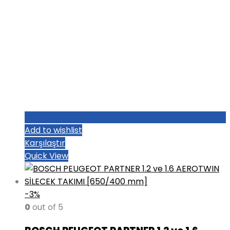
Add to wishlist
Karşılaştır
Quick View
-3%
0
out of 5