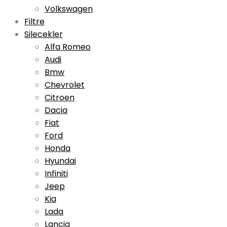
Volkswagen
Filtre
Silecekler
Alfa Romeo
Audi
Bmw
Chevrolet
Citroen
Dacia
Fiat
Ford
Honda
Hyundai
Infiniti
Jeep
Kia
Lada
Lancia