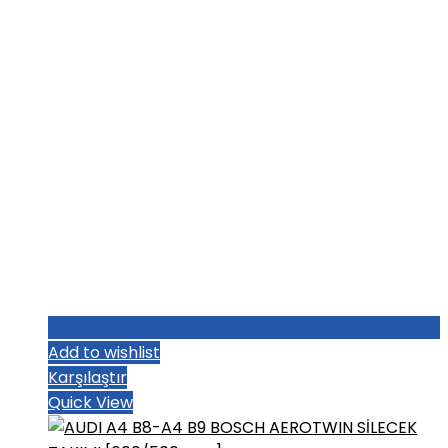
₺454,40.
Add to wishlist
Karşılaştır
Quick View