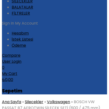
SİLECEKLER
BALATALAR
FİLTRELER
Sign In
My Account
Hesabım
İstek Listesi
Ödeme
Compare
User Login
0
My Cart
₺
0,00
Sepetim
Ana Sayfa
»
Silecekler
»
Volkswagen
»
BOSCH VW
PASSAT B7 AEROTWIN SİLECEK SETİ (600 / 475 mm)