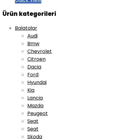
Ürün kategorileri
Balatalar
Audi
Bmw
Chevrolet
Citroen
Dacia
Ford
Hyundai
Kia
Lancia
Mazda
Peugeot
Seat
Seat
Skoda