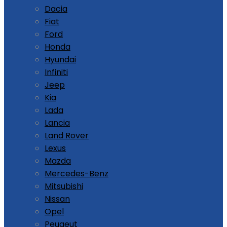
Dacia
Fiat
Ford
Honda
Hyundai
Infiniti
Jeep
Kia
Lada
Lancia
Land Rover
Lexus
Mazda
Mercedes-Benz
Mitsubishi
Nissan
Opel
Peugeut