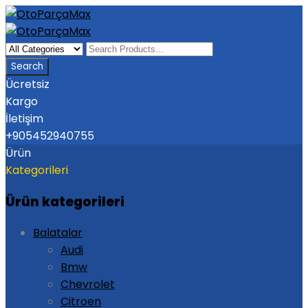
Ücretsiz
Kargo
İletişim
+905452940755
Ürün
Kategorileri
Ürün kategorileri
Balatalar
Audi
Bmw
Chevrolet
Citroen