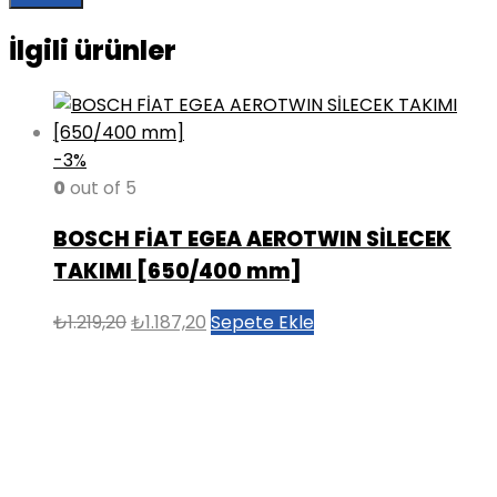
İlgili ürünler
-3%
0
out of 5
BOSCH FİAT EGEA AEROTWIN SİLECEK
TAKIMI [650/400 mm]
Orijinal
Şu
₺
1.219,20
₺
1.187,20
Sepete Ekle
fiyat:
andaki
₺1.219,20.
fiyat:
₺1.187,20.