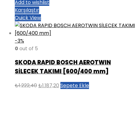
Add to wishlist
Karşılaştır
Quick View
-3%
0
out of 5
SKODA RAPID BOSCH AEROTWIN
SİLECEK TAKIMI [600/400 mm]
Orijinal
Şu
₺
1.222,40
₺
1.187,20
Sepete Ekle
fiyat:
andaki
₺1.222,40.
fiyat:
₺1.187,20.