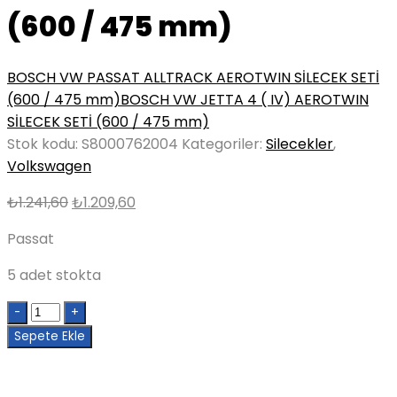
(600 / 475 mm)
BOSCH VW PASSAT ALLTRACK AEROTWIN SİLECEK SETİ
(600 / 475 mm)
BOSCH VW JETTA 4 ( IV) AEROTWIN
SİLECEK SETİ (600 / 475 mm)
Stok kodu:
S8000762004
Kategoriler:
Silecekler
,
Volkswagen
Orijinal
Şu
₺
1.241,60
₺
1.209,60
fiyat:
andaki
Passat
₺1.241,60.
fiyat:
₺1.209,60.
5 adet stokta
Quantity
Sepete Ekle