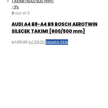
-3%
0
out of 5
AUDI A4 B8-A4 B9 BOSCH AEROTWIN
SİLECEK TAKIMI [600/500 mm]
Orijinal
Şu
₺
1.251,20
₺
1.219,20
Sepete Ekle
fiyat:
andaki
₺1.251,20.
fiyat:
₺1.219,20.