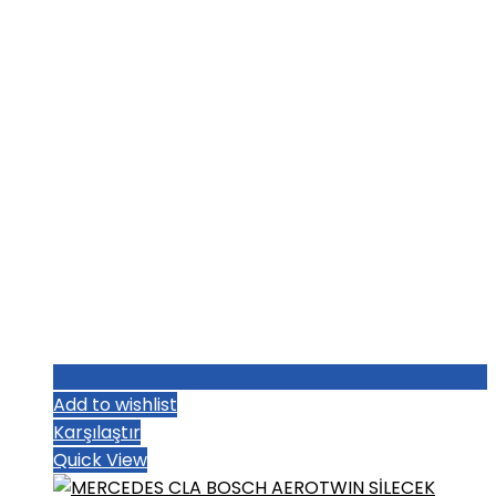
₺1.251,20.
Add to wishlist
Karşılaştır
Quick View