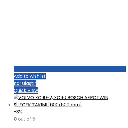
Add to wishlist
Karşılaştır
Quick View
-3%
0
out of 5