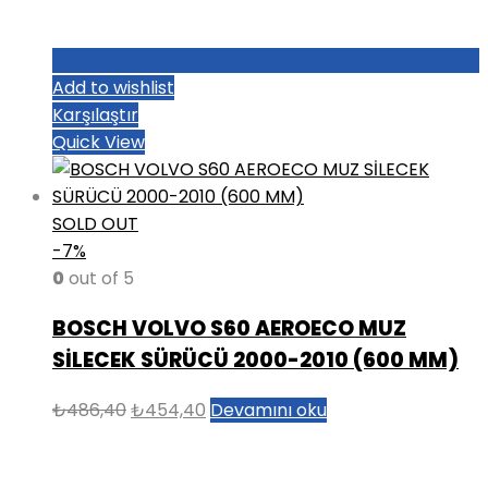
Add to wishlist
Karşılaştır
Quick View
SOLD OUT
-7%
0
out of 5
BOSCH VOLVO S60 AEROECO MUZ
SİLECEK SÜRÜCÜ 2000-2010 (600 MM)
Orijinal
Şu
₺
486,40
₺
454,40
Devamını oku
fiyat:
andaki
₺486,40.
fiyat: