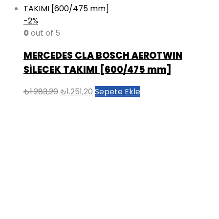
-2%
0
out of 5
MERCEDES CLA BOSCH AEROTWIN
SİLECEK TAKIMI [600/475 mm]
Orijinal
Şu
₺
1.283,20
₺
1.251,20
Sepete Ekle
fiyat:
andaki
₺1.283,20.
fiyat:
₺1.251,20.