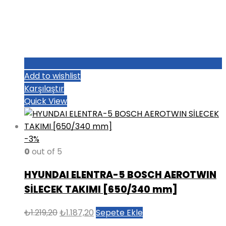
Add to wishlist
Karşılaştır
Quick View
-3%
0
out of 5
HYUNDAI ELENTRA-5 BOSCH AEROTWIN
SİLECEK TAKIMI [650/340 mm]
Orijinal
Şu
₺
1.219,20
₺
1.187,20
Sepete Ekle
fiyat:
andaki