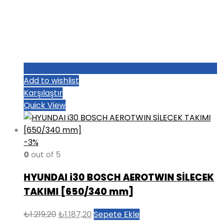
Add to wishlist
Karşılaştır
Quick View
-3%
0
out of 5
HYUNDAI i30 BOSCH AEROTWIN SİLECEK
TAKIMI [650/340 mm]
Orijinal
Şu
₺
1.219,20
₺
1.187,20
Sepete Ekle