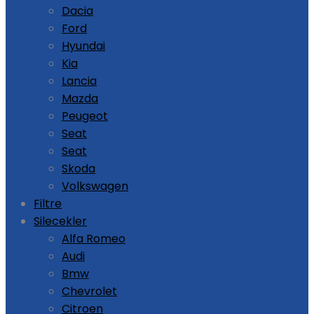
Dacia
Ford
Hyundai
Kia
Lancia
Mazda
Peugeot
Seat
Seat
Skoda
Volkswagen
Filtre
Silecekler
Alfa Romeo
Audi
Bmw
Chevrolet
Citroen