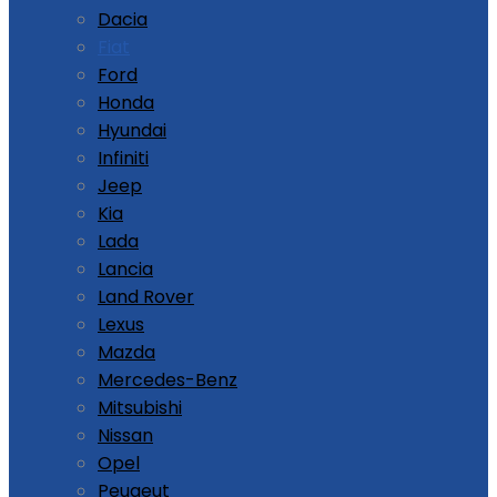
Dacia
Fiat
Ford
Honda
Hyundai
Infiniti
Jeep
Kia
Lada
Lancia
Land Rover
Lexus
Mazda
Mercedes-Benz
Mitsubishi
Nissan
Opel
Peugeut