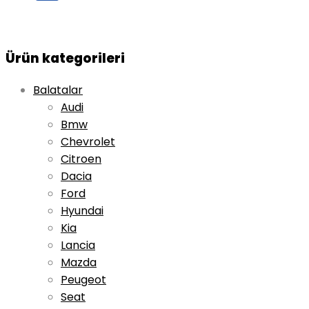
Ürün kategorileri
Balatalar
Audi
Bmw
Chevrolet
Citroen
Dacia
Ford
Hyundai
Kia
Lancia
Mazda
Peugeot
Seat