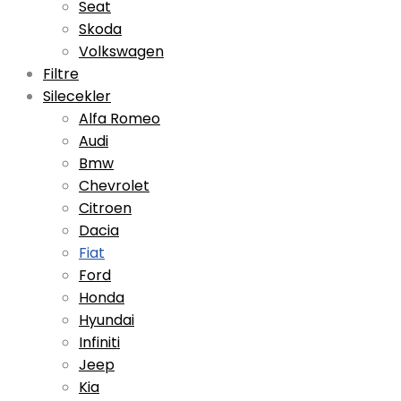
Seat
Skoda
Volkswagen
Filtre
Silecekler
Alfa Romeo
Audi
Bmw
Chevrolet
Citroen
Dacia
Fiat
Ford
Honda
Hyundai
Infiniti
Jeep
Kia