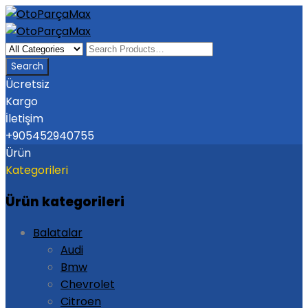
Ücretsiz
Kargo
İletişim
+905452940755
Ürün
Kategorileri
Ürün kategorileri
Balatalar
Audi
Bmw
Chevrolet
Citroen