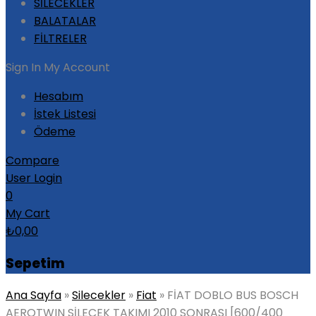
SİLECEKLER
BALATALAR
FİLTRELER
Sign In
My Account
Hesabım
İstek Listesi
Ödeme
Compare
User Login
0
My Cart
₺
0,00
Sepetim
Ana Sayfa
»
Silecekler
»
Fiat
»
FİAT DOBLO BUS BOSCH
AEROTWIN SİLECEK TAKIMI 2010 SONRASI [600/400