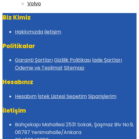
Volvo
Biz Kimiz
Hakkımızda
iletişim
Politikalar
Garanti Şartları
Gizlilik Politikası
İade Şartları
Ödeme ve Teslimat
Sitemap
Hesabınız
Hesabım
İstek Listesi
Sepetim
Siparişlerim
İletişim
Bahçekapı Mahallesi 2531 Sokak, Şaşmaz Blv No:9,
06797 Yenimahalle/Ankara