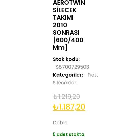
AEROTWIN
SİLECEK
TAKIMI
2010
SONRASI
[600/400
Mm]
Stok kodu:
S8700729503
Kategoriler:
Fiat
,
Silecekler
₺
1.219,20
Orijinal
Şu
₺
1.187,20
fiyat:
andaki
Doblo
₺1.219,20.
fiyat:
5 adet stokta
₺1.187,20.