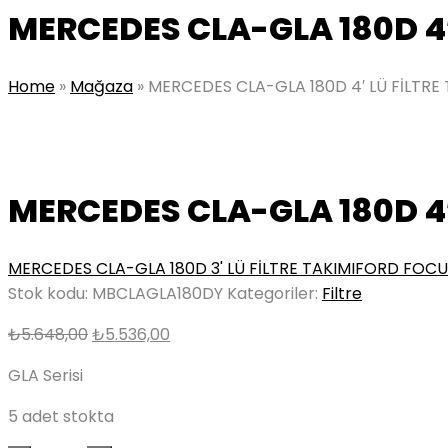
MERCEDES CLA-GLA 180D 4′
Home
»
Mağaza
»
MERCEDES CLA-GLA 180D 4′ LÜ FİLTRE 
MERCEDES CLA-GLA 180D 4′
MERCEDES CLA-GLA 180D 3' LÜ FİLTRE TAKIMI
FORD FOCUS 
Stok kodu:
MBCLAGLA180DY
Kategoriler:
Filtre
Orijinal
Şu
₺
5.648,00
₺
5.536,00
fiyat:
andaki
GLA Serisi
₺5.648,00.
fiyat:
₺5.536,00.
5 adet stokta