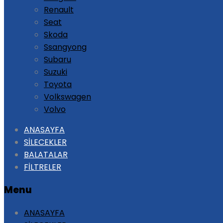
Renault
Seat
Skoda
Ssangyong
Subaru
Suzuki
Toyota
Volkswagen
Volvo
Skip
ANASAYFA
to
SİLECEKLER
content
BALATALAR
FİLTRELER
Menu
ANASAYFA