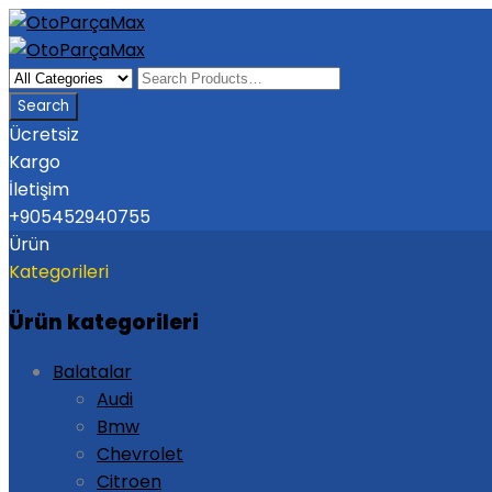
Ücretsiz
Kargo
İletişim
+905452940755
Ürün
Kategorileri
Ürün kategorileri
Balatalar
Audi
Bmw
Chevrolet
Citroen