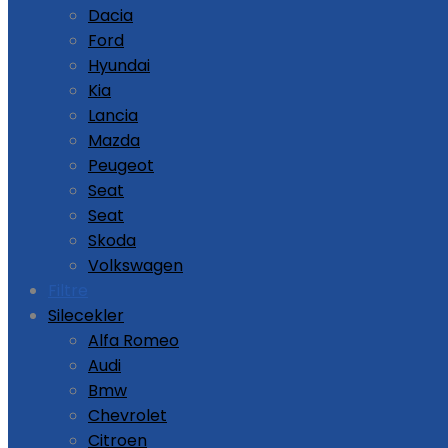
Dacia
Ford
Hyundai
Kia
Lancia
Mazda
Peugeot
Seat
Seat
Skoda
Volkswagen
Filtre
Silecekler
Alfa Romeo
Audi
Bmw
Chevrolet
Citroen