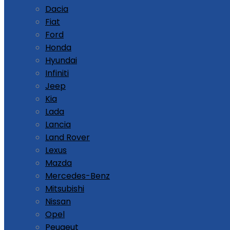
Dacia
Fiat
Ford
Honda
Hyundai
Infiniti
Jeep
Kia
Lada
Lancia
Land Rover
Lexus
Mazda
Mercedes-Benz
Mitsubishi
Nissan
Opel
Peugeut