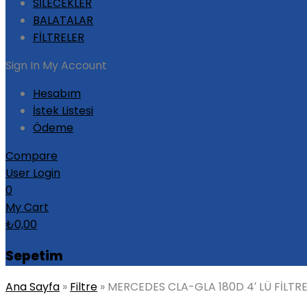
SİLECEKLER
BALATALAR
FİLTRELER
Sign In
My Account
Hesabım
İstek Listesi
Ödeme
Compare
User Login
0
My Cart
₺
0,00
Sepetim
Ana Sayfa
»
Filtre
»
MERCEDES CLA-GLA 180D 4′ LÜ FİLTRE