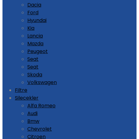
Dacia
Ford
Hyundai
Kia
Lancia
Mazda
Peugeot
Seat
Seat
Skoda
Volkswagen
Filtre
Silecekler
Alfa Romeo
Audi
Bmw
Chevrolet
Citroen