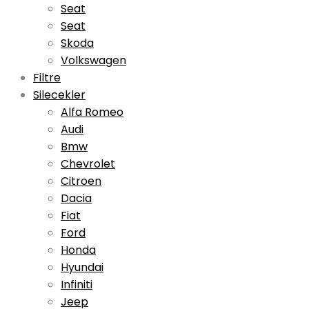
Seat
Seat
Skoda
Volkswagen
Filtre
Silecekler
Alfa Romeo
Audi
Bmw
Chevrolet
Citroen
Dacia
Fiat
Ford
Honda
Hyundai
Infiniti
Jeep