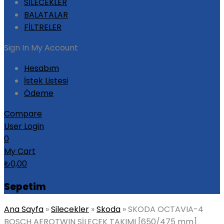
SİLECEKLER
BALATALAR
FİLTRELER
Sign In
My Account
Hesabım
İstek Listesi
Ödeme
Compare
User Login
0
My Cart
₺
0,00
Sepetim
Ana Sayfa
»
Silecekler
»
Skoda
»
SKODA OCTAVIA-4
BOSCH AEROTWIN SİLECEK TAKIMI [650/475 mm]