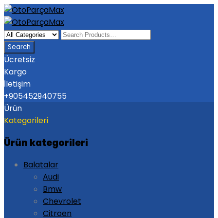
Ücretsiz
Kargo
İletişim
+905452940755
Ürün
Kategorileri
Ürün kategorileri
Balatalar
Audi
Bmw
Chevrolet
Citroen