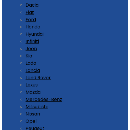
Dacia
Fiat
Ford
Honda
Hyundai
Infiniti
Jeep
Kia
Lada
Lancia
Land Rover
Lexus
Mazda
Mercedes-Benz
Mitsubishi
Nissan
Opel
Peugeut