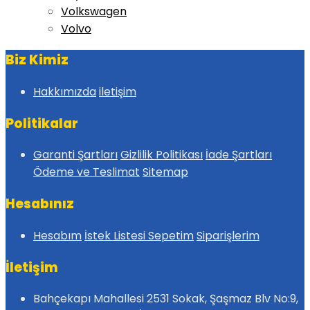
Volkswagen
Volvo
Biz Kimiz
Hakkımızda
iletişim
Politikalar
Garanti Şartları
Gizlilik Politikası
İade Şartları
Ödeme ve Teslimat
Sitemap
Hesabınız
Hesabım
İstek Listesi
Sepetim
Siparişlerim
İletişim
Bahçekapı Mahallesi 2531 Sokak, Şaşmaz Blv No:9,