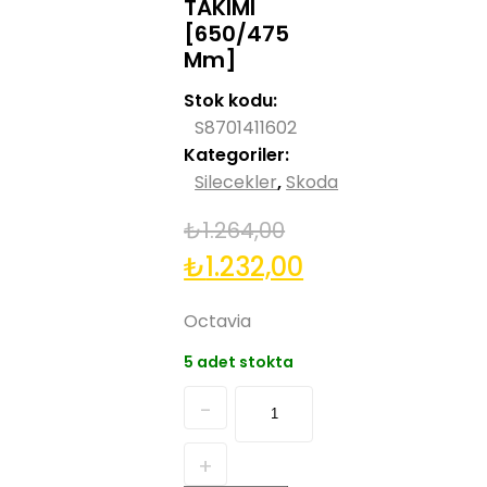
TAKIMI
[650/475
Mm]
Stok kodu:
S8701411602
Kategoriler:
Silecekler
,
Skoda
₺
1.264,00
Orijinal
Şu
₺
1.232,00
fiyat:
andaki
Octavia
₺1.264,00.
fiyat:
5 adet stokta
₺1.232,00.
Quantity