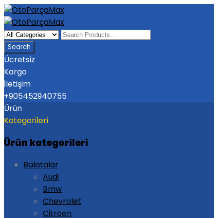
Ücretsiz
Kargo
İletişim
+905452940755
Ürün
Kategorileri
Ürün kategorileri
Balatalar
Audi
Bmw
Chevrolet
Citroen