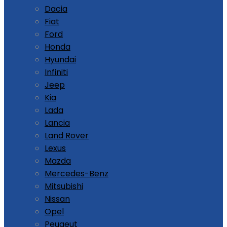
Dacia
Fiat
Ford
Honda
Hyundai
Infiniti
Jeep
Kia
Lada
Lancia
Land Rover
Lexus
Mazda
Mercedes-Benz
Mitsubishi
Nissan
Opel
Peugeut