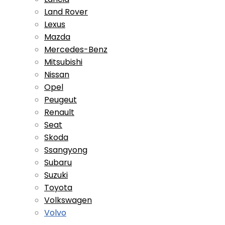
Land Rover
Lexus
Mazda
Mercedes-Benz
Mitsubishi
Nissan
Opel
Peugeut
Renault
Seat
Skoda
Ssangyong
Subaru
Suzuki
Toyota
Volkswagen
Volvo