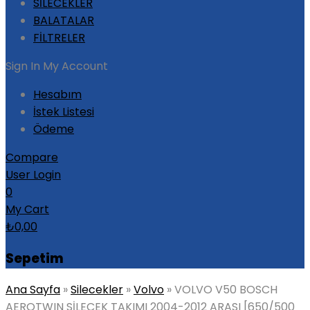
SİLECEKLER
BALATALAR
FİLTRELER
Sign In
My Account
Hesabım
İstek Listesi
Ödeme
Compare
User Login
0
My Cart
₺
0,00
Sepetim
Ana Sayfa
»
Silecekler
»
Volvo
»
VOLVO V50 BOSCH
AEROTWIN SİLECEK TAKIMI 2004-2012 ARASI [650/500