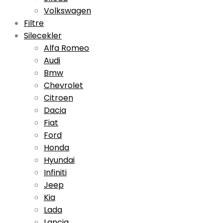
Volkswagen
Filtre
Silecekler
Alfa Romeo
Audi
Bmw
Chevrolet
Citroen
Dacia
Fiat
Ford
Honda
Hyundai
Infiniti
Jeep
Kia
Lada
Lancia