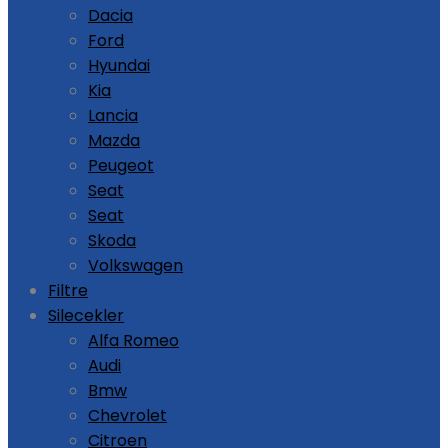
Dacia
Ford
Hyundai
Kia
Lancia
Mazda
Peugeot
Seat
Seat
Skoda
Volkswagen
Filtre
Silecekler
Alfa Romeo
Audi
Bmw
Chevrolet
Citroen