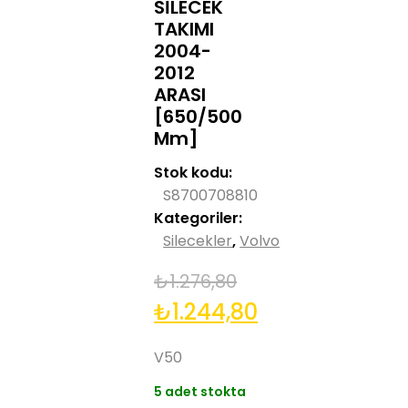
SİLECEK
TAKIMI
2004-
2012
ARASI
[650/500
Mm]
Stok kodu:
S8700708810
Kategoriler:
Silecekler
,
Volvo
₺
1.276,80
Orijinal
Şu
₺
1.244,80
fiyat:
andaki
V50
₺1.276,80.
fiyat:
5 adet stokta
₺1.244,80.