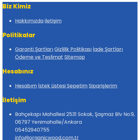
Biz Kimiz
Hakkımızda
iletişim
Politikalar
Garanti Şartları
Gizlilik Politikası
İade Şartları
Ödeme ve Teslimat
Sitemap
Hesabınız
Hesabım
İstek Listesi
Sepetim
Siparişlerim
İletişim
Bahçekapı Mahallesi 2531 Sokak, Şaşmaz Blv No:9,
06797 Yenimahalle/Ankara
05452940755
info@organicwood.com.tr