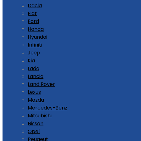
Dacia
Fiat
Ford
Honda
Hyundai
Infiniti
Jeep
Kia
Lada
Lancia
Land Rover
Lexus
Mazda
Mercedes-Benz
Mitsubishi
Nissan
Opel
Peugeut