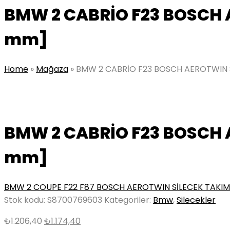
BMW 2 CABRİO F23 BOSCH 
mm]
Home
»
Mağaza
»
BMW 2 CABRİO F23 BOSCH AEROTWIN S
BMW 2 CABRİO F23 BOSCH 
mm]
BMW 2 COUPE F22 F87 BOSCH AEROTWIN SİLECEK TAKIM
Stok kodu:
S8700769603
Kategoriler:
Bmw
,
Silecekler
Orijinal
Şu
₺
1.206,40
₺
1.174,40