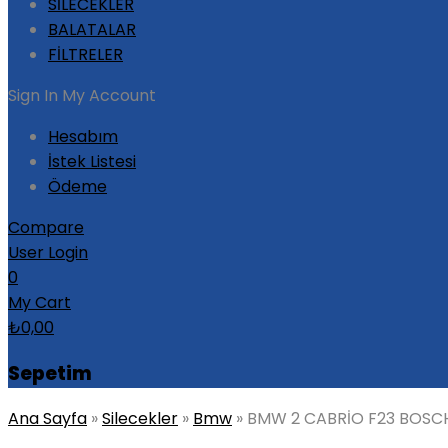
SİLECEKLER
BALATALAR
FİLTRELER
Sign In
My Account
Hesabım
İstek Listesi
Ödeme
Compare
User Login
0
My Cart
₺
0,00
Sepetim
Ana Sayfa
»
Silecekler
»
Bmw
»
BMW 2 CABRİO F23 BOSCH