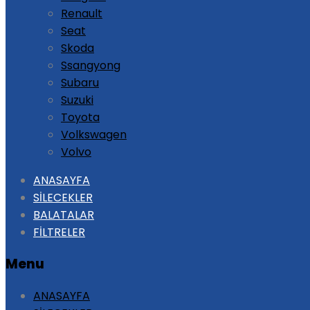
Renault
Seat
Skoda
Ssangyong
Subaru
Suzuki
Toyota
Volkswagen
Volvo
Skip
ANASAYFA
to
SİLECEKLER
content
BALATALAR
FİLTRELER
Menu
ANASAYFA