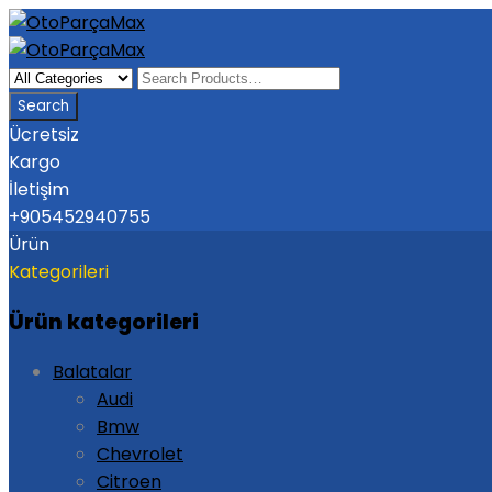
Ücretsiz
Kargo
İletişim
+905452940755
Ürün
Kategorileri
Ürün kategorileri
Balatalar
Audi
Bmw
Chevrolet
Citroen