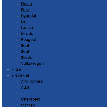
Dacia
Ford
Hyundai
Kia
Lancia
Mazda
Peugeot
Seat
Seat
Skoda
Volkswagen
Filtre
Silecekler
Alfa Romeo
Audi
Bmw
Chevrolet
Citroen