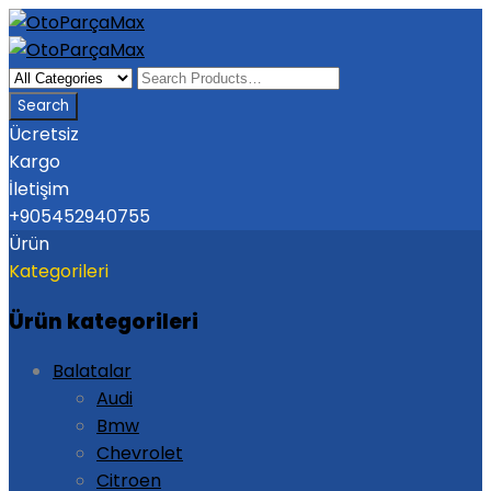
Ücretsiz
Kargo
İletişim
+905452940755
Ürün
Kategorileri
Ürün kategorileri
Balatalar
Audi
Bmw
Chevrolet
Citroen