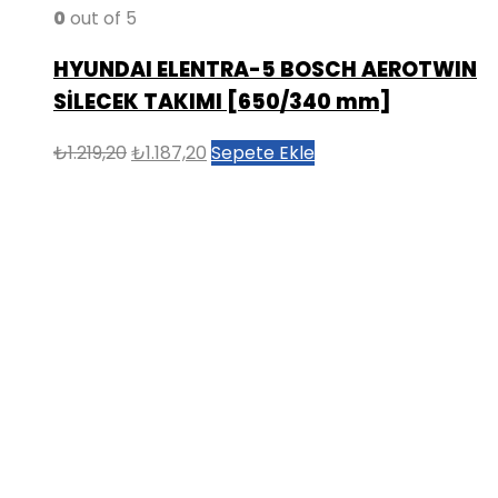
0
out of 5
HYUNDAI ELENTRA-5 BOSCH AEROTWIN
SİLECEK TAKIMI [650/340 mm]
Orijinal
Şu
₺
1.219,20
₺
1.187,20
Sepete Ekle
fiyat:
andaki
₺1.219,20.
fiyat:
₺1.187,20.