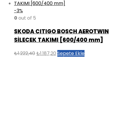
-3%
0
out of 5
SKODA CITIGO BOSCH AEROTWIN
SİLECEK TAKIMI [600/400 mm]
Orijinal
Şu
₺
1.222,40
₺
1.187,20
Sepete Ekle
fiyat:
andaki
₺1.222,40.
fiyat:
₺1.187,20.