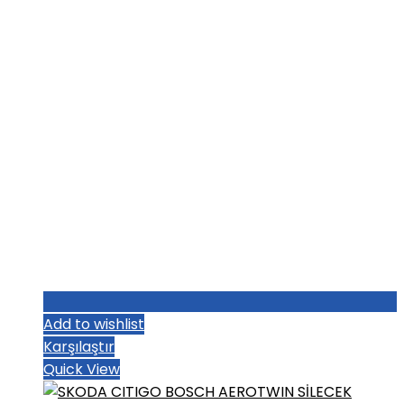
₺1.187,20.
Add to wishlist
Karşılaştır
Quick View