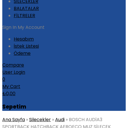
SİLECEKLER
BALATALAR
FİLTRELER
Sign In
My Account
Hesabım
İstek Listesi
Ödeme
Compare
User Login
0
My Cart
₺
0,00
Sepetim
Ana Sayfa
»
Silecekler
»
Audi
»
BOSCH AUDİA3
SPORTBACK HATCHBACK AEROECO MUZ SİLECEK