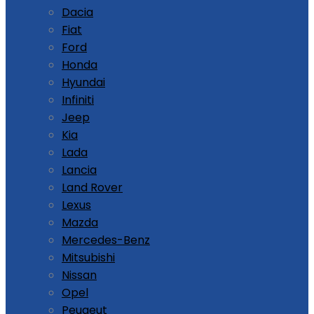
Dacia
Fiat
Ford
Honda
Hyundai
Infiniti
Jeep
Kia
Lada
Lancia
Land Rover
Lexus
Mazda
Mercedes-Benz
Mitsubishi
Nissan
Opel
Peugeut