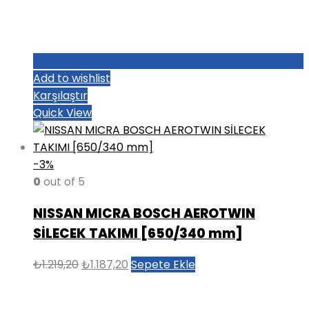
Add to wishlist
Karşılaştır
Quick View
-3%
0
out of 5
NISSAN MICRA BOSCH AEROTWIN
SİLECEK TAKIMI [650/340 mm]
Orijinal
Şu
₺
1.219,20
₺
1.187,20
Sepete Ekle
fiyat:
andaki
₺1.219,20.
fiyat: