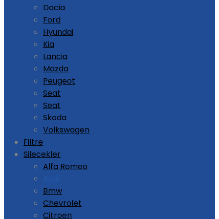
Dacia
Ford
Hyundai
Kia
Lancia
Mazda
Peugeot
Seat
Seat
Skoda
Volkswagen
Filtre
Silecekler
Alfa Romeo
Audi
Bmw
Chevrolet
Citroen