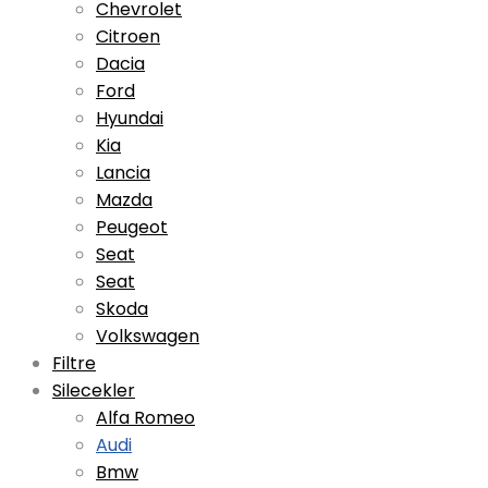
Chevrolet
Citroen
Dacia
Ford
Hyundai
Kia
Lancia
Mazda
Peugeot
Seat
Seat
Skoda
Volkswagen
Filtre
Silecekler
Alfa Romeo
Audi
Bmw