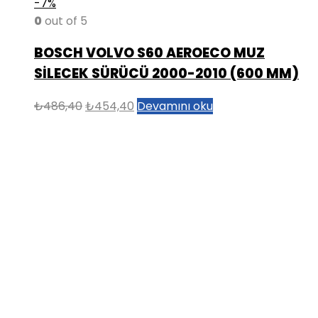
-7%
0
out of 5
BOSCH VOLVO S60 AEROECO MUZ
SİLECEK SÜRÜCÜ 2000-2010 (600 MM)
Orijinal
Şu
₺
486,40
₺
454,40
Devamını oku
fiyat:
andaki
₺486,40.
fiyat:
₺454,40.