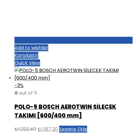
Add to wishlist
Karşılaştır
Quick View
-3%
0
out of 5
POLO-5 BOSCH AEROTWIN SİLECEK
TAKIMI [600/400 mm]
Orijinal
Şu
₺
1.222,40
₺
1.187,20
Sepete Ekle