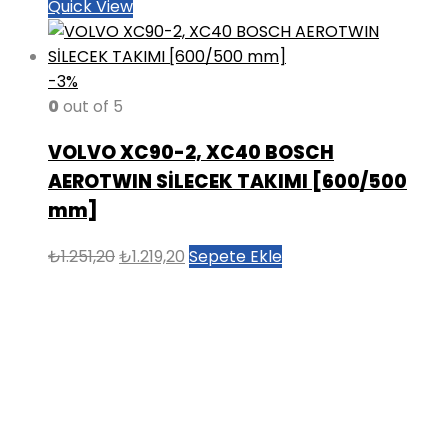
Quick View
-3%
0
out of 5
VOLVO XC90-2, XC40 BOSCH
AEROTWIN SİLECEK TAKIMI [600/500
mm]
Orijinal
Şu
₺
1.251,20
₺
1.219,20
Sepete Ekle
fiyat:
andaki
₺1.251,20.
fiyat:
₺1.219,20.