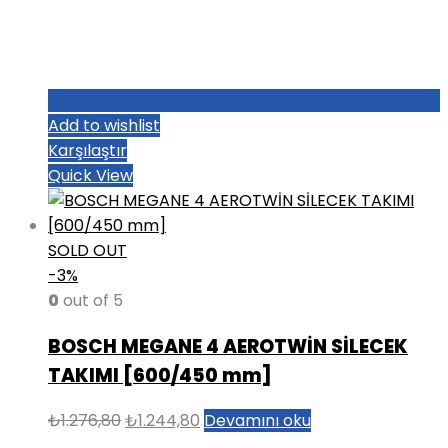
Add to wishlist
Karşılaştır
Quick View
SOLD OUT
-3%
0
out of 5
BOSCH MEGANE 4 AEROTWİN SİLECEK
TAKIMI [600/450 mm]
Orijinal
Şu
₺
1.276,80
₺
1.244,80
Devamını oku
fiyat:
andaki