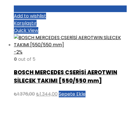
Add to wishlist
Karşılaştır
Quick View
-2%
0
out of 5
BOSCH MERCEDES CSERİSİ AEROTWIN
SİLECEK TAKIMI [550/550 mm]
Orijinal
Şu
₺
1.376,00
₺
1.344,00
Sepete Ekle
fiyat:
andaki
₺1.376,00.
fiyat:
₺1.344,00.