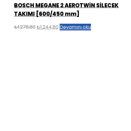
BOSCH MEGANE 2 AEROTWİN SİLECEK
TAKIMI [600/450 mm]
Orijinal
Şu
₺
1.276,80
₺
1.244,80
Devamını oku
fiyat:
andaki
₺1.276,80.
fiyat:
₺1.244,80.