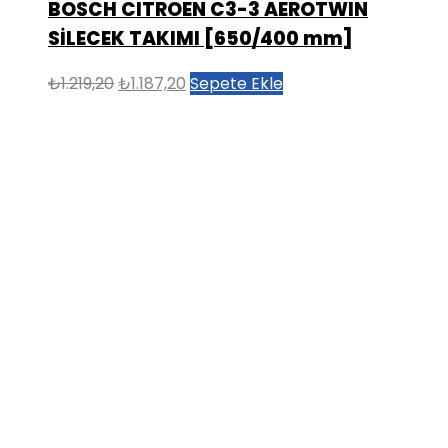
BOSCH CITROEN C3-3 AEROTWIN
SİLECEK TAKIMI [650/400 mm]
Orijinal
Şu
₺
1.219,20
₺
1.187,20
Sepete Ekle
fiyat:
andaki
₺1.219,20.
fiyat:
₺1.187,20.