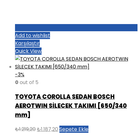
Add to wishlist
Karşılaştır
Quick View
-3%
0
out of 5
TOYOTA COROLLA SEDAN BOSCH
AEROTWIN SİLECEK TAKIMI [650/340
mm]
Orijinal
Şu
₺
1.219,20
₺
1.187,20
Sepete Ekle
fiyat:
andaki