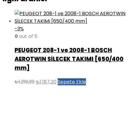
-3%
0
out of 5
PEUGEOT 208-1 ve 2008-1 BOSCH
AEROTWIN SİLECEK TAKIMI [650/400
mm]
Orijinal
Şu
₺
1.219,20
₺
1.187,20
Sepete Ekle
fiyat:
andaki
₺1.219,20.
fiyat:
₺1.187,20.