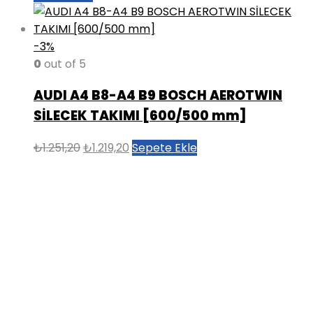
-3%
0
out of 5
AUDI A4 B8-A4 B9 BOSCH AEROTWIN
SİLECEK TAKIMI [600/500 mm]
Orijinal
Şu
₺
1.251,20
₺
1.219,20
Sepete Ekle
fiyat:
andaki
₺1.251,20.
fiyat:
₺1.219,20.