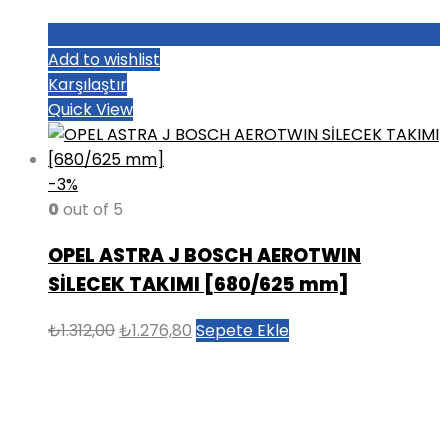
Add to wishlist
Karşılaştır
Quick View
-3%
0
out of 5
OPEL ASTRA J BOSCH AEROTWIN
SİLECEK TAKIMI [680/625 mm]
Orijinal
Şu
₺
1.312,00
₺
1.276,80
Sepete Ekle
fiyat:
andaki
₺1.312,00.
fiyat:
₺1.276,80.