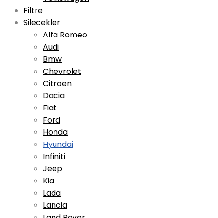
Filtre
Silecekler
Alfa Romeo
Audi
Bmw
Chevrolet
Citroen
Dacia
Fiat
Ford
Honda
Hyundai
Infiniti
Jeep
Kia
Lada
Lancia
Land Rover