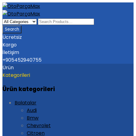
Ücretsiz
Kargo
İletişim
+905452940755
Ürün
Kategorileri
Ürün kategorileri
Balatalar
Audi
Bmw
Chevrolet
Citroen