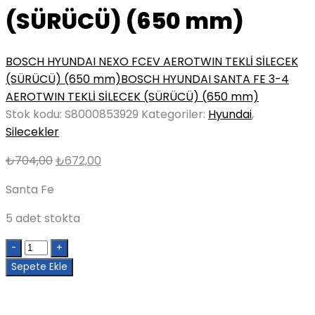
(SÜRÜCÜ) (650 mm)
BOSCH HYUNDAI NEXO FCEV AEROTWIN TEKLİ SİLECEK
(SÜRÜCÜ) (650 mm)
BOSCH HYUNDAI SANTA FE 3-4
AEROTWIN TEKLİ SİLECEK (SÜRÜCÜ) (650 mm)
Stok kodu:
S8000853929
Kategoriler:
Hyundai
,
Silecekler
Orijinal
Şu
₺
704,00
₺
672,00
fiyat:
andaki
Santa Fe
₺704,00.
fiyat:
₺672,00.
5 adet stokta
Quantity
Sepete Ekle