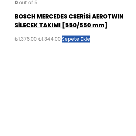
0
out of 5
BOSCH MERCEDES CSERİSİ AEROTWIN
SİLECEK TAKIMI [550/550 mm]
Orijinal
Şu
₺
1.376,00
₺
1.344,00
Sepete Ekle
fiyat:
andaki
₺1.376,00.
fiyat:
₺1.344,00.