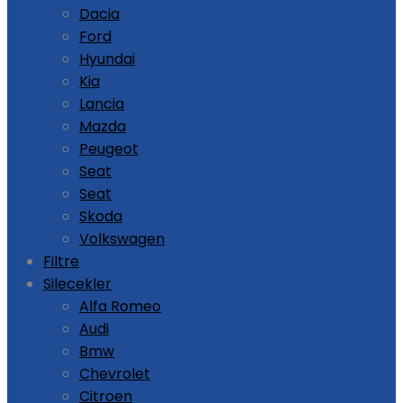
Dacia
Ford
Hyundai
Kia
Lancia
Mazda
Peugeot
Seat
Seat
Skoda
Volkswagen
Filtre
Silecekler
Alfa Romeo
Audi
Bmw
Chevrolet
Citroen