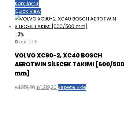
Karşılaştır
Quick View
-3%
0
out of 5
VOLVO XC90-2, XC40 BOSCH
AEROTWIN SİLECEK TAKIMI [600/500
mm]
Orijinal
Şu
₺
1.251,20
₺
1.219,20
Sepete Ekle
fiyat:
andaki
₺1.251,20.
fiyat:
₺1.219,20.