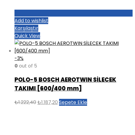
Add to wishlist
Karşılaştır
Quick View
-3%
0
out of 5
POLO-5 BOSCH AEROTWIN SİLECEK
TAKIMI [600/400 mm]
Orijinal
Şu
₺
1.222,40
₺
1.187,20
Sepete Ekle
fiyat:
andaki
₺1.222,40.
fiyat:
₺1.187,20.