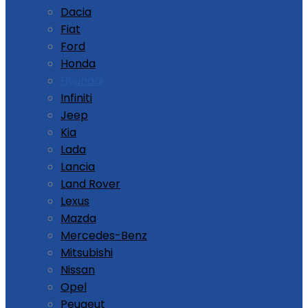
Dacia
Fiat
Ford
Honda
Hyundai
Infiniti
Jeep
Kia
Lada
Lancia
Land Rover
Lexus
Mazda
Mercedes-Benz
Mitsubishi
Nissan
Opel
Peugeut