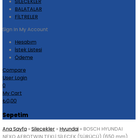
SİLECEKLER
BALATALAR
FİLTRELER
Sign In
My Account
Hesabım
İstek Listesi
Ödeme
Compare
User Login
0
My Cart
₺
0,00
Sepetim
Ana Sayfa
»
Silecekler
»
Hyundai
»
BOSCH HYUNDAI
NEXO AEROTWIN TEKLİ SİLECEK (SÜRÜCÜ) (650 mm)