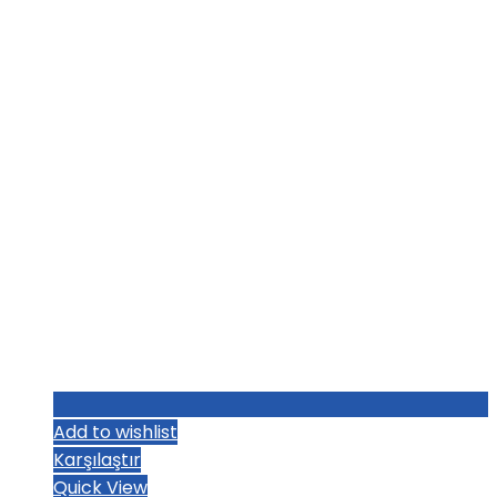
₺1.219,20.
fiyat:
₺1.187,20.
Add to wishlist
Karşılaştır
Quick View