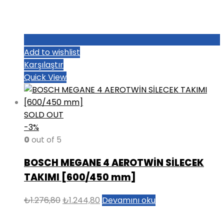
Add to wishlist
Karşılaştır
Quick View
SOLD OUT
-3%
0
out of 5
BOSCH MEGANE 4 AEROTWİN SİLECEK
TAKIMI [600/450 mm]
Orijinal
Şu
₺
1.276,80
₺
1.244,80
Devamını oku
fiyat:
andaki