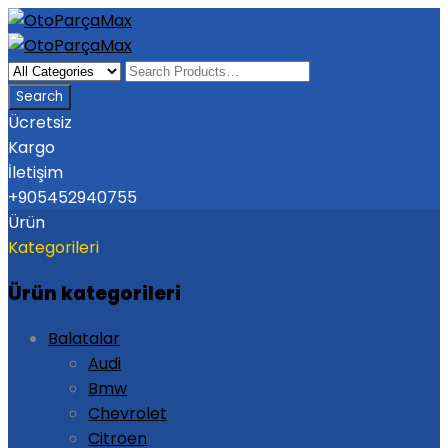
Ücretsiz
Kargo
İletişim
+905452940755
Ürün
Kategorileri
Ürün kategorileri
Balatalar
Audi
Bmw
Chevrolet
Citroen