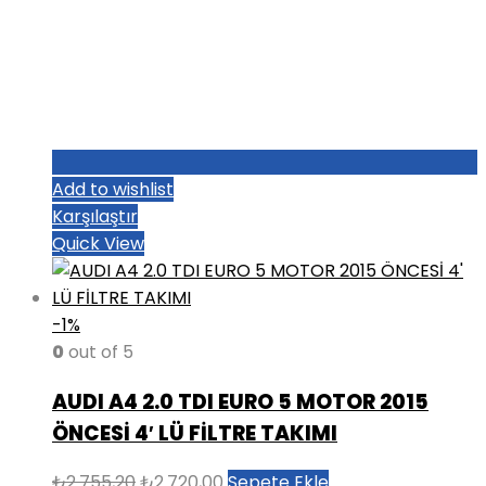
Add to wishlist
Karşılaştır
Quick View
-1%
0
out of 5
AUDI A4 2.0 TDI EURO 5 MOTOR 2015
ÖNCESİ 4′ LÜ FİLTRE TAKIMI
Orijinal
Şu
₺
2.755,20
₺
2.720,00
Sepete Ekle