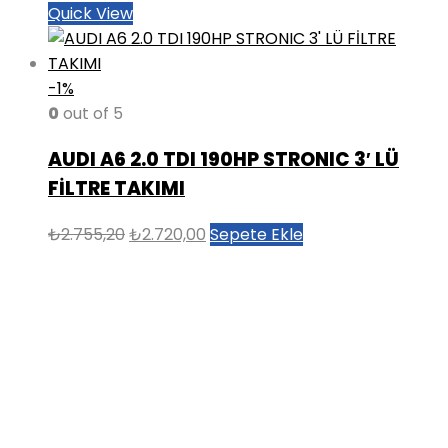
Quick View
-1%
0
out of 5
AUDI A6 2.0 TDI 190HP STRONIC 3′ LÜ
FİLTRE TAKIMI
Orijinal
Şu
₺
2.755,20
₺
2.720,00
Sepete Ekle
fiyat:
andaki
₺2.755,20.
fiyat:
₺2.720,00.