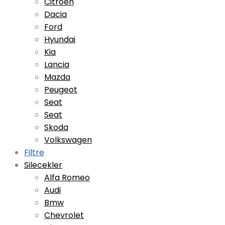
Citroen
Dacia
Ford
Hyundai
Kia
Lancia
Mazda
Peugeot
Seat
Seat
Skoda
Volkswagen
Filtre
Silecekler
Alfa Romeo
Audi
Bmw
Chevrolet