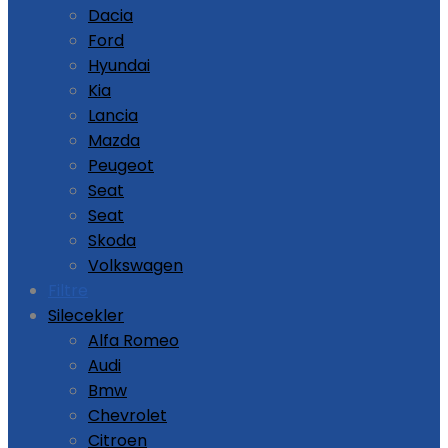
Dacia
Ford
Hyundai
Kia
Lancia
Mazda
Peugeot
Seat
Seat
Skoda
Volkswagen
Filtre
Silecekler
Alfa Romeo
Audi
Bmw
Chevrolet
Citroen