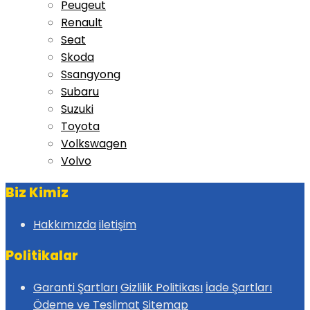
Peugeut
Renault
Seat
Skoda
Ssangyong
Subaru
Suzuki
Toyota
Volkswagen
Volvo
Biz Kimiz
Hakkımızda
iletişim
Politikalar
Garanti Şartları
Gizlilik Politikası
İade Şartları
Ödeme ve Teslimat
Sitemap