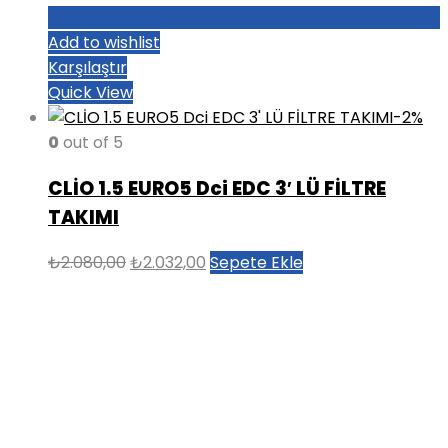
Add to wishlist
Karşılaştır
Quick View
-2%
0
out of 5
CLİO 1.5 EURO5 Dci EDC 3′ LÜ FİLTRE
TAKIMI
Orijinal
Şu
₺
2.080,00
₺
2.032,00
Sepete Ekle
fiyat:
andaki
₺2.080,00.
fiyat:
₺2.032,00.