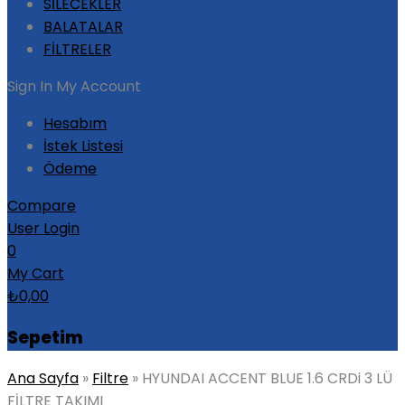
SİLECEKLER
BALATALAR
FİLTRELER
Sign In
My Account
Hesabım
İstek Listesi
Ödeme
Compare
User Login
0
My Cart
₺
0,00
Sepetim
Ana Sayfa
»
Filtre
»
HYUNDAI ACCENT BLUE 1.6 CRDi 3 LÜ
FİLTRE TAKIMI