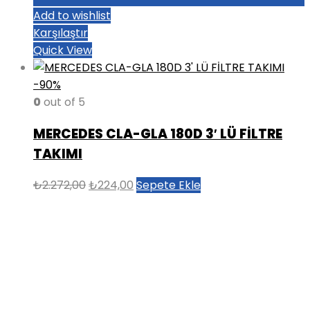
Add to wishlist
Karşılaştır
Quick View
-90%
0
out of 5
MERCEDES CLA-GLA 180D 3′ LÜ FİLTRE
TAKIMI
Orijinal
Şu
₺
2.272,00
₺
224,00
Sepete Ekle
fiyat:
andaki
₺2.272,00.
fiyat:
₺224,00.