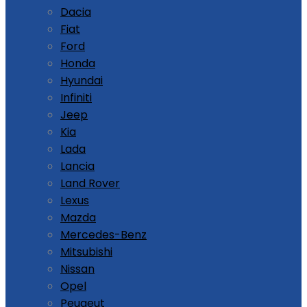
Dacia
Fiat
Ford
Honda
Hyundai
Infiniti
Jeep
Kia
Lada
Lancia
Land Rover
Lexus
Mazda
Mercedes-Benz
Mitsubishi
Nissan
Opel
Peugeut