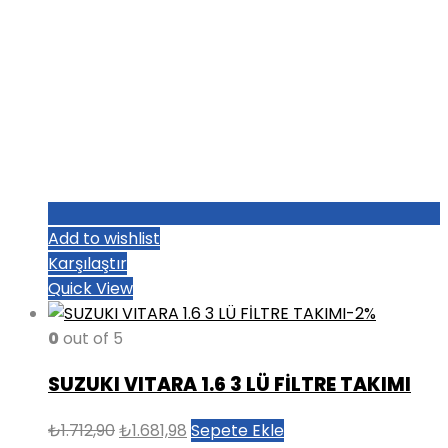
Add to wishlist
Karşılaştır
Quick View
-2%
0
out of 5
SUZUKI VITARA 1.6 3 LÜ FİLTRE TAKIMI
Orijinal
Şu
₺
1.712,90
₺
1.681,98
Sepete Ekle