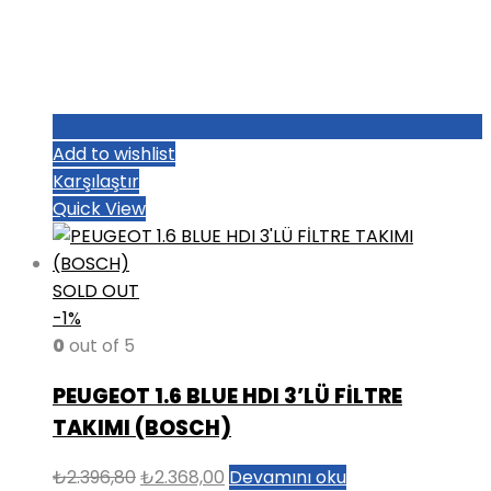
Add to wishlist
Karşılaştır
Quick View
SOLD OUT
-1%
0
out of 5
PEUGEOT 1.6 BLUE HDI 3’LÜ FİLTRE
TAKIMI (BOSCH)
Orijinal
Şu
₺
2.396,80
₺
2.368,00
Devamını oku