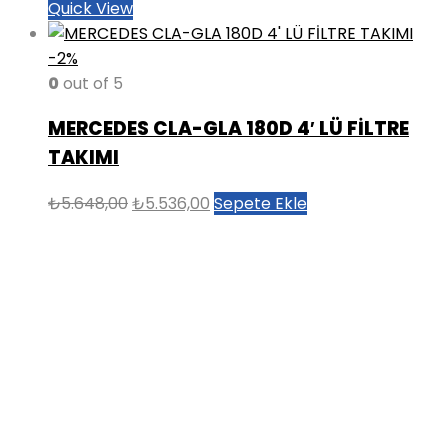
Quick View
-2%
0
out of 5
MERCEDES CLA-GLA 180D 4′ LÜ FİLTRE
TAKIMI
Orijinal
Şu
₺
5.648,00
₺
5.536,00
Sepete Ekle
fiyat:
andaki
₺5.648,00.
fiyat:
₺5.536,00.