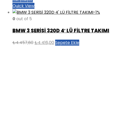
Quick View
-1%
0
out of 5
BMW 3 SERİSİ 320D 4′ LÜ FİLTRE TAKIMI
Orijinal
Şu
₺
4.457,60
₺
4.416,00
Sepete Ekle
fiyat:
andaki
₺4.457,60.
fiyat:
₺4.416,00.