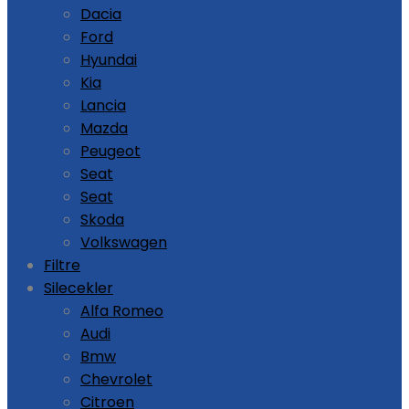
Dacia
Ford
Hyundai
Kia
Lancia
Mazda
Peugeot
Seat
Seat
Skoda
Volkswagen
Filtre
Silecekler
Alfa Romeo
Audi
Bmw
Chevrolet
Citroen