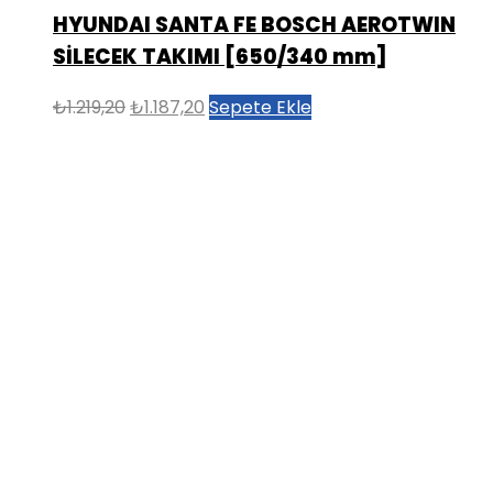
HYUNDAI SANTA FE BOSCH AEROTWIN
SİLECEK TAKIMI [650/340 mm]
Orijinal
Şu
₺
1.219,20
₺
1.187,20
Sepete Ekle
fiyat:
andaki
₺1.219,20.
fiyat:
₺1.187,20.