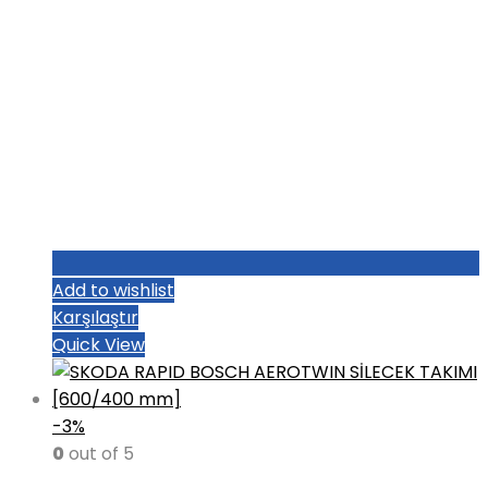
Add to wishlist
Karşılaştır
Quick View
-3%
0
out of 5