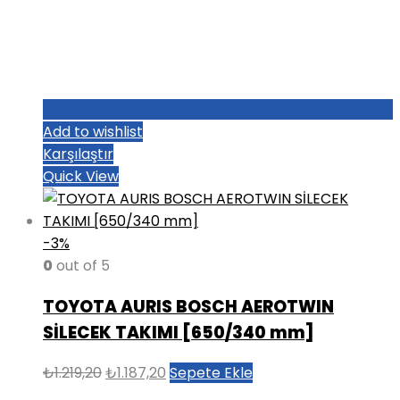
Add to wishlist
Karşılaştır
Quick View
-3%
0
out of 5
TOYOTA AURIS BOSCH AEROTWIN
SİLECEK TAKIMI [650/340 mm]
Orijinal
Şu
₺
1.219,20
₺
1.187,20
Sepete Ekle
fiyat:
andaki