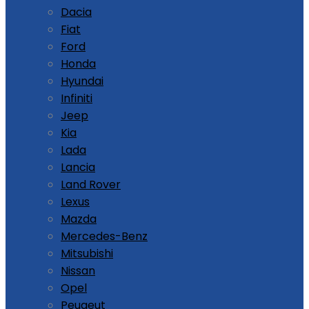
Dacia
Fiat
Ford
Honda
Hyundai
Infiniti
Jeep
Kia
Lada
Lancia
Land Rover
Lexus
Mazda
Mercedes-Benz
Mitsubishi
Nissan
Opel
Peugeut