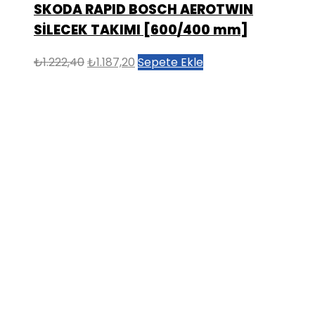
SKODA RAPID BOSCH AEROTWIN
SİLECEK TAKIMI [600/400 mm]
Orijinal
Şu
₺
1.222,40
₺
1.187,20
Sepete Ekle
fiyat:
andaki
₺1.222,40.
fiyat:
₺1.187,20.