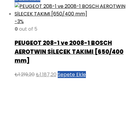
-3%
0
out of 5
PEUGEOT 208-1 ve 2008-1 BOSCH
AEROTWIN SİLECEK TAKIMI [650/400
mm]
Orijinal
Şu
₺
1.219,20
₺
1.187,20
Sepete Ekle
fiyat:
andaki
₺1.219,20.
fiyat:
₺1.187,20.