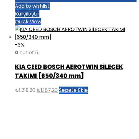
Add to wishlist
Karşılaştır
Quick View
-3%
0
out of 5
KIA CEED BOSCH AEROTWIN SİLECEK
TAKIMI [650/340 mm]
Orijinal
Şu
₺
1.219,20
₺
1.187,20
Sepete Ekle
fiyat:
andaki
₺1.219,20.
fiyat:
₺1.187,20.