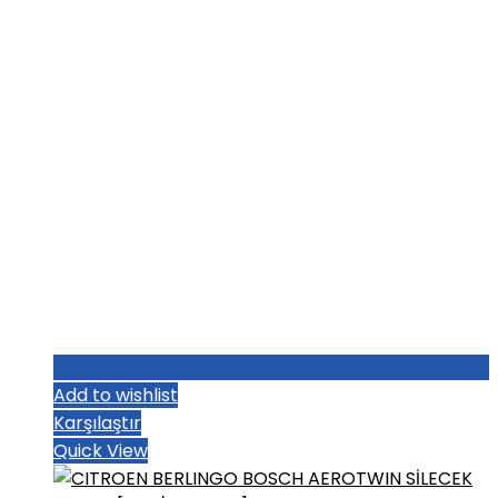
₺1.187,20.
Add to wishlist
Karşılaştır
Quick View