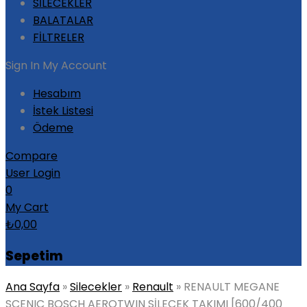
SİLECEKLER
BALATALAR
FİLTRELER
Sign In
My Account
Hesabım
İstek Listesi
Ödeme
Compare
User Login
0
My Cart
₺
0,00
Sepetim
Ana Sayfa
»
Silecekler
»
Renault
»
RENAULT MEGANE
SCENIC BOSCH AEROTWIN SİLECEK TAKIMI [600/400