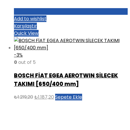
Add to wishlist
Karşılaştır
Quick View
-3%
0
out of 5
BOSCH FİAT EGEA AEROTWIN SİLECEK
TAKIMI [650/400 mm]
Orijinal
Şu
₺
1.219,20
₺
1.187,20
Sepete Ekle
fiyat:
andaki
₺1.219,20.
fiyat:
₺1.187,20.