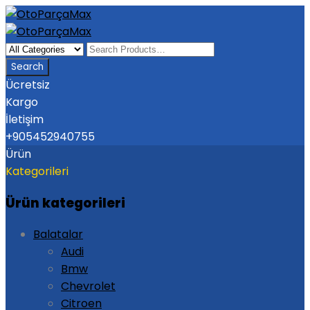
Ücretsiz
Kargo
İletişim
+905452940755
Ürün
Kategorileri
Ürün kategorileri
Balatalar
Audi
Bmw
Chevrolet
Citroen