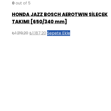
0
out of 5
HONDA JAZZ BOSCH AEROTWIN SİLECEK
TAKIMI [650/340 mm]
Orijinal
Şu
₺
1.219,20
₺
1.187,20
Sepete Ekle
fiyat:
andaki
₺1.219,20.
fiyat:
₺1.187,20.