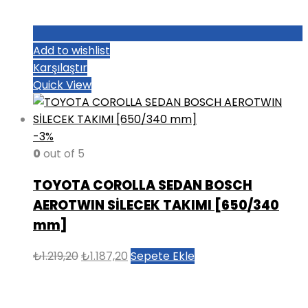
Add to wishlist
Karşılaştır
Quick View
-3%
0
out of 5
TOYOTA COROLLA SEDAN BOSCH
AEROTWIN SİLECEK TAKIMI [650/340
mm]
Orijinal
Şu
₺
1.219,20
₺
1.187,20
Sepete Ekle
fiyat:
andaki
₺1.219,20.
fiyat:
₺1.187,20.