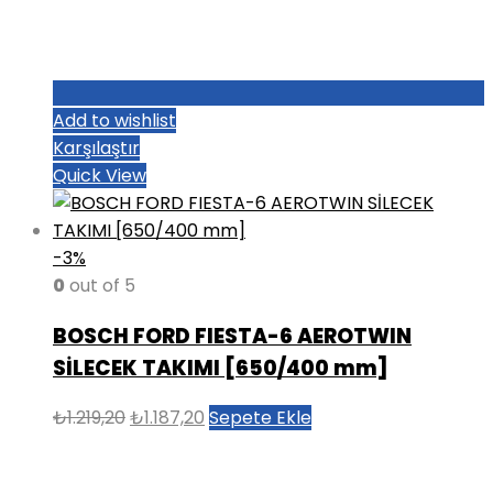
Add to wishlist
Karşılaştır
Quick View
-3%
0
out of 5
BOSCH FORD FIESTA-6 AEROTWIN
SİLECEK TAKIMI [650/400 mm]
Orijinal
Şu
₺
1.219,20
₺
1.187,20
Sepete Ekle
fiyat:
andaki
₺1.219,20.
fiyat: