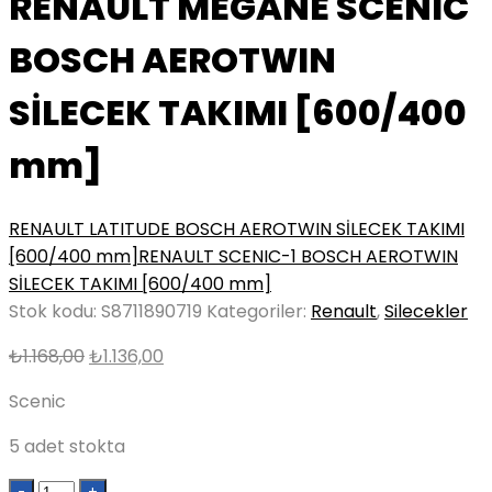
RENAULT MEGANE SCENIC
BOSCH AEROTWIN
SİLECEK TAKIMI [600/400
mm]
RENAULT LATITUDE BOSCH AEROTWIN SİLECEK TAKIMI
[600/400 mm]
RENAULT SCENIC-1 BOSCH AEROTWIN
SİLECEK TAKIMI [600/400 mm]
Stok kodu:
S8711890719
Kategoriler:
Renault
,
Silecekler
Orijinal
Şu
₺
1.168,00
₺
1.136,00
fiyat:
andaki
Scenic
₺1.168,00.
fiyat:
₺1.136,00.
5 adet stokta
Quantity