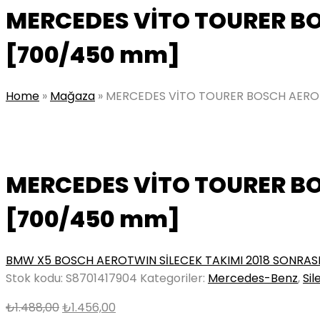
MERCEDES VİTO TOURER BO
[700/450 mm]
Home
»
Mağaza
»
MERCEDES VİTO TOURER BOSCH AEROT
MERCEDES VİTO TOURER BO
[700/450 mm]
BMW X5 BOSCH AEROTWIN SİLECEK TAKIMI 2018 SONRAS
Stok kodu:
S8701417904
Kategoriler:
Mercedes-Benz
,
Sil
Orijinal
Şu
₺
1.488,00
₺
1.456,00