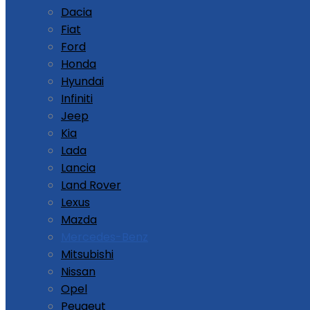
Dacia
Fiat
Ford
Honda
Hyundai
Infiniti
Jeep
Kia
Lada
Lancia
Land Rover
Lexus
Mazda
Mercedes-Benz
Mitsubishi
Nissan
Opel
Peugeut