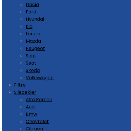
Dacia
Ford
Hyundai
Kia
Lancia
Mazda
Peugeot
Seat
Seat
Skoda
Volkswagen
Filtre
Silecekler
Alfa Romeo
Audi
Bmw
Chevrolet
Citroen