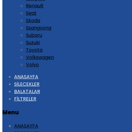
Renault
Seat
Skoda
Ssangyong
Subaru
Suzuki
Toyota
Volkswagen
Volvo
Skip
ANASAYFA
to
SİLECEKLER
content
BALATALAR
FİLTRELER
Menu
ANASAYFA