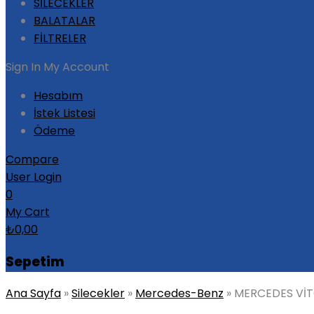
SİLECEKLER
BALATALAR
FİLTRELER
Sign In
My Account
Hesabım
İstek Listesi
Ödeme
Compare
User Login
0
My Cart
₺
0,00
Sepetim
Ana Sayfa
»
Silecekler
»
Mercedes-Benz
»
MERCEDES VİT