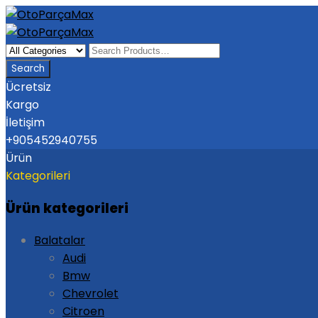
Ücretsiz
Kargo
İletişim
+905452940755
Ürün
Kategorileri
Ürün kategorileri
Balatalar
Audi
Bmw
Chevrolet
Citroen