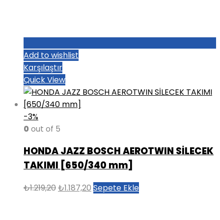
Add to wishlist
Karşılaştır
Quick View
-3%
0
out of 5
HONDA JAZZ BOSCH AEROTWIN SİLECEK
TAKIMI [650/340 mm]
Orijinal
Şu
₺
1.219,20
₺
1.187,20
Sepete Ekle
fiyat:
andaki
₺1.219,20.
fiyat: