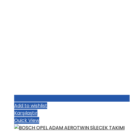
₺1.187,20.
Add to wishlist
Karşılaştır
Quick View