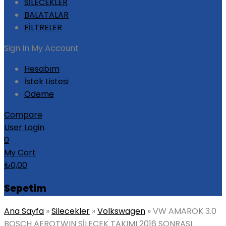
SİLECEKLER
BALATALAR
FİLTRELER
Sign In
My Account
Hesabım
İstek Listesi
Ödeme
Compare
User Login
0
My Cart
₺
0,00
Sepetim
Ana Sayfa
»
Silecekler
»
Volkswagen
»
VW AMAROK 3.0
BOSCH AEROTWIN SİLECEK TAKIMI 2016 SONRASI