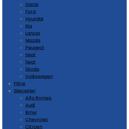
Dacia
Ford
Hyundai
Kia
Lancia
Mazda
Peugeot
Seat
Seat
Skoda
Volkswagen
Filtre
Silecekler
Alfa Romeo
Audi
Bmw
Chevrolet
Citroen