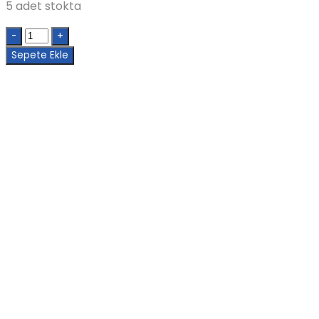
₺1.228,80.
5 adet stokta
Quantity
Sepete Ekle