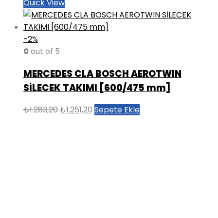
Quick View
-2%
0
out of 5
MERCEDES CLA BOSCH AEROTWIN
SİLECEK TAKIMI [600/475 mm]
Orijinal
Şu
₺
1.283,20
₺
1.251,20
Sepete Ekle
fiyat:
andaki
₺1.283,20.
fiyat:
₺1.251,20.