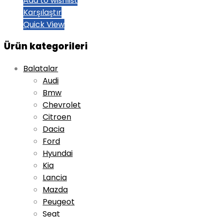
Add to wishlist
Karşılaştır
Quick View
Ürün kategorileri
Balatalar
Audi
Bmw
Chevrolet
Citroen
Dacia
Ford
Hyundai
Kia
Lancia
Mazda
Peugeot
Seat