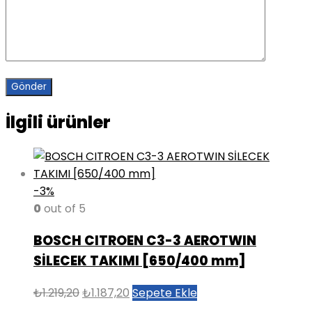
İlgili ürünler
-3%
0
out of 5
BOSCH CITROEN C3-3 AEROTWIN
SİLECEK TAKIMI [650/400 mm]
Orijinal
Şu
₺
1.219,20
₺
1.187,20
Sepete Ekle
fiyat:
andaki