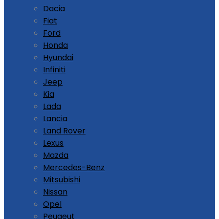
Dacia
Fiat
Ford
Honda
Hyundai
Infiniti
Jeep
Kia
Lada
Lancia
Land Rover
Lexus
Mazda
Mercedes-Benz
Mitsubishi
Nissan
Opel
Peugeut