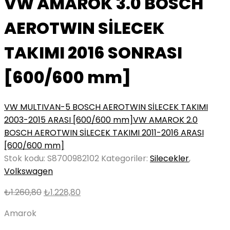
VW AMAROK 3.0 BOSCH
AEROTWIN SİLECEK
TAKIMI 2016 SONRASI
[600/600 mm]
VW MULTIVAN-5 BOSCH AEROTWIN SİLECEK TAKIMI
2003-2015 ARASI [600/600 mm]
VW AMAROK 2.0
BOSCH AEROTWIN SİLECEK TAKIMI 2011-2016 ARASI
[600/600 mm]
Stok kodu:
S8700982102
Kategoriler:
Silecekler
,
Volkswagen
Orijinal
Şu
₺
1.260,80
₺
1.228,80
fiyat:
andaki
Amarok
₺1.260,80.
fiyat: