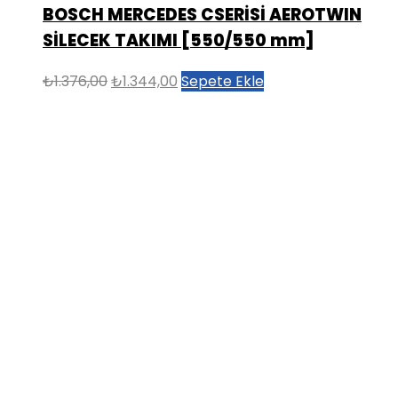
BOSCH MERCEDES CSERİSİ AEROTWIN
SİLECEK TAKIMI [550/550 mm]
Orijinal
Şu
₺
1.376,00
₺
1.344,00
Sepete Ekle
fiyat:
andaki
₺1.376,00.
fiyat:
₺1.344,00.