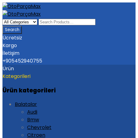
Ücretsiz
Kargo
İletişim
+905452940755
Ürün
Kategorileri
Ürün kategorileri
Balatalar
Audi
Bmw
Chevrolet
Citroen