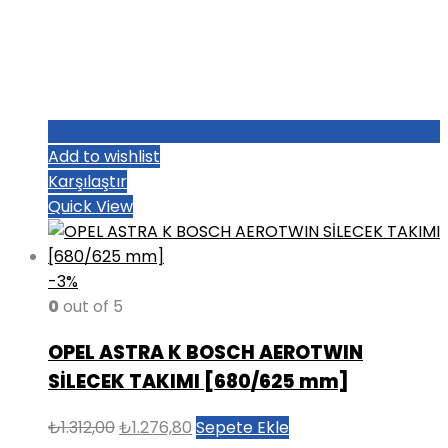
Add to wishlist
Karşılaştır
Quick View
-3%
0
out of 5
OPEL ASTRA K BOSCH AEROTWIN
SİLECEK TAKIMI [680/625 mm]
Orijinal
Şu
₺
1.312,00
₺
1.276,80
Sepete Ekle