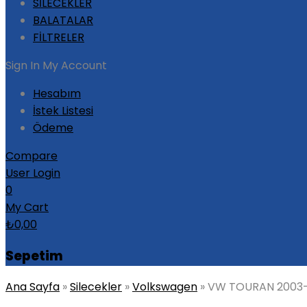
SİLECEKLER
BALATALAR
FİLTRELER
Sign In
My Account
Hesabım
İstek Listesi
Ödeme
Compare
User Login
0
My Cart
₺
0,00
Sepetim
Ana Sayfa
»
Silecekler
»
Volkswagen
»
VW TOURAN 2003-