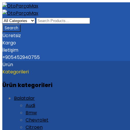
Ücretsiz
Kargo
İletişim
+905452940755
Ürün
Kategorileri
Ürün kategorileri
Balatalar
Audi
Bmw
Chevrolet
Citroen