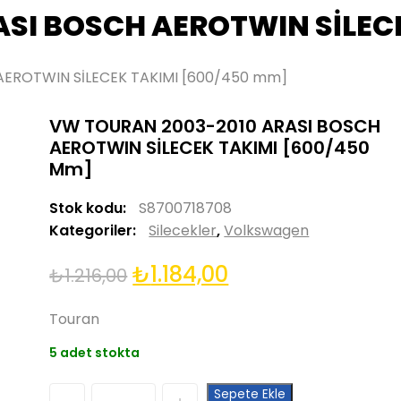
SI BOSCH AEROTWIN SİLEC
AEROTWIN SİLECEK TAKIMI [600/450 mm]
VW TOURAN 2003-2010 ARASI BOSCH
AEROTWIN SİLECEK TAKIMI [600/450
Mm]
Stok kodu:
S8700718708
Kategoriler:
Silecekler
,
Volkswagen
Orijinal
Şu
₺
1.184,00
₺
1.216,00
fiyat:
andaki
Touran
₺1.216,00.
fiyat:
5 adet stokta
₺1.184,00.
Quantity
Sepete Ekle