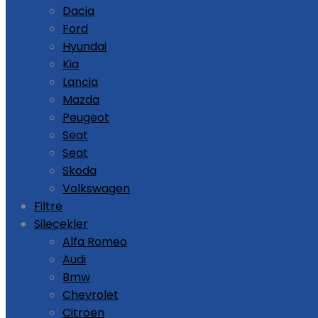
Dacia
Ford
Hyundai
Kia
Lancia
Mazda
Peugeot
Seat
Seat
Skoda
Volkswagen
Filtre
Silecekler
Alfa Romeo
Audi
Bmw
Chevrolet
Citroen