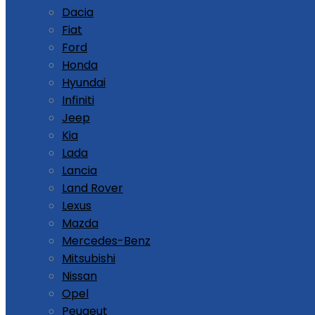
Dacia
Fiat
Ford
Honda
Hyundai
Infiniti
Jeep
Kia
Lada
Lancia
Land Rover
Lexus
Mazda
Mercedes-Benz
Mitsubishi
Nissan
Opel
Peugeut