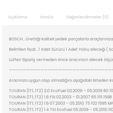
Açıklama
Marka
Değerlendirmeler (0)
BOSCH , Ürettiği kaliteli yedek parçalarla araçların
Belirtilen fiyat , 1 Adet Sürücü 1 Adet Yolcu sileceği (
Lütfen Sipariş vermeden önce aracınızın silecek ölçüs
—————————————————————————————
Aracınıza uygun olup olmadığını aşağıdaki listeden kon
TOURAN (1T1, 1T2) 2.0 EcoFuel 02.2006 – 05.2009 80 
TOURAN (1T1, 1T2) 1.6 FSI 02.2003 – 01.2007 85 115 159
TOURAN (1T1, 1T2) 1.6 07.2003 – 05.2010 75 102 1595 M
TOURAN (1T1, 1T2) 1.4 TSI EcoFuel 05.2009 – 05.2010 11