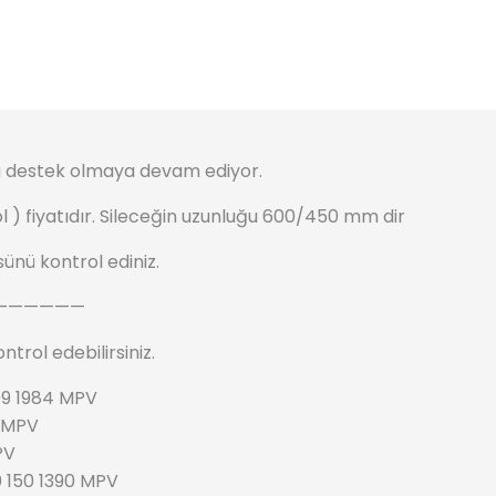
ıza destek olmaya devam ediyor.
 Sol ) fiyatıdır. Sileceğin uzunluğu 600/450 mm dir
ünü kontrol ediniz.
——————
trol edebilirsiniz.
109 1984 MPV
8 MPV
PV
0 150 1390 MPV